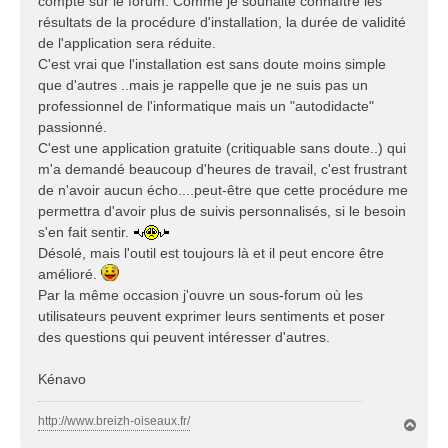
compte sur le forum. Comme je souhaite connaître les
résultats de la procédure d'installation, la durée de validité
de l'application sera réduite.
C'est vrai que l'installation est sans doute moins simple
que d'autres ..mais je rappelle que je ne suis pas un
professionnel de l'informatique mais un "autodidacte"
passionné.
C'est une application gratuite (critiquable sans doute..) qui
m'a demandé beaucoup d'heures de travail, c'est frustrant
de n'avoir aucun écho....peut-être que cette procédure me
permettra d'avoir plus de suivis personnalisés, si le besoin
s'en fait sentir.
Désolé, mais l'outil est toujours là et il peut encore être
amélioré.
Par la même occasion j'ouvre un sous-forum où les
utilisateurs peuvent exprimer leurs sentiments et poser
des questions qui peuvent intéresser d'autres.
Kénavo
http://www.breizh-oiseaux.fr/
H
a