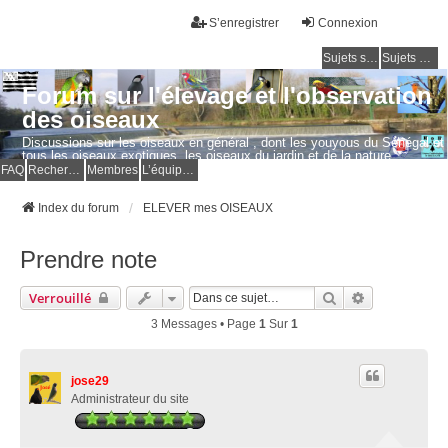
S’enregistrer
Connexion
Sujets sans réponse
Sujets actifs
Forum sur l'élevage et l'observation
des oiseaux
Discussions sur les oiseaux en général , dont les youyous du Sénégal et
tous les oiseaux exotiques, les oiseaux du jardin et de la nature.
Questions, photos, expériences.
FAQ
Rechercher
Membres
L’équipe du forum
Index du forum
ELEVER mes OISEAUX
Prendre note
Rechercher
Recherche A
Verrouillé
3 Messages • Page
1
Sur
1
jose29
Administrateur du site