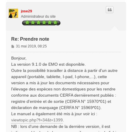
u
t
jose29
Administrateur du site
Re: Prendre note
M
31 mai 2019, 08:25
e
s
Bonjour,
s
La version 9.1.0 de EMO est disponible.
a
Outre la possibilité travailler à distance à partir d'un autre
g
appareil (portable, tablette, I-pad, I-phone,...), cette
e
version a mis à jour les documents nécessaires pour
l'élevage des espèces non domestiques pour les rendre
conforme aux documents CERFA dernièrement publiés :
registre d'entrée et de sortie (CERFA N° 15970*01) et
déclaration de marquage (CERFA N° 15969*01).
Le manuel a également été mis à jour voir ici :
viewtopic.php?f=34&t=1399
.
NB : lors d'une demande de la dernière version, il est