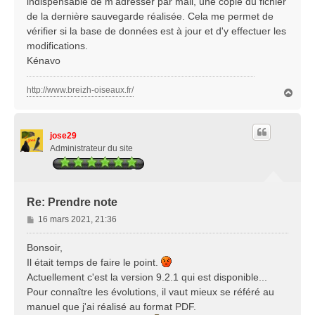
indispensable de m'adresser par mail, une copie du fichier
de la dernière sauvegarde réalisée. Cela me permet de
vérifier si la base de données est à jour et d'y effectuer les
modifications.
Kénavo
http://www.breizh-oiseaux.fr/
H
a
u
t
jose29
Administrateur du site
Re: Prendre note
M
16 mars 2021, 21:36
e
s
Bonsoir,
s
Il était temps de faire le point.
a
Actuellement c'est la version 9.2.1 qui est disponible...
g
Pour connaître les évolutions, il vaut mieux se référé au
e
manuel que j'ai réalisé au format PDF.