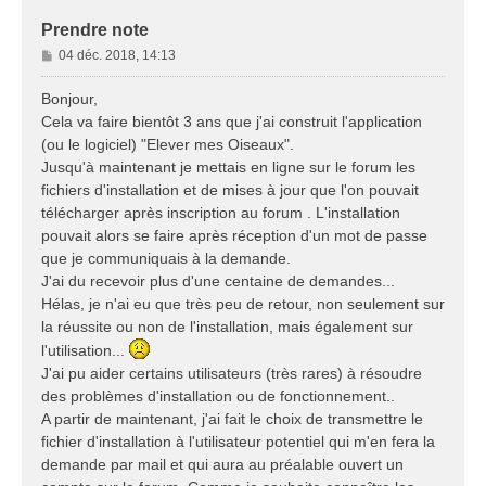
Prendre note
M
04 déc. 2018, 14:13
e
s
Bonjour,
s
Cela va faire bientôt 3 ans que j'ai construit l'application
a
(ou le logiciel) "Elever mes Oiseaux".
g
Jusqu'à maintenant je mettais en ligne sur le forum les
e
fichiers d'installation et de mises à jour que l'on pouvait
télécharger après inscription au forum . L'installation
pouvait alors se faire après réception d'un mot de passe
que je communiquais à la demande.
J'ai du recevoir plus d'une centaine de demandes...
Hélas, je n'ai eu que très peu de retour, non seulement sur
la réussite ou non de l'installation, mais également sur
l'utilisation...
J'ai pu aider certains utilisateurs (très rares) à résoudre
des problèmes d'installation ou de fonctionnement..
A partir de maintenant, j'ai fait le choix de transmettre le
fichier d'installation à l'utilisateur potentiel qui m'en fera la
demande par mail et qui aura au préalable ouvert un