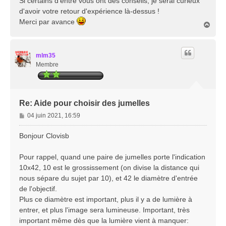
Si certains d'entre vous ont des conseils, je serai curieux
d'avoir votre retour d'expérience là-dessus !
Merci par avance
H
a
u
t
mlm35
Membre
Re: Aide pour choisir des jumelles
M
04 juin 2021, 16:59
e
s
Bonjour Clovisb
s
a
Pour rappel, quand une paire de jumelles porte l'indication
g
10x42, 10 est le grossissement (on divise la distance qui
e
nous sépare du sujet par 10), et 42 le diamètre d'entrée
de l'objectif.
Plus ce diamètre est important, plus il y a de lumière à
entrer, et plus l'image sera lumineuse. Important, très
important même dès que la lumière vient à manquer: