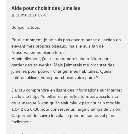
Aide pour choisir des jumelles
M
26 mai 2021, 09:46
e
s
Bonjour à tous,
s
a
Pour le moment, je ne suis pas encore passé à l'action en
g
élevant mes propres oiseaux, mais je suis fan de
e
l'observation en pleine forêt.
Habituellement, j'utilise un appareil photo Nikon pour
garder des souvenirs. Mais j'aimerais me procurer des
jumelles pour pouvoir changer mes habitudes. Quels
critères utilisez-vous pour choisir votre paire ?
J'ai cru comprendre en lisant des informations sur Internet
via le site
https://meilleures-jumelles.fr/
mais aussi le site
de la marque Nikon qu'il valait mieux partir sur un modèle
10x42 ou 8x30 pour conserver un large champs de vision.
Ca permet de suivre le volatile pendant son envol plus
facilement.