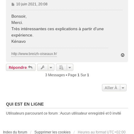
M
10 juin 2021, 20:08
e
s
Bonsoir,
s
Merci.
a
Très intéressantes ces explications à partir d'une
g
expérience.
e
Kénavo
http://www.breizh-oiseaux.fr/
H
a
u
Répondre
t
3 Messages • Page
1
Sur
1
Aller À
QUI EST EN LIGNE
Utilisateurs parcourant ce forum : Aucun utilisateur enregistré et 0 invité
Index du forum
Supprimer les cookies
Heures au format
UTC+02:00