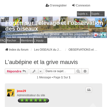
S’enregistrer
Connexion
Sujets sans réponse
Sujets actifs
Forum sur l'élevage et l'observation
des oiseaux
Discussions sur les oiseaux en général , dont les youyous du Sénégal et
tous les oiseaux exotiques, les oiseaux du jardin et de la nature.
Questions, photos, expériences.
FAQ
Rechercher
Membres
L’équipe du forum
Index du forum
Les OISEAUX du JARDIN et de la NATURE
OBSERVATIONS et PHOTOS d'OISEAUX
L'aubépine et la grive mauvis
Rechercher
Recherche Av
Répondre
1 Message • Page
1
Sur
1
jose29
Administrateur du site