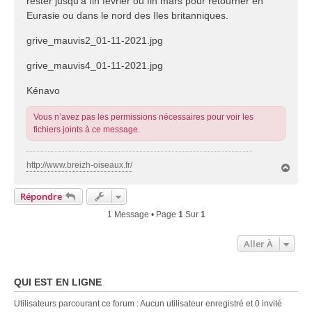
rester jusqu'à fin février ou fin mars pour retourner en
Eurasie ou dans le nord des Iles britanniques.
grive_mauvis2_01-11-2021.jpg
grive_mauvis4_01-11-2021.jpg
Kénavo
Vous n’avez pas les permissions nécessaires pour voir les
fichiers joints à ce message.
http://www.breizh-oiseaux.fr/
H
a
u
Répondre
t
1 Message • Page
1
Sur
1
Aller À
QUI EST EN LIGNE
Utilisateurs parcourant ce forum : Aucun utilisateur enregistré et 0 invité