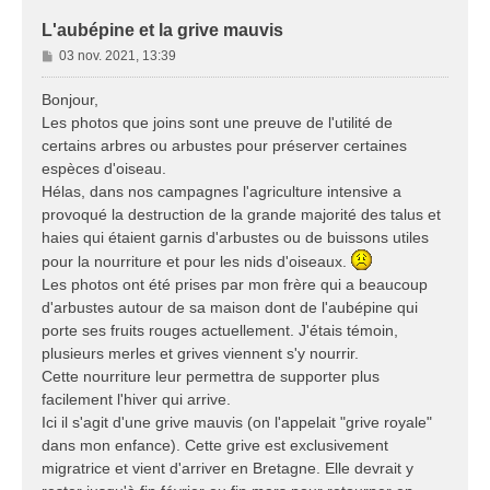
L'aubépine et la grive mauvis
M
03 nov. 2021, 13:39
e
s
Bonjour,
s
Les photos que joins sont une preuve de l'utilité de
a
certains arbres ou arbustes pour préserver certaines
g
espèces d'oiseau.
e
Hélas, dans nos campagnes l'agriculture intensive a
provoqué la destruction de la grande majorité des talus et
haies qui étaient garnis d'arbustes ou de buissons utiles
pour la nourriture et pour les nids d'oiseaux.
Les photos ont été prises par mon frère qui a beaucoup
d'arbustes autour de sa maison dont de l'aubépine qui
porte ses fruits rouges actuellement. J'étais témoin,
plusieurs merles et grives viennent s'y nourrir.
Cette nourriture leur permettra de supporter plus
facilement l'hiver qui arrive.
Ici il s'agit d'une grive mauvis (on l'appelait "grive royale"
dans mon enfance). Cette grive est exclusivement
migratrice et vient d'arriver en Bretagne. Elle devrait y