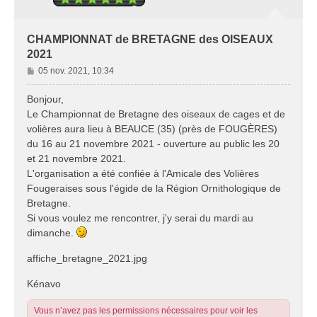
CHAMPIONNAT de BRETAGNE des OISEAUX
2021
M
05 nov. 2021, 10:34
e
s
Bonjour,
s
Le Championnat de Bretagne des oiseaux de cages et de
a
volières aura lieu à BEAUCE (35) (près de FOUGÈRES)
g
du 16 au 21 novembre 2021 - ouverture au public les 20
e
et 21 novembre 2021.
L'organisation a été confiée à l'Amicale des Volières
Fougeraises sous l'égide de la Région Ornithologique de
Bretagne.
Si vous voulez me rencontrer, j'y serai du mardi au
dimanche.
affiche_bretagne_2021.jpg
Kénavo
Vous n’avez pas les permissions nécessaires pour voir les