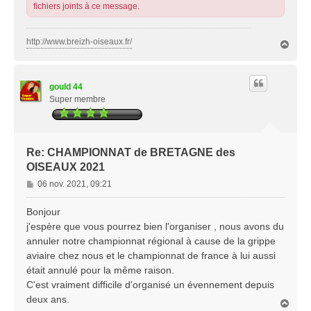
fichiers joints à ce message.
http://www.breizh-oiseaux.fr/
H
a
u
t
gould 44
Super membre
Re: CHAMPIONNAT de BRETAGNE des
OISEAUX 2021
M
06 nov. 2021, 09:21
e
s
Bonjour
s
j'espère que vous pourrez bien l'organiser , nous avons du
a
annuler notre championnat régional à cause de la grippe
g
aviaire chez nous et le championnat de france à lui aussi
e
était annulé pour la même raison.
C'est vraiment difficile d'organisé un évennement depuis
deux ans.
H