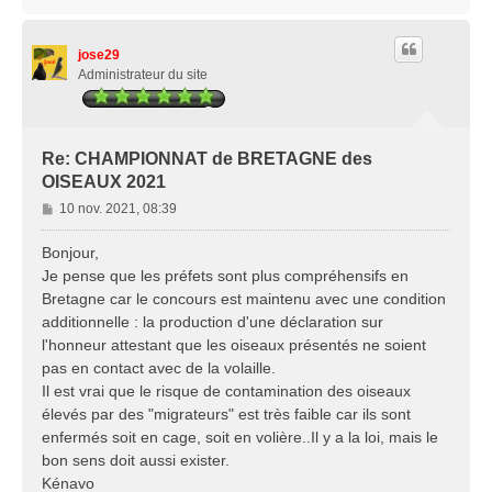
a
u
t
jose29
Administrateur du site
Re: CHAMPIONNAT de BRETAGNE des
OISEAUX 2021
M
10 nov. 2021, 08:39
e
s
Bonjour,
s
Je pense que les préfets sont plus compréhensifs en
a
Bretagne car le concours est maintenu avec une condition
g
additionnelle : la production d'une déclaration sur
e
l'honneur attestant que les oiseaux présentés ne soient
pas en contact avec de la volaille.
Il est vrai que le risque de contamination des oiseaux
élevés par des "migrateurs" est très faible car ils sont
enfermés soit en cage, soit en volière..Il y a la loi, mais le
bon sens doit aussi exister.
Kénavo