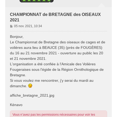
CHAMPIONNAT de BRETAGNE des OISEAUX
2021
M
05 nov. 2021, 10:34
e
s
Bonjour,
s
Le Championnat de Bretagne des oiseaux de cages et de
a
volières aura lieu à BEAUCE (35) (près de FOUGÈRES)
g
du 16 au 21 novembre 2021 - ouverture au public les 20
e
et 21 novembre 2021.
L'organisation a été confiée à l'Amicale des Volières
Fougeraises sous l'égide de la Région Ornithologique de
Bretagne.
Si vous voulez me rencontrer, j'y serai du mardi au
dimanche.
affiche_bretagne_2021.jpg
Kénavo
Vous n’avez pas les permissions nécessaires pour voir les