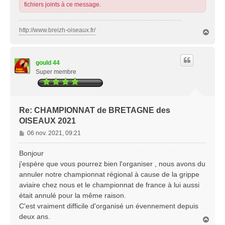
fichiers joints à ce message.
http://www.breizh-oiseaux.fr/
H
a
u
t
gould 44
Super membre
Re: CHAMPIONNAT de BRETAGNE des
OISEAUX 2021
M
06 nov. 2021, 09:21
e
s
Bonjour
s
j'espère que vous pourrez bien l'organiser , nous avons du
a
annuler notre championnat régional à cause de la grippe
g
aviaire chez nous et le championnat de france à lui aussi
e
était annulé pour la même raison.
C'est vraiment difficile d'organisé un évennement depuis
deux ans.
H