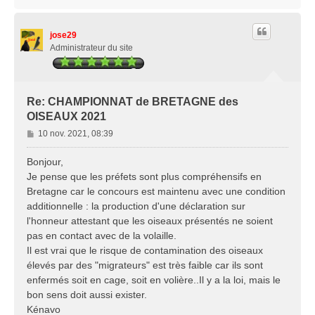
a
u
t
jose29
Administrateur du site
Re: CHAMPIONNAT de BRETAGNE des
OISEAUX 2021
M
10 nov. 2021, 08:39
e
s
Bonjour,
s
Je pense que les préfets sont plus compréhensifs en
a
Bretagne car le concours est maintenu avec une condition
g
additionnelle : la production d'une déclaration sur
e
l'honneur attestant que les oiseaux présentés ne soient
pas en contact avec de la volaille.
Il est vrai que le risque de contamination des oiseaux
élevés par des "migrateurs" est très faible car ils sont
enfermés soit en cage, soit en volière..Il y a la loi, mais le
bon sens doit aussi exister.
Kénavo