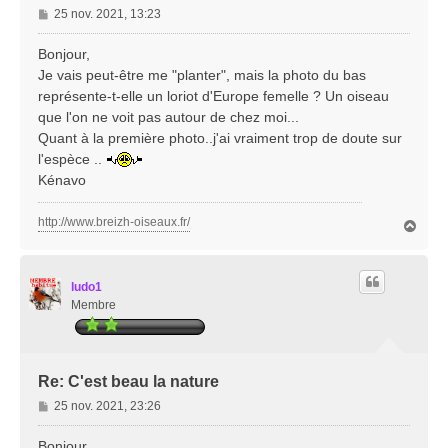
M
25 nov. 2021, 13:23
e
s
Bonjour,
s
Je vais peut-être me "planter", mais la photo du bas
a
représente-t-elle un loriot d'Europe femelle ? Un oiseau
g
que l'on ne voit pas autour de chez moi...
e
Quant à la première photo..j'ai vraiment trop de doute sur
l'espèce ..
Kénavo
http://www.breizh-oiseaux.fr/
H
a
u
t
ludo1
Membre
Re: C'est beau la nature
M
25 nov. 2021, 23:26
e
s
Bonjour ,