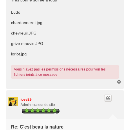
Très bonne soirée a tous
Ludo
chardonneret.jpg
chevreuil.JPG
grive mauvis.JPG
loriot.jpg
Vous n’avez pas les permissions nécessaires pour voir les
fichiers joints à ce message.
H
a
u
t
jose29
Administrateur du site
Re: C'est beau la nature