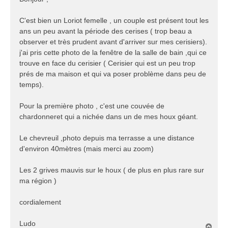
s
a
C'est bien un Loriot femelle , un couple est présent tout les
g
ans un peu avant la période des cerises ( trop beau a
e
observer et très prudent avant d'arriver sur mes cerisiers).
j'ai pris cette photo de la fenêtre de la salle de bain ,qui ce
trouve en face du cerisier ( Cerisier qui est un peu trop
prés de ma maison et qui va poser problème dans peu de
temps).
Pour la première photo , c'est une couvée de
chardonneret qui a nichée dans un de mes houx géant.
Le chevreuil ,photo depuis ma terrasse a une distance
d'environ 40mètres (mais merci au zoom)
Les 2 grives mauvis sur le houx ( de plus en plus rare sur
ma région )
cordialement
Ludo
H