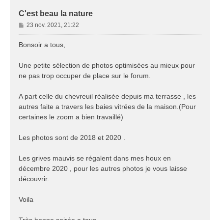
C'est beau la nature
M
23 nov. 2021, 21:22
e
s
Bonsoir a tous,
s
a
Une petite sélection de photos optimisées au mieux pour
g
ne pas trop occuper de place sur le forum.
e
A part celle du chevreuil réalisée depuis ma terrasse , les
autres faite a travers les baies vitrées de la maison.(Pour
certaines le zoom a bien travaillé)
Les photos sont de 2018 et 2020 .
Les grives mauvis se régalent dans mes houx en
décembre 2020 , pour les autres photos je vous laisse
découvrir.
Voila