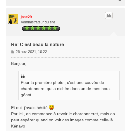
a
u
t
jose29
Administrateur du site
Re: C'est beau la nature
M
26 nov. 2021, 10:22
e
s
Bonjour,
s
a
g
Pour la première photo , c'est une couvée de
e
chardonneret qui a nichée dans un de mes houx
géant.
Et oui..j'avais hésité
Par ici , on commence à revoir le chardonneret, mais on
peut espérer quand on voit des images comme celle-là.
Kénavo