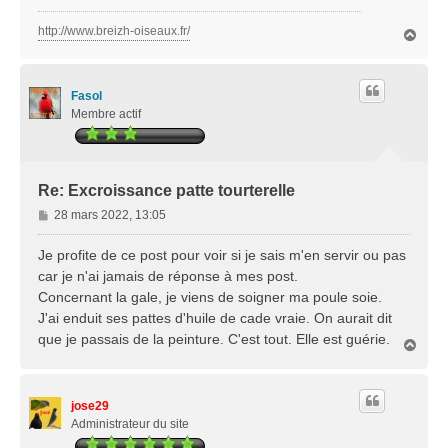
http://www.breizh-oiseaux.fr/
H
a
u
t
Fasol
Membre actif
Re: Excroissance patte tourterelle
M
28 mars 2022, 13:05
e
s
Je profite de ce post pour voir si je sais m'en servir ou pas
s
car je n'ai jamais de réponse à mes post.
a
Concernant la gale, je viens de soigner ma poule soie.
g
J'ai enduit ses pattes d'huile de cade vraie. On aurait dit
e
que je passais de la peinture. C'est tout. Elle est guérie.
H
a
u
t
jose29
Administrateur du site