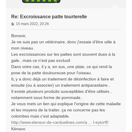
Re: Excroissance patte tourterelle
M
15 mars 2022, 20:26
e
s
Bonsoir,
s
Je ne suis pas un vétérinaire, donc j'essaie d'être utile à
a
mon niveau.
g
Les excroissances sur les pattes sont souvent dues à la
e
gale...mais ce n'est pas exclusif.
Dans votre cas, il y a, en sus, une plaie, ce qui rend la
pose de la patte douloureuse pour l'oiseau.
IL y a donc déjà un traitement de désinfection à faire et
ensuite (ou à associer) un traitement antiparasitaire..
Il existe plusieurs produits susceptibles d'être utilisés ,
notamment sous forme de pommade..
Je vous mets un lien qui explique l'origine de cette maladie
et les moyens de la traiter..ça ne concerne pas les
colombes mais c'est adaptable.
http://www.eleveur-de-carduelines.com/a ... l-eytorff/
Kénavo