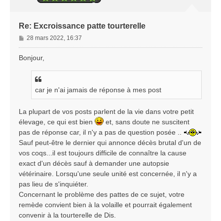
Re: Excroissance patte tourterelle
M
28 mars 2022, 16:37
e
s
Bonjour,
s
a
g
car je n'ai jamais de réponse à mes post
e
La plupart de vos posts parlent de la vie dans votre petit
élevage, ce qui est bien
et, sans doute ne suscitent
pas de réponse car, il n'y a pas de question posée ..
Sauf peut-être le dernier qui annonce décès brutal d'un de
vos coqs...il est toujours difficile de connaître la cause
exact d'un décès sauf à demander une autopsie
vétérinaire. Lorsqu'une seule unité est concernée, il n'y a
pas lieu de s'inquiéter.
Concernant le problème des pattes de ce sujet, votre
remède convient bien à la volaille et pourrait également
convenir à la tourterelle de Dis.