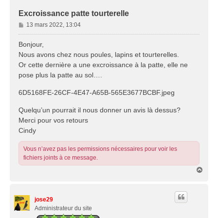
Excroissance patte tourterelle
M
13 mars 2022, 13:04
e
s
Bonjour,
s
Nous avons chez nous poules, lapins et tourterelles.
a
Or cette dernière a une excroissance à la patte, elle ne
g
pose plus la patte au sol….
e
6D5168FE-26CF-4E47-A65B-565E3677BCBF.jpeg
Quelqu’un pourrait il nous donner un avis là dessus?
Merci pour vos retours
Cindy
Vous n’avez pas les permissions nécessaires pour voir les
fichiers joints à ce message.
H
a
u
t
jose29
Administrateur du site