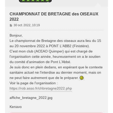
CHAMPIONNAT DE BRETAGNE des OISEAUX
2022
M
30 oct. 2022, 10:19
e
s
Bonjour,
s
Le championnat de Bretagne des oiseaux aura lieu du 15
a
au 20 novembre 2022 à PONT L'ABB2 (Finistère).
g
C'est mon club (ACEAO Quimper) qui est chargé de
e
l’organisation cette année, heureusement on a le soutien
du comité d'animation de Pont L'Abbé.
Je suis donc en plein dedans, en espérant que le contexte
sanitaire actuel ne l'interdise au dernier moment, mais on
ne peut faire autrement que de le préparer.
Voir la page de l'organisation :
https://rob.asso.fr/chbretagne2022.php
affiche_bretagne_2022.jpg
Kenavo