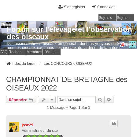
S’enregistrer
Connexion
Sujets sans réponse
Sujets actifs
Forum sur l'élevage et l'observation
des oiseaux
Discussions sur les oiseaux en général , dont les youyous du Sénégal et
tous les oiseaux exotiques, les oiseaux du jardin et de la nature.
Questions, photos, expériences.
FAQ
Rechercher
Membres
L’équipe du forum
Index du forum
Les CONCOURS d'OISEAUX
CHAMPIONNAT DE BRETAGNE des
OISEAUX 2022
Rechercher
Recherche Av
Répondre
1 Message • Page
1
Sur
1
jose29
Administrateur du site