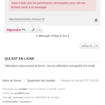
Vous n’avez pas les permissions nécessaires pour voir les
fichiers joints à ce message.
http://www.breizh-oiseaux.fr/
H
a
u
Répondre
t
1 Message • Page
1
Sur
1
Aller À
QUI EST EN LIGNE
Utilisateurs parcourant ce forum : Aucun utilisateur enregistré et 0 invité
Index du forum
Supprimer les cookies
Heures au format
UTC+02:00
Développé par
phpBB
® Forum Software © phpBB Limited
Traduit par
phpBB-fr.com
Style
we_universal
created by INVENTEA & v12mike
Confidentialité
|
Conditions