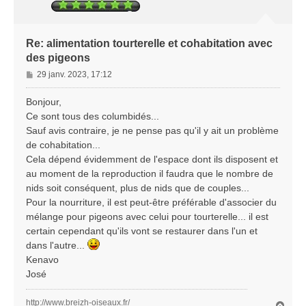
Re: alimentation tourterelle et cohabitation avec
des pigeons
M
29 janv. 2023, 17:12
e
s
Bonjour,
s
Ce sont tous des columbidés...
a
Sauf avis contraire, je ne pense pas qu'il y ait un problème
g
de cohabitation...
e
Cela dépend évidemment de l'espace dont ils disposent et
au moment de la reproduction il faudra que le nombre de
nids soit conséquent, plus de nids que de couples...
Pour la nourriture, il est peut-être préférable d'associer du
mélange pour pigeons avec celui pour tourterelle... il est
certain cependant qu'ils vont se restaurer dans l'un et
dans l'autre...
Kenavo
José
http://www.breizh-oiseaux.fr/
H