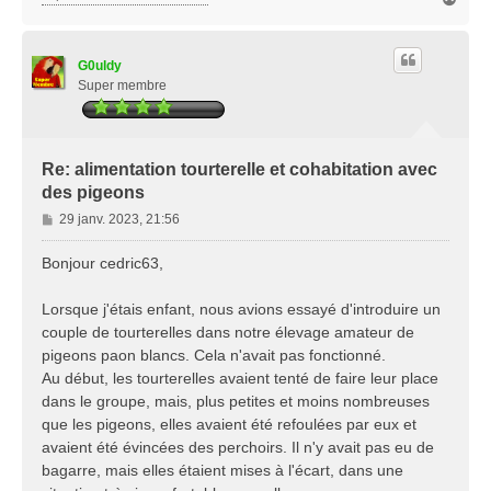
a
u
t
G0uldy
Super membre
Re: alimentation tourterelle et cohabitation avec
des pigeons
M
29 janv. 2023, 21:56
e
s
Bonjour cedric63,
s
a
Lorsque j'étais enfant, nous avions essayé d'introduire un
g
couple de tourterelles dans notre élevage amateur de
e
pigeons paon blancs. Cela n'avait pas fonctionné.
Au début, les tourterelles avaient tenté de faire leur place
dans le groupe, mais, plus petites et moins nombreuses
que les pigeons, elles avaient été refoulées par eux et
avaient été évincées des perchoirs. Il n'y avait pas eu de
bagarre, mais elles étaient mises à l'écart, dans une