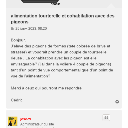
alimentation tourterelle et cohabitation avec des
pigeons
M
25 janv. 2023, 08:20
e
s
Bonjour,
s
J'eleve des pigeons de formes (tete colorée de brive et
a
strasser) et voudrait prendre un couple de tourterelle
g
rieuse . La cohabitation avec les pigeon est elle
e
envisageable? (j'ai dans la volière 4 couple de pigeons)
tant d'un point de vue comportemental que d'un point de
vue de l'alimentation?
Merci à ceux qui pourront me répondre
Cédric
H
a
u
t
jose29
Administrateur du site