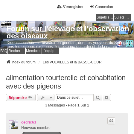
S’enregistrer
Connexion
Sujets sans réponse
Sujets actifs
Forum sur l'élevage et l'observation
des oiseaux
Discussions sur les oiseaux en général , dont les youyous du Sénégal et
tous les oiseaux exotiques, les oiseaux du jardin et de la nature.
Questions, photos, expériences.
FAQ
Rechercher
Membres
L’équipe du forum
Index du forum
Les VOLAILLES et la BASSE-COUR
alimentation tourterelle et cohabitation
avec des pigeons
Rechercher
Recherche Av
Répondre
3 Messages • Page
1
Sur
1
cedric63
Nouveau membre