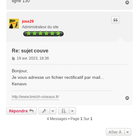
ligne 130
H
a
u
t
jose29
Administrateur du site
Re: sujet couve
M
19 avr. 2023, 18:36
e
s
Bonjour,
s
Je vous adresse un fichier rectificatif par mail...
a
Kenavo
g
e
http://www.breizh-oiseaux.fr/
H
a
u
Répondre
t
4 Messages • Page
1
Sur
1
Aller À