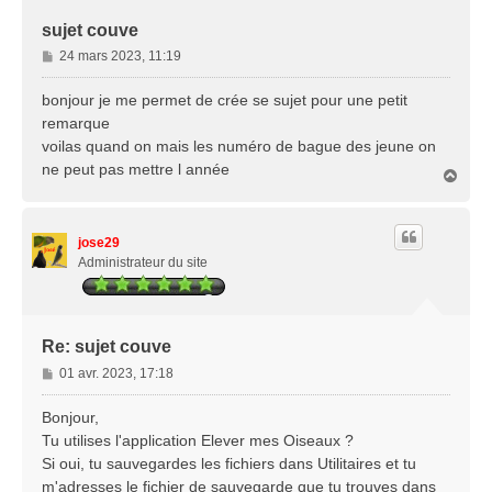
sujet couve
M
24 mars 2023, 11:19
e
s
bonjour je me permet de crée se sujet pour une petit
s
remarque
a
voilas quand on mais les numéro de bague des jeune on
g
ne peut pas mettre l année
e
H
a
u
t
jose29
Administrateur du site
Re: sujet couve
M
01 avr. 2023, 17:18
e
s
Bonjour,
s
Tu utilises l'application Elever mes Oiseaux ?
a
Si oui, tu sauvegardes les fichiers dans Utilitaires et tu
g
m'adresses le fichier de sauvegarde que tu trouves dans
e