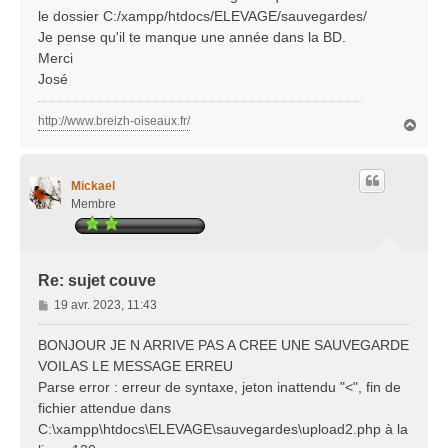
le dossier C:/xampp/htdocs/ELEVAGE/sauvegardes/
Je pense qu'il te manque une année dans la BD.
Merci
José
http://www.breizh-oiseaux.fr/
H
a
u
t
Mickael
Membre
Re: sujet couve
M
19 avr. 2023, 11:43
e
s
BONJOUR JE N ARRIVE PAS A CREE UNE SAUVEGARDE
s
VOILAS LE MESSAGE ERREU
a
Parse error : erreur de syntaxe, jeton inattendu "<", fin de
g
fichier attendue dans
e
C:\xampp\htdocs\ELEVAGE\sauvegardes\upload2.php à la