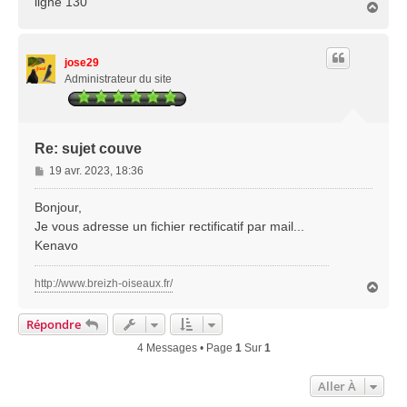
ligne 130
H
a
u
t
jose29
Administrateur du site
Re: sujet couve
M
19 avr. 2023, 18:36
e
s
Bonjour,
s
Je vous adresse un fichier rectificatif par mail...
a
Kenavo
g
e
http://www.breizh-oiseaux.fr/
H
a
u
Répondre
t
4 Messages • Page
1
Sur
1
Aller À