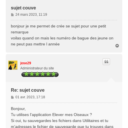
sujet couve
M
24 mars 2023, 11:19
e
s
bonjour je me permet de crée se sujet pour une petit
s
remarque
a
voilas quand on mais les numéro de bague des jeune on
g
ne peut pas mettre l année
e
H
a
u
t
jose29
Administrateur du site
Re: sujet couve
M
01 avr. 2023, 17:18
e
s
Bonjour,
s
Tu utilises l'application Elever mes Oiseaux ?
a
Si oui, tu sauvegardes les fichiers dans Utilitaires et tu
g
m'adresses le fichier de sauvegarde que tu trouves dans
e