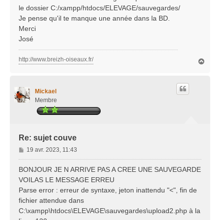
le dossier C:/xampp/htdocs/ELEVAGE/sauvegardes/
Je pense qu'il te manque une année dans la BD.
Merci
José
http://www.breizh-oiseaux.fr/
H
a
u
t
Mickael
Membre
Re: sujet couve
M
19 avr. 2023, 11:43
e
s
BONJOUR JE N ARRIVE PAS A CREE UNE SAUVEGARDE
s
VOILAS LE MESSAGE ERREU
a
Parse error : erreur de syntaxe, jeton inattendu "<", fin de
g
fichier attendue dans
e
C:\xampp\htdocs\ELEVAGE\sauvegardes\upload2.php à la