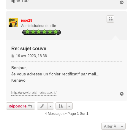
ligne 130
H
a
u
t
jose29
Administrateur du site
Re: sujet couve
M
19 avr. 2023, 18:36
e
s
Bonjour,
s
Je vous adresse un fichier rectificatif par mail...
a
Kenavo
g
e
http://www.breizh-oiseaux.fr/
H
a
u
Répondre
t
4 Messages • Page
1
Sur
1
Aller À