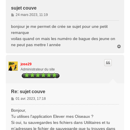
sujet couve
M
24 mars 2023, 11:19
e
s
bonjour je me permet de crée se sujet pour une petit
s
remarque
a
voilas quand on mais les numéro de bague des jeune on
g
ne peut pas mettre l année
e
H
a
u
t
jose29
Administrateur du site
Re: sujet couve
M
01 avr. 2023, 17:18
e
s
Bonjour,
s
Tu utilises l'application Elever mes Oiseaux ?
a
Si oui, tu sauvegardes les fichiers dans Utilitaires et tu
g
m'adresses le fichier de sauvegarde que tu trouves dans
e