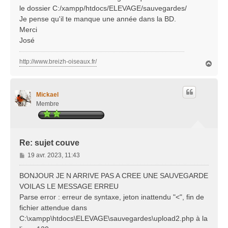
le dossier C:/xampp/htdocs/ELEVAGE/sauvegardes/
Je pense qu'il te manque une année dans la BD.
Merci
José
http://www.breizh-oiseaux.fr/
H
a
u
t
Mickael
Membre
Re: sujet couve
M
19 avr. 2023, 11:43
e
s
BONJOUR JE N ARRIVE PAS A CREE UNE SAUVEGARDE
s
VOILAS LE MESSAGE ERREU
a
Parse error : erreur de syntaxe, jeton inattendu "<", fin de
g
fichier attendue dans
e
C:\xampp\htdocs\ELEVAGE\sauvegardes\upload2.php à la