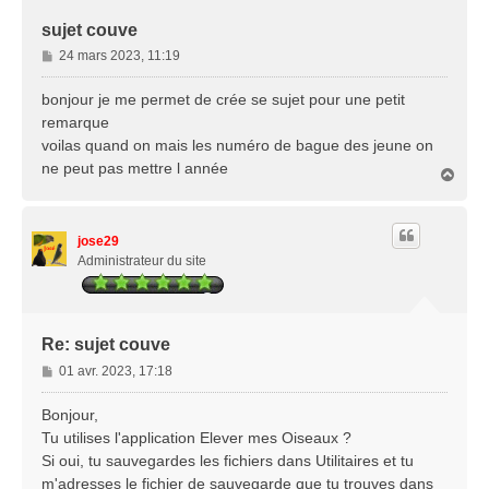
sujet couve
M
24 mars 2023, 11:19
e
s
bonjour je me permet de crée se sujet pour une petit
s
remarque
a
voilas quand on mais les numéro de bague des jeune on
g
ne peut pas mettre l année
e
H
a
u
t
jose29
Administrateur du site
Re: sujet couve
M
01 avr. 2023, 17:18
e
s
Bonjour,
s
Tu utilises l'application Elever mes Oiseaux ?
a
Si oui, tu sauvegardes les fichiers dans Utilitaires et tu
g
m'adresses le fichier de sauvegarde que tu trouves dans
e