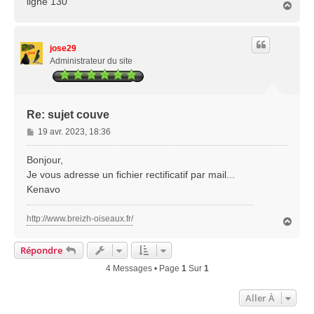
ligne 130
H
a
u
t
jose29
Administrateur du site
Re: sujet couve
M
19 avr. 2023, 18:36
e
s
Bonjour,
s
Je vous adresse un fichier rectificatif par mail...
a
Kenavo
g
e
http://www.breizh-oiseaux.fr/
H
a
u
Répondre
t
4 Messages • Page
1
Sur
1
Aller À