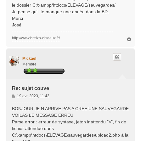
le dossier C:/xampp/htdocs/ELEVAGE/sauvegardes/
Je pense qu'il te manque une année dans la BD.
Merci
José
http://www.breizh-oiseaux.fr/
H
a
u
t
Mickael
Membre
Re: sujet couve
M
19 avr. 2023, 11:43
e
s
BONJOUR JE N ARRIVE PAS A CREE UNE SAUVEGARDE
s
VOILAS LE MESSAGE ERREU
a
Parse error : erreur de syntaxe, jeton inattendu "<", fin de
g
fichier attendue dans
e
C:\xampp\htdocs\ELEVAGE\sauvegardes\upload2.php à la