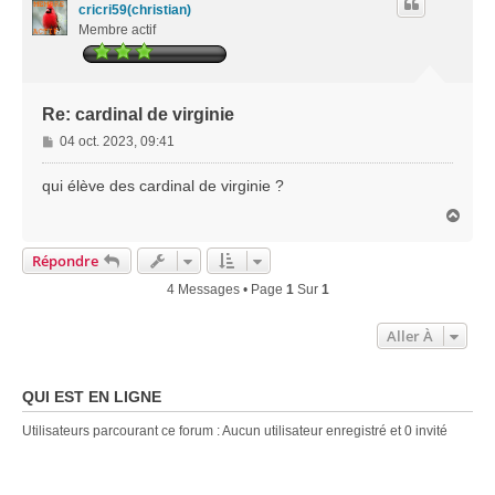
cricri59(christian)
Membre actif
Re: cardinal de virginie
M
04 oct. 2023, 09:41
e
s
qui élève des cardinal de virginie ?
s
H
a
a
g
u
Répondre
e
t
4 Messages • Page
1
Sur
1
Aller À
QUI EST EN LIGNE
Utilisateurs parcourant ce forum : Aucun utilisateur enregistré et 0 invité