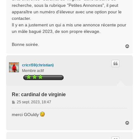
recherche, sous la rubrique "Petites Annonces", il peut
apparaître un numéro d'éleveur avec une option pour le
contacter.
Il y en a justement un qui a mis une annonce récente pour
un mâle bagué 2023, de son propre élevage.
Bonne soirée.
H
a
u
t
cricri59(christian)
Membre actif
Re: cardinal de virginie
M
25 sept. 2023, 18:47
e
s
merci GOuldy
s
H
a
a
g
u
e
t