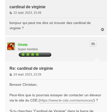
cardinal de virginie
M
22 sept. 2023, 15:49
e
s
bonjour qui peut me dire où trouver des cardinal de
s
virginie ?
H
a
a
g
u
e
t
G0uldy
Super membre
Re: cardinal de virginie
M
24 sept. 2023, 23:29
e
s
Bonsoir Christian,
s
a
Peut-être que tu pourrais essayer de contacter un éleveur
g
via le site du CDE (
https://www.le-cde.com/annonces/
) ?
e
Si tu cherches "Cardinal de Virginie" dans la barre de