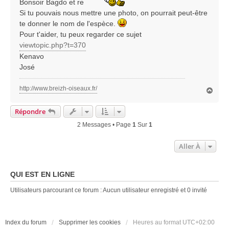
Bonsoir Bagdo et re
a
g
Si tu pouvais nous mettre une photo, on pourrait peut-être
e
te donner le nom de l'espèce.
Pour t'aider, tu peux regarder ce sujet
viewtopic.php?t=370
Kenavo
José
http://www.breizh-oiseaux.fr/
H
a
u
Répondre
t
2 Messages • Page
1
Sur
1
Aller À
QUI EST EN LIGNE
Utilisateurs parcourant ce forum : Aucun utilisateur enregistré et 0 invité
Index du forum
Supprimer les cookies
Heures au format
UTC+02:00