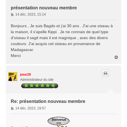
présentation nouveau membre
M
14 déc. 2023, 15:14
e
s
Bonjours , Je suis Bagdo et j'ai 30 ans . J'ai une oiseau à
s
la maison, il s'apelle Kippi . Je ne connais de quel type
a
d'oiseau il sagit mais il est magnique , avec des divers
g
couleurs. J'ai acquis cet oiseau en provenance de
e
Madagascar.
Merci
H
a
u
t
jose29
Administrateur du site
Re: présentation nouveau membre
M
14 déc. 2023, 19:57
e
s
s