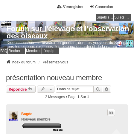
S’enregistrer
Connexion
Sujets sans réponse
Sujets actifs
Forum sur l'élevage et l'observation
des oiseaux
Discussions sur les oiseaux en général , dont les youyous du Sénégal et
tous les oiseaux exotiques, les oiseaux du jardin et de la nature.
Questions, photos, expériences.
FAQ
Rechercher
Membres
L’équipe du forum
Index du forum
Présentez-vous
présentation nouveau membre
Rechercher
Recherche Av
Répondre
2 Messages • Page
1
Sur
1
Bagdo
Nouveau membre