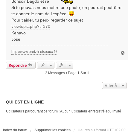
Bonsoir Bagdo et re
a
g
Si tu pouvais nous mettre une photo, on pourrait peut-être
e
te donner le nom de l'espèce.
Pour t'aider, tu peux regarder ce sujet
viewtopic.php?t=370
Kenavo
José
http://www.breizh-oiseaux.fr/
H
a
u
Répondre
t
2 Messages • Page
1
Sur
1
Aller À
QUI EST EN LIGNE
Utilisateurs parcourant ce forum : Aucun utilisateur enregistré et 0 invité
Index du forum
Supprimer les cookies
Heures au format
UTC+02:00