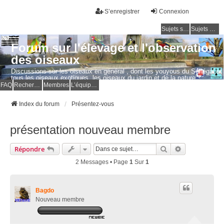
S’enregistrer
Connexion
Sujets sans réponse
Sujets actifs
Forum sur l'élevage et l'observation
des oiseaux
Discussions sur les oiseaux en général , dont les youyous du Sénégal et
tous les oiseaux exotiques, les oiseaux du jardin et de la nature.
Questions, photos, expériences.
FAQ
Rechercher
Membres
L’équipe du forum
Index du forum
Présentez-vous
présentation nouveau membre
Rechercher
Recherche Av
Répondre
2 Messages • Page
1
Sur
1
Bagdo
Nouveau membre