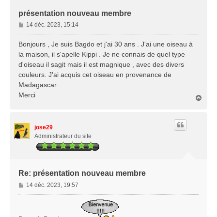
présentation nouveau membre
M
14 déc. 2023, 15:14
e
s
Bonjours , Je suis Bagdo et j'ai 30 ans . J'ai une oiseau à
s
la maison, il s'apelle Kippi . Je ne connais de quel type
a
d'oiseau il sagit mais il est magnique , avec des divers
g
couleurs. J'ai acquis cet oiseau en provenance de
e
Madagascar.
Merci
H
a
u
t
jose29
Administrateur du site
Re: présentation nouveau membre
M
14 déc. 2023, 19:57
e
s
s