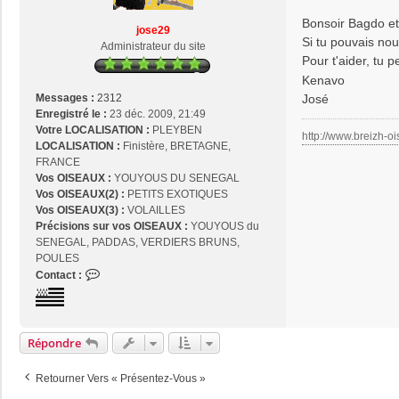
s
Bonsoir Bagdo e
a
jose29
g
Si tu pouvais nou
Administrateur du site
e
Pour t'aider, tu 
Kenavo
José
Messages :
2312
Enregistré le :
23 déc. 2009, 21:49
Votre LOCALISATION :
PLEYBEN
http://www.breizh-oi
LOCALISATION :
Finistère, BRETAGNE,
FRANCE
Vos OISEAUX :
YOUYOUS DU SENEGAL
Vos OISEAUX(2) :
PETITS EXOTIQUES
Vos OISEAUX(3) :
VOLAILLES
Précisions sur vos OISEAUX :
YOUYOUS du
SENEGAL, PADDAS, VERDIERS BRUNS,
POULES
C
Contact :
o
n
t
a
Répondre
c
t
Retourner Vers « Présentez-Vous »
e