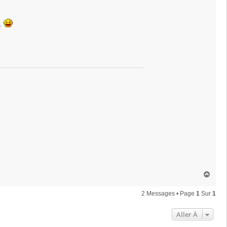
e.
H
a
u
2 Messages • Page
1
Sur
1
t
Aller À