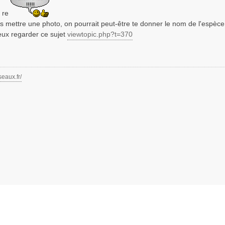
t re
s mettre une photo, on pourrait peut-être te donner le nom de l'espèc
peux regarder ce sujet
viewtopic.php?t=370
seaux.fr/