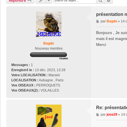
Rechercher
Recherch
Répondre
présentation
M
par
Bagdo
»
14 
e
s
Bonjours , Je suis
s
mais il est magn
a
Bagdo
Merci
g
Nouveau membre
e
Messages :
1
Enregistré le :
13 déc. 2023, 13:28
Votre LOCALISATION :
Marseil
LOCALISATION :
Aubagne , Paris
Vos OISEAUX :
PERROQUETS
Vos OISEAUX(2) :
VOLAILLES
Re: présenta
M
par
jose29
»
14 
e
s