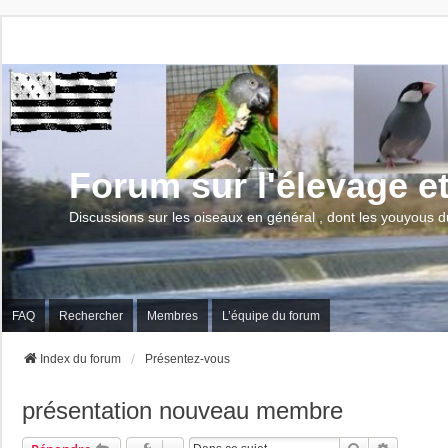
Forum sur l'élevage e
Discussions sur les oiseaux en général , dont les youyous d
FAQ
Rechercher
Membres
L’équipe du forum
Index du forum
Présentez-vous
présentation nouveau membre