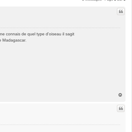
e ne connais de quel type d'oiseau il sagit
de Madagascar.
H
a
u
t