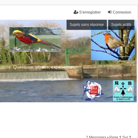
S’enregistrer
Connexion
Sujets sans réponse
Sujets actifs
x
 nature. Questions, photos, expériences.
2 Messages • Page
1
Sur
1