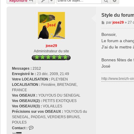
Rechercher
Recherch
Répondre
Style du foru
M
par
jose29
»
27 
e
s
Bonsoir,
s
Le forum a chang
a
jose29
J'ai du le mettre
g
Administrateur du site
e
Bonnes fêtes de 
José
Messages :
2312
Enregistré le :
23 déc. 2009, 21:49
http://www.breizh-oi
Votre LOCALISATION :
PLEYBEN
LOCALISATION :
Finistère, BRETAGNE,
FRANCE
Vos OISEAUX :
YOUYOUS DU SENEGAL
Vos OISEAUX(2) :
PETITS EXOTIQUES
Vos OISEAUX(3) :
VOLAILLES
Précisions sur vos OISEAUX :
YOUYOUS du
SENEGAL, PADDAS, VERDIERS BRUNS,
POULES
C
Contact :
o