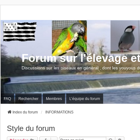
Forum sur l'élevage e
Discussions sur les oiseaux en général , dont les youyous d
FAQ
Rechercher
Membres
L’équipe du forum
Index du forum
INFORMATIONS
Style du forum