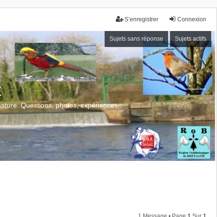
S’enregistrer
Connexion
Sujets sans réponse
Sujets actifs
x
 nature. Questions, photos, expériences.
1 Message • Page
1
Sur
1