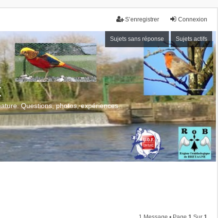
S’enregistrer
Connexion
Sujets sans réponse
Sujets actifs
x
 nature. Questions, photos, expériences.
1 Message • Page
1
Sur
1