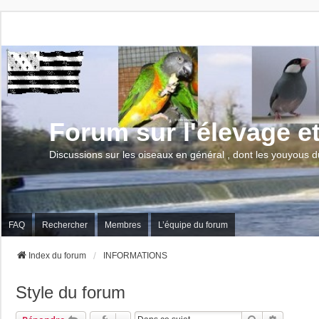
Forum sur l'élevage e
Discussions sur les oiseaux en général , dont les youyous d
FAQ
Rechercher
Membres
L’équipe du forum
Index du forum
INFORMATIONS
Style du forum