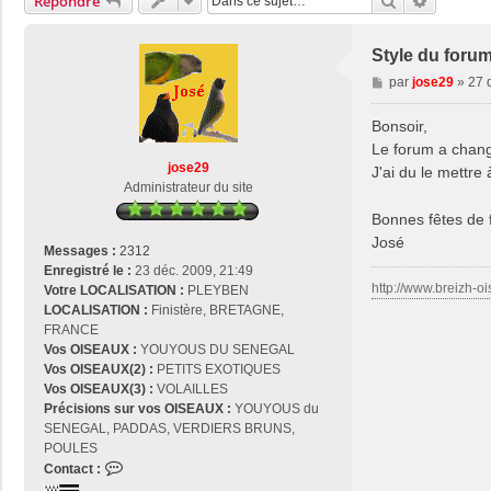
Rechercher
Recherch
Répondre
Style du foru
M
par
jose29
»
27 
e
s
Bonsoir,
s
Le forum a chang
a
jose29
J'ai du le mettre
g
Administrateur du site
e
Bonnes fêtes de 
José
Messages :
2312
Enregistré le :
23 déc. 2009, 21:49
http://www.breizh-oi
Votre LOCALISATION :
PLEYBEN
LOCALISATION :
Finistère, BRETAGNE,
FRANCE
Vos OISEAUX :
YOUYOUS DU SENEGAL
Vos OISEAUX(2) :
PETITS EXOTIQUES
Vos OISEAUX(3) :
VOLAILLES
Précisions sur vos OISEAUX :
YOUYOUS du
SENEGAL, PADDAS, VERDIERS BRUNS,
POULES
C
Contact :
o