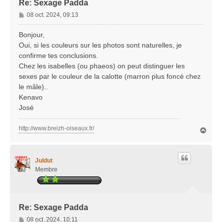
Re: Sexage Padda
M
08 oct. 2024, 09:13
e
s
Bonjour,
s
Oui, si les couleurs sur les photos sont naturelles, je
a
confirme tes conclusions.
g
Chez les isabelles (ou phaeos) on peut distinguer les
e
sexes par le couleur de la calotte (marron plus foncé chez
le mâle)..
Kenavo
José
http://www.breizh-oiseaux.fr/
H
a
u
t
Juldut
Membre
Re: Sexage Padda
M
08 oct. 2024, 10:11