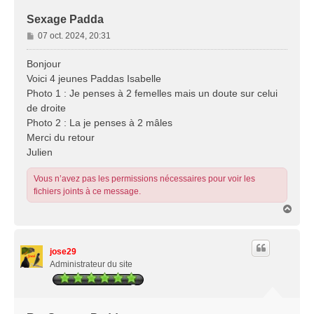
Sexage Padda
M
07 oct. 2024, 20:31
e
s
Bonjour
s
Voici 4 jeunes Paddas Isabelle
a
Photo 1 : Je penses à 2 femelles mais un doute sur celui
g
de droite
e
Photo 2 : La je penses à 2 mâles
Merci du retour
Julien
Vous n’avez pas les permissions nécessaires pour voir les
fichiers joints à ce message.
H
a
u
t
jose29
Administrateur du site