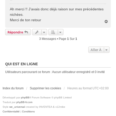
e
s
Ah merci !! J’avais donc déjà raison sur mes précédentes
s
nichées.
a
Merci de ton retour
H
g
a
e
u
Répondre
t
3 Messages • Page
1
Sur
1
Aller À
QUI EST EN LIGNE
Utilisateurs parcourant ce forum : Aucun utilisateur enregistré et 0 invité
Index du forum
Supprimer les cookies
Heures au format
UTC+02:00
Développé par
phpBB
® Forum Software © phpBB Limited
Traduit par
phpBB-fr.com
Style
we_universal
created by INVENTEA & v12mike
Confidentialité
|
Conditions