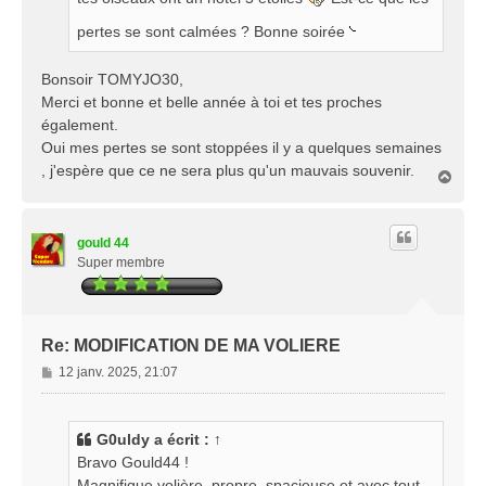
e
pertes se sont calmées ? Bonne soirée
Bonsoir TOMYJO30,
Merci et bonne et belle année à toi et tes proches
également.
Oui mes pertes se sont stoppées il y a quelques semaines
, j'espère que ce ne sera plus qu'un mauvais souvenir.
H
a
u
t
gould 44
Super membre
Re: MODIFICATION DE MA VOLIERE
M
12 janv. 2025, 21:07
e
s
s
G0uldy
a écrit :
↑
a
Bravo Gould44 !
g
Magnifique volière, propre, spacieuse et avec tout