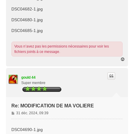
DSC04682-1.jpg
DSC04680-1.jpg
DSC04685-1.jpg
Vous n’avez pas les permissions nécessaires pour voir les
fichiers joints à ce message.
H
a
u
t
gould 44
Super membre
Re: MODIFICATION DE MA VOLIERE
M
31 déc. 2024, 09:39
e
s
s
DSC04690-1.jpg