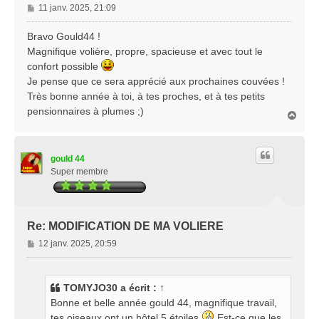
M
11 janv. 2025, 21:09
e
s
Bravo Gould44 !
s
Magnifique volière, propre, spacieuse et avec tout le
a
confort possible
g
Je pense que ce sera apprécié aux prochaines couvées !
e
Très bonne année à toi, à tes proches, et à tes petits
pensionnaires à plumes ;)
H
a
u
t
gould 44
Super membre
Re: MODIFICATION DE MA VOLIERE
M
12 janv. 2025, 20:59
e
s
s
TOMYJO30
a écrit :
↑
a
Bonne et belle année gould 44, magnifique travail,
g
tes oiseaux ont un hôtel 5 étoiles
Est-ce que les