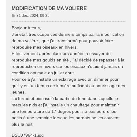
MODIFICATION DE MA VOLIERE
M
31 déc. 2024, 09:35
e
s
Bonjour à tous,
s
J'ai était très ocupé ces derniers temps par la modification
a
de ma volière , que j'ai transformé pour pouvoir faire
g
reproduire mes oiseaux en hivers.
e
Effectivement aprés plusieurs années à essayer de
reproduire mes goulds en été , j'ai décidé de repasser à la
reproduction en hivers car les oiseaux n'étaient jamais en
condition optimale en juillet aout.
Pour cela j'ai installé un éclairage avec un dimmer pour
qu'il y est un temps de lumière suffisent au nourissage des
jeunes.
j'ai fermé et bien isolé la partie du fond dans laquelle je
mets les nids et j'ai installé un chauffage pour maintenir
une température de 17 degrés pour ne pas perdre les
petits à une semaine lorsque les parents ne les couvent
plus la nuit.
DSC07964-1.jpg