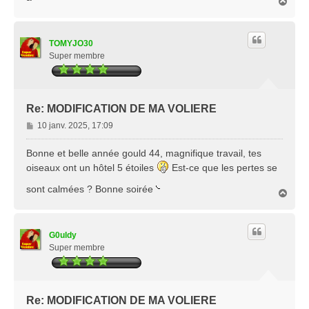
H
a
u
t
TOMYJO30
Super membre
Re: MODIFICATION DE MA VOLIERE
M
10 janv. 2025, 17:09
e
s
Bonne et belle année gould 44, magnifique travail, tes
s
oiseaux ont un hôtel 5 étoiles
Est-ce que les pertes se
a
g
sont calmées ? Bonne soirée
H
e
a
u
t
G0uldy
Super membre
Re: MODIFICATION DE MA VOLIERE