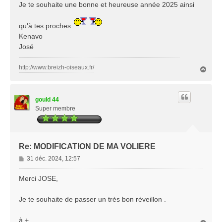
Je te souhaite une bonne et heureuse année 2025 ainsi
qu'à tes proches
Kenavo
José
http://www.breizh-oiseaux.fr/
H
a
u
t
gould 44
Super membre
Re: MODIFICATION DE MA VOLIERE
M
31 déc. 2024, 12:57
e
s
Merci JOSE,
s
a
Je te souhaite de passer un très bon réveillon .
g
e
à +