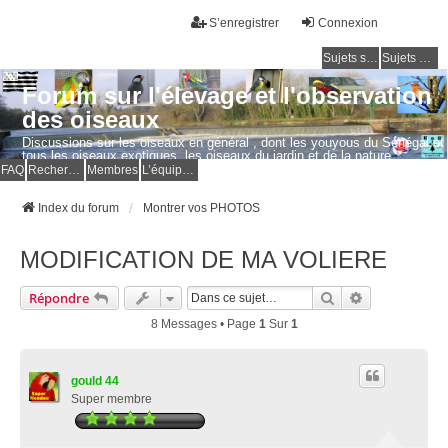
S’enregistrer
Connexion
Sujets sans réponse
Sujets actifs
Forum sur l'élevage et l'observation
des oiseaux
Discussions sur les oiseaux en général , dont les youyous du Sénégal et
tous les oiseaux exotiques, les oiseaux du jardin et de la nature.
Questions, photos, expériences.
FAQ
Rechercher
Membres
L’équipe du forum
Index du forum
Montrer vos PHOTOS
MODIFICATION DE MA VOLIERE
Rechercher
Recherche Av
Répondre
8 Messages • Page
1
Sur
1
gould 44
Super membre