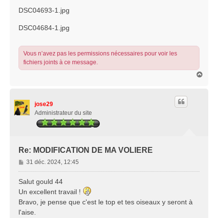
a
g
DSC04693-1.jpg
e
DSC04684-1.jpg
Vous n’avez pas les permissions nécessaires pour voir les
fichiers joints à ce message.
H
a
u
t
jose29
Administrateur du site
Re: MODIFICATION DE MA VOLIERE
M
31 déc. 2024, 12:45
e
s
Salut gould 44
s
Un excellent travail !
a
Bravo, je pense que c'est le top et tes oiseaux y seront à
g
l'aise.
e