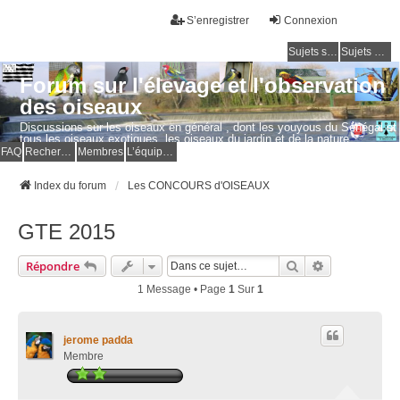
S’enregistrer
Connexion
Sujets sans réponse
Sujets actifs
Forum sur l'élevage et l'observation
des oiseaux
Discussions sur les oiseaux en général , dont les youyous du Sénégal et
tous les oiseaux exotiques, les oiseaux du jardin et de la nature.
Questions, photos, expériences.
FAQ
Rechercher
Membres
L’équipe du forum
Index du forum
Les CONCOURS d'OISEAUX
GTE 2015
Rechercher
Recherche Av
Répondre
1 Message • Page
1
Sur
1
jerome padda
Membre