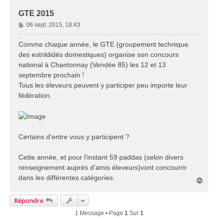
GTE 2015
M
06 sept. 2015, 18:43
e
s
Comme chaque année, le GTE (groupement technique
s
des estrildidés domestiques) organise son concours
a
national à Chantonnay (Vendée 85) les 12 et 13
g
septembre prochain !
e
Tous les éleveurs peuvent y participer peu importe leur
fédération.
Certains d'entre vous y participent ?
Cette année, et pour l'instant 59 paddas (selon divers
renseignement auprès d'amis éleveurs)vont concourrir
dans les différentes catégories.
H
a
u
Répondre
t
1 Message • Page
1
Sur
1