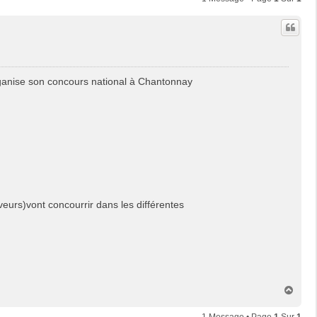
anise son concours national à Chantonnay
eurs)vont concourrir dans les différentes
H
a
u