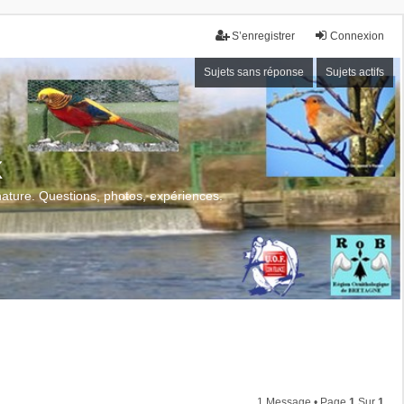
S’enregistrer
Connexion
Sujets sans réponse
Sujets actifs
x
 nature. Questions, photos, expériences.
1 Message • Page
1
Sur
1