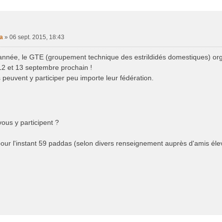
e Avancée
a
»
06 sept. 2015, 18:43
née, le GTE (groupement technique des estrildidés domestiques) org
12 et 13 septembre prochain !
 peuvent y participer peu importe leur fédération.
vous y participent ?
our l'instant 59 paddas (selon divers renseignement auprès d'amis élev