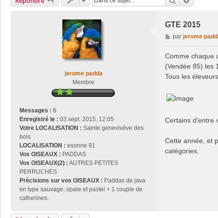
Rechercher
Recherch
Répondre
GTE 2015
M
par
jerome padd
e
s
Comme chaque an
s
(Vendée 85) les 
a
jerome padda
Tous les éleveurs
g
Membre
e
Messages :
6
Enregistré le :
03 sept. 2015, 12:05
Certains d'entre 
Votre LOCALISATION :
Sainte genevivève des
bois
Cette année, et p
LOCALISATION :
esonne 91
catégories.
Vos OISEAUX :
PADDAS
Vos OISEAUX(2) :
AUTRES PETITES
PERRUCHES
Précisions sur vos OISEAUX :
Paddas de java
en type sauvage, opale et pastel + 1 couple de
catherines.