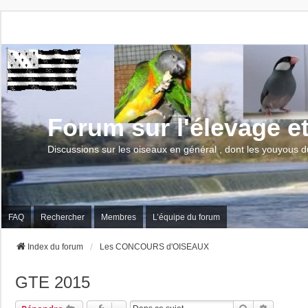
Forum sur l'élevage e
Discussions sur les oiseaux en général , dont les youyous d
FAQ
Rechercher
Membres
L’équipe du forum
Index du forum
Les CONCOURS d'OISEAUX
GTE 2015