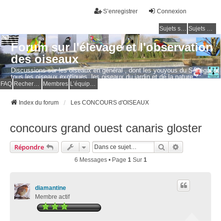
S’enregistrer
Connexion
Sujets sans réponse
Sujets actifs
Forum sur l'élevage et l'observation
des oiseaux
Discussions sur les oiseaux en général , dont les youyous du Sénégal et
tous les oiseaux exotiques, les oiseaux du jardin et de la nature.
Questions, photos, expériences.
FAQ
Rechercher
Membres
L’équipe du forum
Index du forum
Les CONCOURS d'OISEAUX
concours grand ouest canaris gloster
Rechercher
Recherche Av
Répondre
6 Messages • Page
1
Sur
1
diamantine
Membre actif