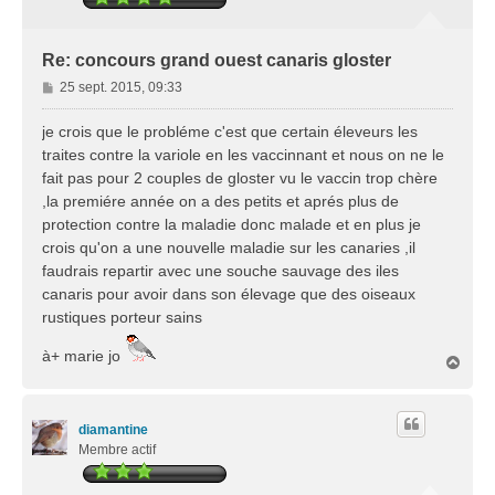
Re: concours grand ouest canaris gloster
M
25 sept. 2015, 09:33
e
s
je crois que le probléme c'est que certain éleveurs les
s
traites contre la variole en les vaccinnant et nous on ne le
a
fait pas pour 2 couples de gloster vu le vaccin trop chère
g
,la premiére année on a des petits et aprés plus de
e
protection contre la maladie donc malade et en plus je
crois qu'on a une nouvelle maladie sur les canaries ,il
faudrais repartir avec une souche sauvage des iles
canaris pour avoir dans son élevage que des oiseaux
rustiques porteur sains
à+ marie jo
H
a
u
t
diamantine
Membre actif