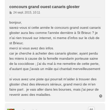
concours grand ouest canaris gloster
M
24 sept. 2015, 10:11
e
s
bonjour,
s
savez-vous si cette année le concours grand ouest canaris
a
gloster aura lieu comme l'année dernière à St Brieuc ? je
g
n'ai rien trouvé sur internet, ni meme d'infos sur le club de
e
st Brieuc.
merci si vous avez des infos.
car je cherche à acheter des canaris gloster, ayant perdu
les miens à cause de la femelle mandarin porteuse saine
de la coccidiose ; j'ai du mal à me remettre de cette perte,
d'autant que j'avais un mâle qui chantait merveilleusement
.
si vous avez une piste qui pourrait m'aider à trouver des
gloster chez des éleveurs sérieux, grand merci de m'en
faire part . je vais aller dans les bourses, mais j'ai peur de
revenir avec des maladies.
H
a
u
t