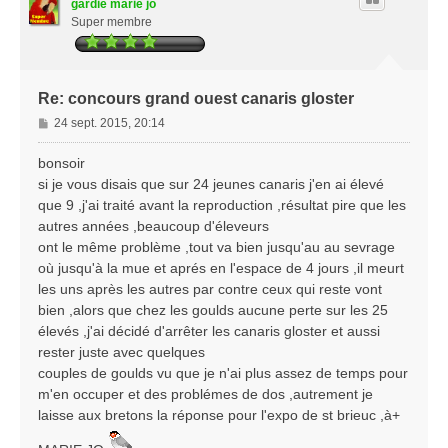
gardie marie jo
Super membre
Re: concours grand ouest canaris gloster
M
24 sept. 2015, 20:14
e
s
bonsoir
s
si je vous disais que sur 24 jeunes canaris j'en ai élevé
a
que 9 ,j'ai traité avant la reproduction ,résultat pire que les
g
autres années ,beaucoup d'éleveurs
e
ont le même problème ,tout va bien jusqu'au au sevrage
où jusqu'à la mue et aprés en l'espace de 4 jours ,il meurt
les uns après les autres par contre ceux qui reste vont
bien ,alors que chez les goulds aucune perte sur les 25
élevés ,j'ai décidé d'arrêter les canaris gloster et aussi
rester juste avec quelques
couples de goulds vu que je n'ai plus assez de temps pour
m'en occuper et des problémes de dos ,autrement je
laisse aux bretons la réponse pour l'expo de st brieuc ,à+