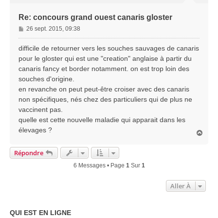
Re: concours grand ouest canaris gloster
M
26 sept. 2015, 09:38
e
s
difficile de retourner vers les souches sauvages de canaris
s
pour le gloster qui est une "creation" anglaise à partir du
a
canaris fancy et border notamment. on est trop loin des
g
souches d'origine.
e
en revanche on peut peut-être croiser avec des canaris
non spécifiques, nés chez des particuliers qui de plus ne
vaccinent pas.
quelle est cette nouvelle maladie qui apparait dans les
élevages ?
H
a
u
Répondre
t
6 Messages • Page
1
Sur
1
Aller À
QUI EST EN LIGNE