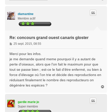
a
u
t
diamantine
Membre actif
Re: concours grand ouest canaris gloster
M
25 sept. 2015, 08:55
e
s
Merci pour les infos.
s
je me demande quand meme pourquoi il y a autant de
a
perte d'oiseaux, alors que l'on fait le maximum pour que
g
tout se passe bien ; est-ce le fait d'être enfermé, ou bien à
e
force d'élevage où l'on trie et décide des reproductions en
réduisant finalement le nombre des reproducteurs on
dégénère les espèces ?
H
a
u
t
gardie marie jo
Super membre