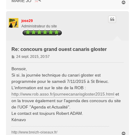
MARIE JO
H
a
u
t
jose29
Administrateur du site
Re: concours grand ouest canaris gloster
M
24 sept. 2015, 20:57
e
s
Bonsoir,
s
Si si..la journée technique du canari gloster est
a
programmée pour le samedi 7/11/2015 à St Brieuc.
g
L'information est sur le site de la ROB :
e
http://www.rob.asso.fr/journeecanarisgloster2015.html
et
on la trouve également sur l'agenda des concours du site
de l'UOF "Agenda et Actualité".
Le contact est toujours Robert ADAM.
Kénavo
http://www.breizh-oiseaux.fr/
H