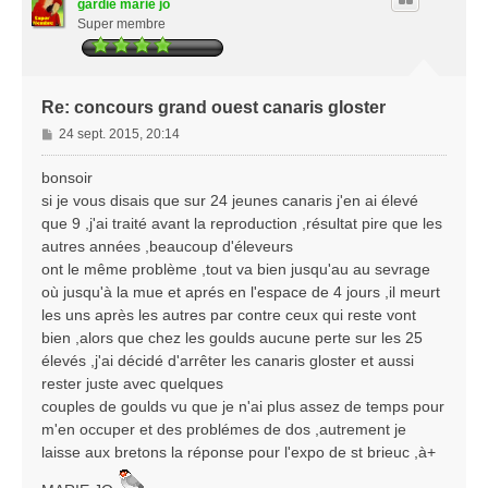
gardie marie jo
Super membre
Re: concours grand ouest canaris gloster
M
24 sept. 2015, 20:14
e
s
bonsoir
s
si je vous disais que sur 24 jeunes canaris j'en ai élevé
a
que 9 ,j'ai traité avant la reproduction ,résultat pire que les
g
autres années ,beaucoup d'éleveurs
e
ont le même problème ,tout va bien jusqu'au au sevrage
où jusqu'à la mue et aprés en l'espace de 4 jours ,il meurt
les uns après les autres par contre ceux qui reste vont
bien ,alors que chez les goulds aucune perte sur les 25
élevés ,j'ai décidé d'arrêter les canaris gloster et aussi
rester juste avec quelques
couples de goulds vu que je n'ai plus assez de temps pour
m'en occuper et des problémes de dos ,autrement je
laisse aux bretons la réponse pour l'expo de st brieuc ,à+