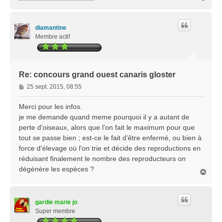
a
u
t
diamantine
Membre actif
Re: concours grand ouest canaris gloster
M
25 sept. 2015, 08:55
e
s
Merci pour les infos.
s
je me demande quand meme pourquoi il y a autant de
a
perte d'oiseaux, alors que l'on fait le maximum pour que
g
tout se passe bien ; est-ce le fait d'être enfermé, ou bien à
e
force d'élevage où l'on trie et décide des reproductions en
réduisant finalement le nombre des reproducteurs on
dégénère les espèces ?
H
a
u
t
gardie marie jo
Super membre