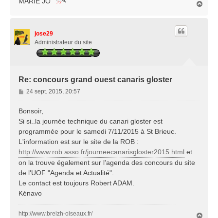
MARIE JO
H
a
u
t
jose29
Administrateur du site
Re: concours grand ouest canaris gloster
M
24 sept. 2015, 20:57
e
s
Bonsoir,
s
Si si..la journée technique du canari gloster est
a
programmée pour le samedi 7/11/2015 à St Brieuc.
g
L'information est sur le site de la ROB :
e
http://www.rob.asso.fr/journeecanarisgloster2015.html
et
on la trouve également sur l'agenda des concours du site
de l'UOF "Agenda et Actualité".
Le contact est toujours Robert ADAM.
Kénavo
http://www.breizh-oiseaux.fr/
H