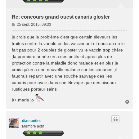
Re: concours grand ouest canaris gloster
M
25 sept. 2015, 09:33
e
s
je crois que le probléme c'est que certain éleveurs les
s
traites contre la variole en les vaccinnant et nous on ne le
a
fait pas pour 2 couples de gloster vu le vaccin trop chère
g
,la premiére année on a des petits et aprés plus de
e
protection contre la maladie donc malade et en plus je
crois qu'on a une nouvelle maladie sur les canaries ,il
faudrais repartir avec une souche sauvage des iles
canaris pour avoir dans son élevage que des oiseaux
rustiques porteur sains
à+ marie jo
H
a
u
t
diamantine
Membre actif