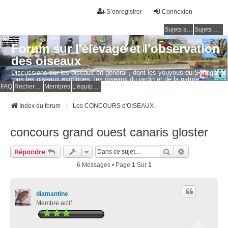
S’enregistrer
Connexion
Sujets sans réponse
Sujets actifs
Forum sur l'élevage et l'observation
des oiseaux
Discussions sur les oiseaux en général , dont les youyous du Sénégal et
tous les oiseaux exotiques, les oiseaux du jardin et de la nature.
Questions, photos, expériences.
FAQ
Rechercher
Membres
L’équipe du forum
Index du forum
Les CONCOURS d'OISEAUX
concours grand ouest canaris gloster
Rechercher
Recherche Av
Répondre
6 Messages • Page
1
Sur
1
diamantine
Membre actif