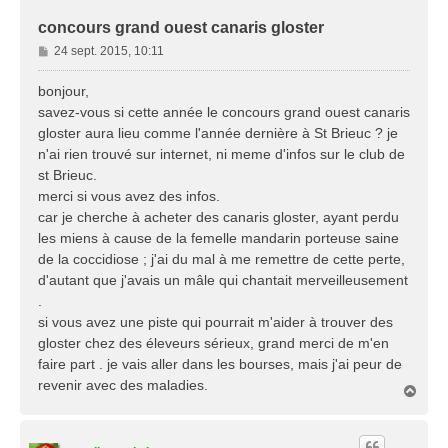
concours grand ouest canaris gloster
M
24 sept. 2015, 10:11
e
s
bonjour,
s
savez-vous si cette année le concours grand ouest canaris
a
gloster aura lieu comme l'année dernière à St Brieuc ? je
g
n'ai rien trouvé sur internet, ni meme d'infos sur le club de
e
st Brieuc.
merci si vous avez des infos.
car je cherche à acheter des canaris gloster, ayant perdu
les miens à cause de la femelle mandarin porteuse saine
de la coccidiose ; j'ai du mal à me remettre de cette perte,
d'autant que j'avais un mâle qui chantait merveilleusement
.
si vous avez une piste qui pourrait m'aider à trouver des
gloster chez des éleveurs sérieux, grand merci de m'en
faire part . je vais aller dans les bourses, mais j'ai peur de
revenir avec des maladies.
H
a
u
t