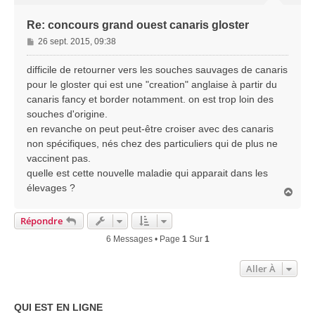
Re: concours grand ouest canaris gloster
M
26 sept. 2015, 09:38
e
s
difficile de retourner vers les souches sauvages de canaris
s
pour le gloster qui est une "creation" anglaise à partir du
a
canaris fancy et border notamment. on est trop loin des
g
souches d'origine.
e
en revanche on peut peut-être croiser avec des canaris
non spécifiques, nés chez des particuliers qui de plus ne
vaccinent pas.
quelle est cette nouvelle maladie qui apparait dans les
élevages ?
H
a
u
Répondre
t
6 Messages • Page
1
Sur
1
Aller À
QUI EST EN LIGNE