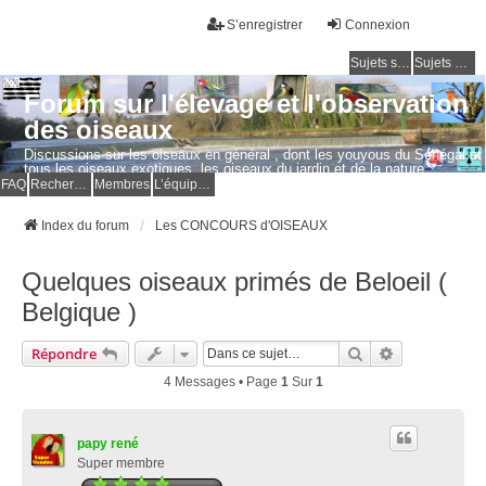
S’enregistrer
Connexion
Sujets sans réponse
Sujets actifs
Forum sur l'élevage et l'observation
des oiseaux
Discussions sur les oiseaux en général , dont les youyous du Sénégal et
tous les oiseaux exotiques, les oiseaux du jardin et de la nature.
Questions, photos, expériences.
FAQ
Rechercher
Membres
L’équipe du forum
Index du forum
Les CONCOURS d'OISEAUX
Quelques oiseaux primés de Beloeil (
Belgique )
Rechercher
Recherche Av
Répondre
4 Messages • Page
1
Sur
1
papy rené
Super membre