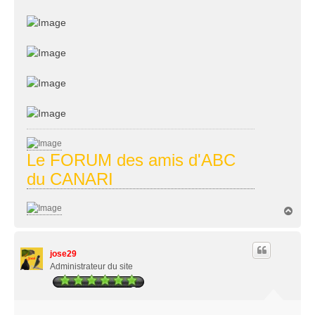
Le FORUM des amis d'ABC
du CANARI
H
a
u
t
jose29
Administrateur du site