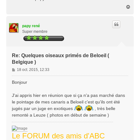
s
H
a
a
g
u
e
t
papy rené
Super membre
Re: Quelques oiseaux primés de Beloeil (
Belgique )
M
18 oct. 2015, 12:33
e
s
Bonjour
s
a
J'ai appris hier en réunion que si ça n'a pas marché dans
g
le pointage de mes canaris a Beloeil c'est qu'ils ont été
e
jugés par un juge en exotiques
, très belle
remonté a Leuze ( photos en début de semaine )
Le FORUM des amis d'ABC