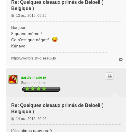
Re: Quelques oiseaux primés de Beloeil (
Belgique )
M
13 oct. 2015, 09:25
e
s
Bonjour,
s
8 quand même !
a
Ce n'est que négatif..
g
Kénavo
e
http://www.breizh-oiseaux.fr/
H
a
u
t
gardie marie jo
Super membre
Re: Quelques oiseaux primés de Beloeil (
Belgique )
M
14 oct. 2015, 20:46
e
s
félicitations papy rené