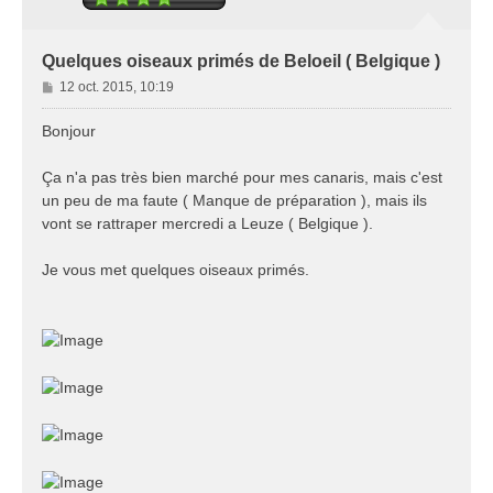
Quelques oiseaux primés de Beloeil ( Belgique )
M
12 oct. 2015, 10:19
e
s
Bonjour
s
a
Ça n'a pas très bien marché pour mes canaris, mais c'est
g
un peu de ma faute ( Manque de préparation ), mais ils
e
vont se rattraper mercredi a Leuze ( Belgique ).
Je vous met quelques oiseaux primés.