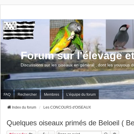
Forum sur l'élevage e
Discussions sur les oiseaux en général , dont les youyous d
FAQ
Rechercher
Membres
L’équipe du forum
Index du forum
Les CONCOURS d'OISEAUX
Quelques oiseaux primés de Beloeil ( Be