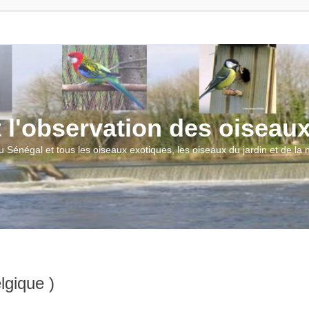
t l'observation des oiseau
u Sénégal et tous les oiseaux exotiques, les oiseaux du jardin et de la
lgique )