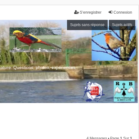
S’enregistrer
Connexion
Sujets sans réponse
Sujets actifs
x
 nature. Questions, photos, expériences.
4 Messages • Page
1
Sur
1