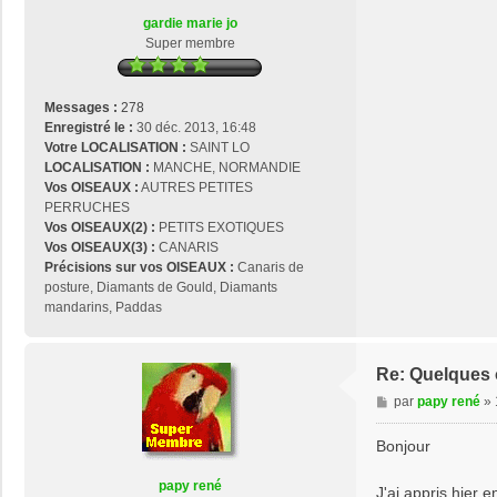
o
a
gardie marie jo
s
g
Super membre
e
e
2
9
Messages :
278
Enregistré le :
30 déc. 2013, 16:48
Votre LOCALISATION :
SAINT LO
LOCALISATION :
MANCHE, NORMANDIE
Vos OISEAUX :
AUTRES PETITES
PERRUCHES
Vos OISEAUX(2) :
PETITS EXOTIQUES
Vos OISEAUX(3) :
CANARIS
Précisions sur vos OISEAUX :
Canaris de
posture, Diamants de Gould, Diamants
mandarins, Paddas
Re: Quelques o
M
par
papy rené
»
e
s
Bonjour
s
a
papy rené
J'ai appris hier 