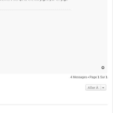
H
a
u
4 Messages • Page
1
Sur
1
t
Aller À