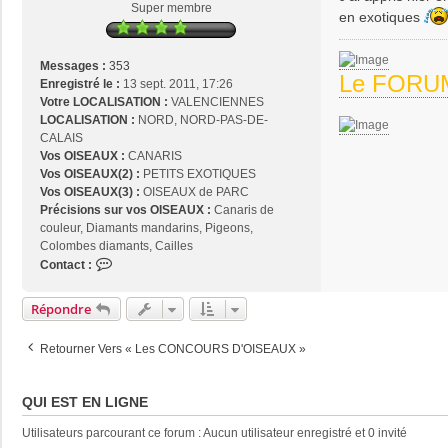
g
Super membre
en exotiques
e
Messages :
353
Le FORUM
Enregistré le :
13 sept. 2011, 17:26
Votre LOCALISATION :
VALENCIENNES
LOCALISATION :
NORD, NORD-PAS-DE-
CALAIS
Vos OISEAUX :
CANARIS
Vos OISEAUX(2) :
PETITS EXOTIQUES
Vos OISEAUX(3) :
OISEAUX de PARC
Précisions sur vos OISEAUX :
Canaris de
couleur, Diamants mandarins, Pigeons,
Colombes diamants, Cailles
C
Contact :
o
n
Répondre
t
a
Retourner Vers « Les CONCOURS D'OISEAUX »
c
t
e
QUI EST EN LIGNE
r
p
Utilisateurs parcourant ce forum : Aucun utilisateur enregistré et 0 invité
a