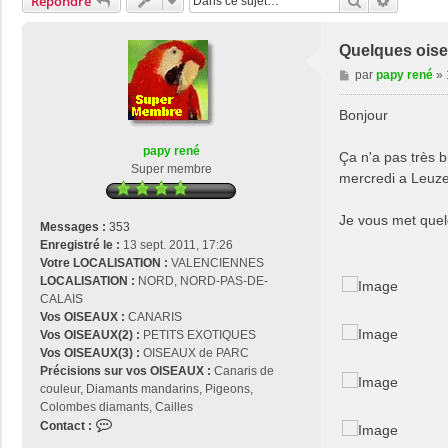
Rechercher
Recherch
Répondre
Quelques oisea
M
par
papy rené
»
e
s
Bonjour
s
a
papy rené
Ça n'a pas très b
g
Super membre
mercredi a Leuze 
e
Je vous met quel
Messages :
353
Enregistré le :
13 sept. 2011, 17:26
Votre LOCALISATION :
VALENCIENNES
LOCALISATION :
NORD, NORD-PAS-DE-
CALAIS
Vos OISEAUX :
CANARIS
Vos OISEAUX(2) :
PETITS EXOTIQUES
Vos OISEAUX(3) :
OISEAUX de PARC
Précisions sur vos OISEAUX :
Canaris de
couleur, Diamants mandarins, Pigeons,
Colombes diamants, Cailles
C
Contact :
o