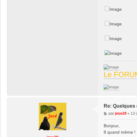
n
t
a
c
t
e
r
p
a
p
y
r
e
Le FORUM
n
é
Re: Quelques o
M
par
jose29
»
13 
e
s
Bonjour,
s
8 quand même !
a