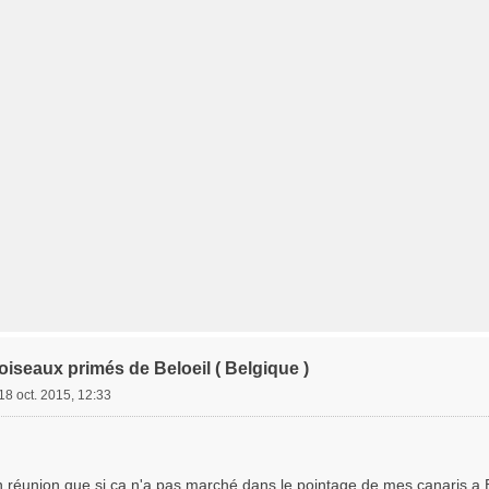
iseaux primés de Beloeil ( Belgique )
18 oct. 2015, 12:33
en réunion que si ça n'a pas marché dans le pointage de mes canaris a Be