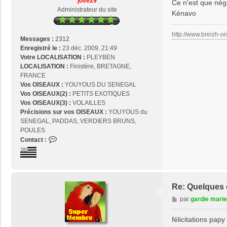
jose29
Ce n'est que néga
g
Administrateur du site
Kénavo
e
http://www.breizh-oi
Messages :
2312
Enregistré le :
23 déc. 2009, 21:49
Votre LOCALISATION :
PLEYBEN
LOCALISATION :
Finistère, BRETAGNE,
FRANCE
Vos OISEAUX :
YOUYOUS DU SENEGAL
Vos OISEAUX(2) :
PETITS EXOTIQUES
Vos OISEAUX(3) :
VOLAILLES
Précisions sur vos OISEAUX :
YOUYOUS du
SENEGAL, PADDAS, VERDIERS BRUNS,
POULES
C
Contact :
o
n
t
a
c
Re: Quelques o
t
M
par
gardie marie
e
e
r
s
félicitations papy
j
s