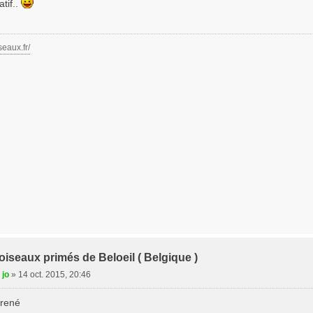
tif..
seaux.fr/
iseaux primés de Beloeil ( Belgique )
 jo
»
14 oct. 2015, 20:46
 rené