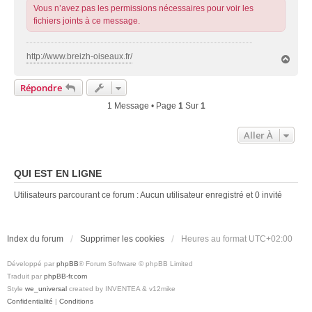
Vous n’avez pas les permissions nécessaires pour voir les
fichiers joints à ce message.
http://www.breizh-oiseaux.fr/
H
a
u
Répondre
t
1 Message • Page
1
Sur
1
Aller À
QUI EST EN LIGNE
Utilisateurs parcourant ce forum : Aucun utilisateur enregistré et 0 invité
Index du forum
Supprimer les cookies
Heures au format
UTC+02:00
Développé par
phpBB
® Forum Software © phpBB Limited
Traduit par
phpBB-fr.com
Style
we_universal
created by INVENTEA & v12mike
Confidentialité
|
Conditions