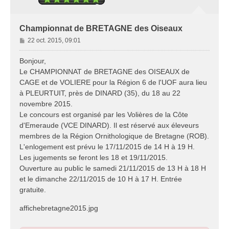
Championnat de BRETAGNE des Oiseaux
M
22 oct. 2015, 09:01
e
s
Bonjour,
s
Le CHAMPIONNAT de BRETAGNE des OISEAUX de
a
CAGE et de VOLIERE pour la Région 6 de l'UOF aura lieu
g
à PLEURTUIT, près de DINARD (35), du 18 au 22
e
novembre 2015.
Le concours est organisé par les Volières de la Côte
d'Emeraude (VCE DINARD). Il est réservé aux éleveurs
membres de la Région Ornithologique de Bretagne (ROB).
L'enlogement est prévu le 17/11/2015 de 14 H à 19 H.
Les jugements se feront les 18 et 19/11/2015.
Ouverture au public le samedi 21/11/2015 de 13 H à 18 H
et le dimanche 22/11/2015 de 10 H à 17 H. Entrée
gratuite.
affichebretagne2015.jpg