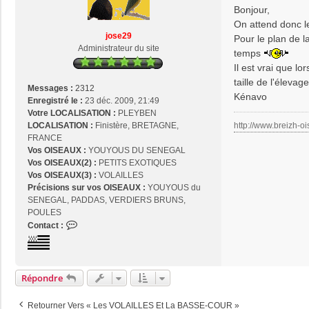
s
Bonjour,
s
On attend donc l
a
jose29
Pour le plan de l
g
Administrateur du site
temps
e
Il est vrai que lo
taille de l'élevag
Messages :
2312
Kénavo
Enregistré le :
23 déc. 2009, 21:49
Votre LOCALISATION :
PLEYBEN
http://www.breizh-oi
LOCALISATION :
Finistère, BRETAGNE,
FRANCE
Vos OISEAUX :
YOUYOUS DU SENEGAL
Vos OISEAUX(2) :
PETITS EXOTIQUES
Vos OISEAUX(3) :
VOLAILLES
Précisions sur vos OISEAUX :
YOUYOUS du
SENEGAL, PADDAS, VERDIERS BRUNS,
POULES
C
Contact :
o
n
t
a
Répondre
c
t
Retourner Vers « Les VOLAILLES Et La BASSE-COUR »