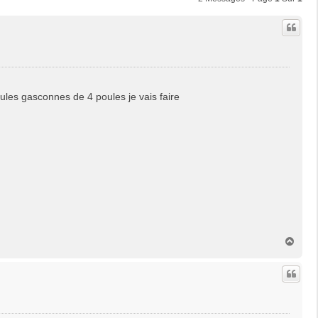
poules gasconnes de 4 poules je vais faire
H
a
u
t