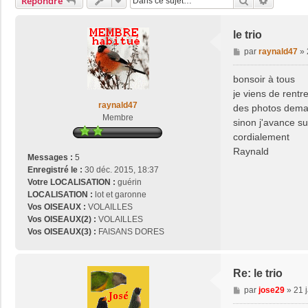
Rechercher
Recherch
Répondre
le trio
M
par
raynald47
»
e
s
bonsoir à tous
s
je viens de rentr
a
raynald47
des photos demain
g
Membre
sinon j'avance sur
e
cordialement
Raynald
Messages :
5
Enregistré le :
30 déc. 2015, 18:37
Votre LOCALISATION :
guérin
LOCALISATION :
lot et garonne
Vos OISEAUX :
VOLAILLES
Vos OISEAUX(2) :
VOLAILLES
Vos OISEAUX(3) :
FAISANS DORES
Re: le trio
M
par
jose29
»
21 
e