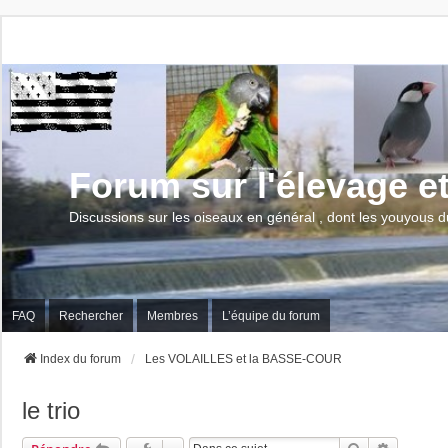
Forum sur l'élevage e
Discussions sur les oiseaux en général , dont les youyous d
FAQ
Rechercher
Membres
L’équipe du forum
Index du forum
Les VOLAILLES et la BASSE-COUR
le trio