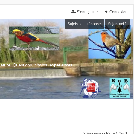
S’enregistrer
Connexion
Sujets sans réponse
Sujets actifs
x
 nature. Questions, photos, expériences.
2 Messages • Page
1
Sur
1