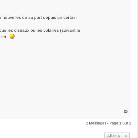
de nouvelles de sa part depuis un certain
ous les oiseaux ou les volailles (suivant la
lier..
H
a
u
2 Messages • Page
1
Sur
1
t
Aller À