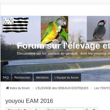
Forum sur l'élevage e
Discussions sur les oiseaux en général , dont les youyous d
FAQ
Rechercher
Membres
L’équipe du forum
Index du forum
L'ELEVAGE des OISEAUX EXOTIQUES
Les YOUYOU
youyou EAM 2016