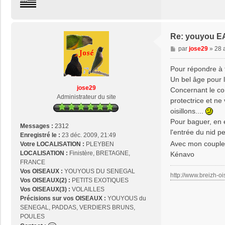
n
t
a
c
Re: youyou E
t
M
par
jose29
»
28 
e
e
r
s
Pour répondre à t
j
s
Un bel âge pour l
o
a
jose29
s
Concernant le com
g
Administrateur du site
e
protectrice et ne 
e
2
oisillons....
9
Pour baguer, en e
Messages :
2312
l'entrée du nid pe
Enregistré le :
23 déc. 2009, 21:49
Avec mon couple 
Votre LOCALISATION :
PLEYBEN
LOCALISATION :
Finistère, BRETAGNE,
Kénavo
FRANCE
Vos OISEAUX :
YOUYOUS DU SENEGAL
http://www.breizh-oi
Vos OISEAUX(2) :
PETITS EXOTIQUES
Vos OISEAUX(3) :
VOLAILLES
Précisions sur vos OISEAUX :
YOUYOUS du
SENEGAL, PADDAS, VERDIERS BRUNS,
POULES