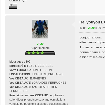
C
Contact :
o
n
t
a
c
Re: youyou E
t
M
par
JF29
»
29 av
e
e
r
s
bonjour a tous.
j
s
effectivement,pas
o
JF29
a
s
il m'ais arrive e
Super membre
g
e
bonne chance pou
e
2
a bientot les el
9
Messages :
306
Enregistré le :
28 oct. 2012, 11:31
Votre LOCALISATION :
LESCONIL
LOCALISATION :
FINISTERE, BRETAGNE
Vos OISEAUX :
EUPHEMES
Vos OISEAUX(2) :
GRANDES PERRUCHES
Vos OISEAUX(3) :
AUTRES PETITES
PERRUCHES
Précisions sur vos OISEAUX :
euphemes :
splendides phenotype sauvage et mutations.
venuste ou bouche d'or.caique cuisses jaunes