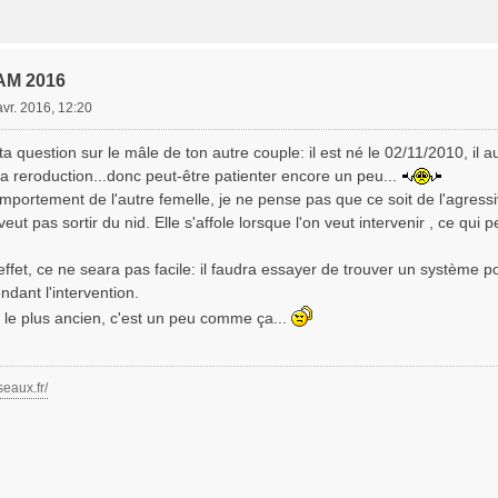
AM 2016
avr. 2016, 12:20
a question sur le mâle de ton autre couple: il est né le 02/11/2010, il a
a reroduction...donc peut-être patienter encore un peu...
portement de l'autre femelle, je ne pense pas que ce soit de l'agressivit
veut pas sortir du nid. Elle s'affole lorsque l'on veut intervenir , ce qui
ffet, ce ne seara pas facile: il faudra essayer de trouver un système po
ndant l'intervention.
le plus ancien, c'est un peu comme ça...
seaux.fr/