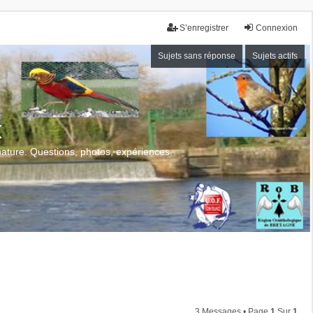
S’enregistrer
Connexion
Sujets sans réponse
Sujets actifs
x
 nature. Questions, photos, expériences.
3 Messages • Page
1
Sur
1