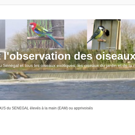
t l'observation des oiseau
u Sénégal et tous les oiseaux exotiques, les oiseaux du jardin et de la
S du SENEGAL élevés à la main (EAM) ou apprivoisés