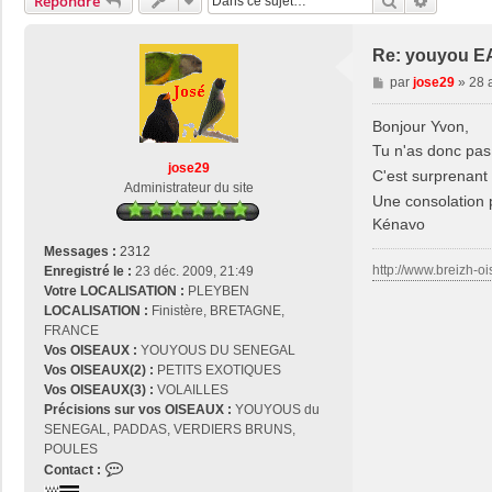
Rechercher
Recherch
Répondre
Re: youyou E
M
par
jose29
»
28 
e
s
Bonjour Yvon,
s
Tu n'as donc pas
a
jose29
C'est surprenant 
g
Administrateur du site
Une consolation p
e
Kénavo
Messages :
2312
http://www.breizh-oi
Enregistré le :
23 déc. 2009, 21:49
Votre LOCALISATION :
PLEYBEN
LOCALISATION :
Finistère, BRETAGNE,
FRANCE
Vos OISEAUX :
YOUYOUS DU SENEGAL
Vos OISEAUX(2) :
PETITS EXOTIQUES
Vos OISEAUX(3) :
VOLAILLES
Précisions sur vos OISEAUX :
YOUYOUS du
SENEGAL, PADDAS, VERDIERS BRUNS,
POULES
C
Contact :
o