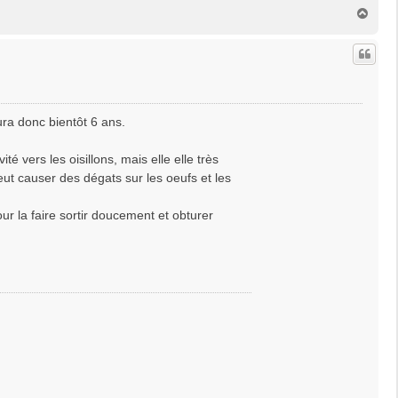
H
a
u
t
ura donc bientôt 6 ans.
é vers les oisillons, mais elle elle très
 peut causer des dégats sur les oeufs et les
ur la faire sortir doucement et obturer