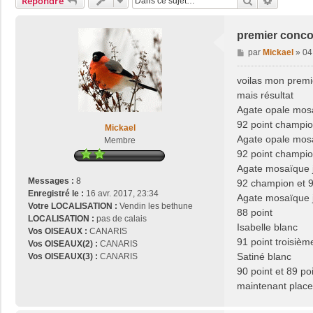
Rechercher
Recherch
Répondre
premier conco
M
par
Mickael
»
04
e
s
voilas mon premie
s
mais résultat
a
Agate opale mos
g
92 point champio
e
Mickael
Agate opale mos
Membre
92 point champio
Agate mosaïque 
Messages :
8
92 champion et 
Enregistré le :
16 avr. 2017, 23:34
Agate mosaïque 
Votre LOCALISATION :
Vendin les bethune
88 point
LOCALISATION :
pas de calais
Isabelle blanc
Vos OISEAUX :
CANARIS
91 point troisièm
Vos OISEAUX(2) :
CANARIS
Satiné blanc
Vos OISEAUX(3) :
CANARIS
90 point et 89 po
maintenant place