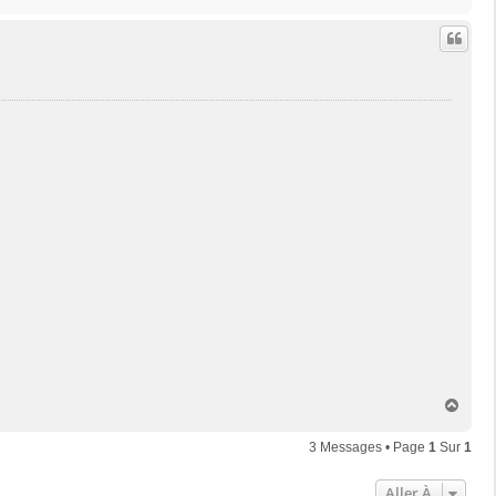
a
u
t
H
a
u
3 Messages • Page
1
Sur
1
t
Aller À