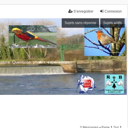
S’enregistrer
Connexion
Sujets sans réponse
Sujets actifs
x
 nature. Questions, photos, expériences.
3 Messages • Page
1
Sur
1