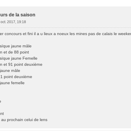
e Avancée
urs de la saison
 oct. 2017, 19:18
r concours et fini il a u lieux a noeux les mines pas de calais le weeke
aïque jaune mâle
n et de 88 point
aïque jaune Femelle
n et 91 point deuxième
jaune mâle
91 point deuxième
jaune femelle
e
int
 au prochain celui de lens