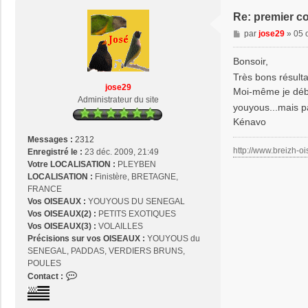
Re: premier c
M
par
jose29
»
05 
e
s
Bonsoir,
s
Très bons résult
a
jose29
Moi-même je débu
g
Administrateur du site
youyous...mais p
e
Kénavo
Messages :
2312
http://www.breizh-oi
Enregistré le :
23 déc. 2009, 21:49
Votre LOCALISATION :
PLEYBEN
LOCALISATION :
Finistère, BRETAGNE,
FRANCE
Vos OISEAUX :
YOUYOUS DU SENEGAL
Vos OISEAUX(2) :
PETITS EXOTIQUES
Vos OISEAUX(3) :
VOLAILLES
Précisions sur vos OISEAUX :
YOUYOUS du
SENEGAL, PADDAS, VERDIERS BRUNS,
POULES
C
Contact :
o
n