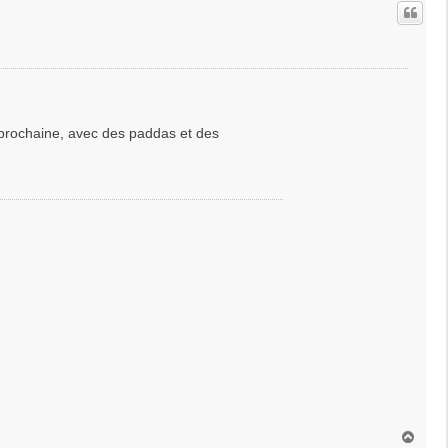
t
prochaine, avec des paddas et des
H