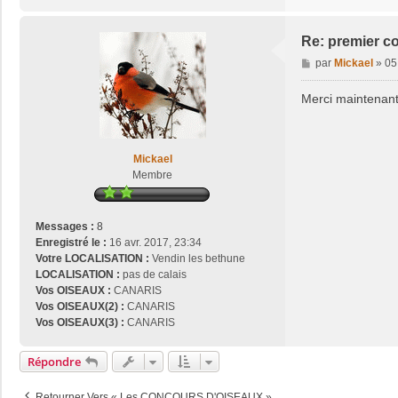
t
a
c
Re: premier c
t
M
par
Mickael
»
05
e
e
r
s
Merci maintenant 
j
s
o
a
s
g
e
e
Mickael
2
Membre
9
Messages :
8
Enregistré le :
16 avr. 2017, 23:34
Votre LOCALISATION :
Vendin les bethune
LOCALISATION :
pas de calais
Vos OISEAUX :
CANARIS
Vos OISEAUX(2) :
CANARIS
Vos OISEAUX(3) :
CANARIS
Répondre
Retourner Vers « Les CONCOURS D'OISEAUX »