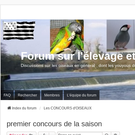
Forum sur l'élevage e
Discussions sur les oiseaux en général , dont les youyous d
FAQ
Rechercher
Membres
L’équipe du forum
Index du forum
Les CONCOURS d'OISEAUX
premier concours de la saison