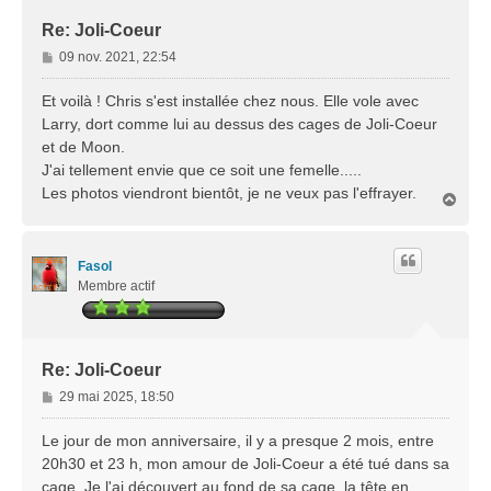
Re: Joli-Coeur
M
09 nov. 2021, 22:54
e
s
Et voilà ! Chris s'est installée chez nous. Elle vole avec
s
Larry, dort comme lui au dessus des cages de Joli-Coeur
a
et de Moon.
g
J'ai tellement envie que ce soit une femelle.....
e
Les photos viendront bientôt, je ne veux pas l'effrayer.
H
a
u
t
Fasol
Membre actif
Re: Joli-Coeur
M
29 mai 2025, 18:50
e
s
Le jour de mon anniversaire, il y a presque 2 mois, entre
s
20h30 et 23 h, mon amour de Joli-Coeur a été tué dans sa
a
cage. Je l'ai découvert au fond de sa cage, la tête en