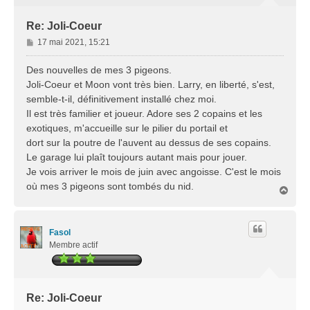
Re: Joli-Coeur
M
17 mai 2021, 15:21
e
s
Des nouvelles de mes 3 pigeons.
s
Joli-Coeur et Moon vont très bien. Larry, en liberté, s'est,
a
semble-t-il, définitivement installé chez moi.
g
Il est très familier et joueur. Adore ses 2 copains et les
e
exotiques, m'accueille sur le pilier du portail et
dort sur la poutre de l'auvent au dessus de ses copains.
Le garage lui plaît toujours autant mais pour jouer.
Je vois arriver le mois de juin avec angoisse. C'est le mois
où mes 3 pigeons sont tombés du nid.
H
a
u
t
Fasol
Membre actif
Re: Joli-Coeur