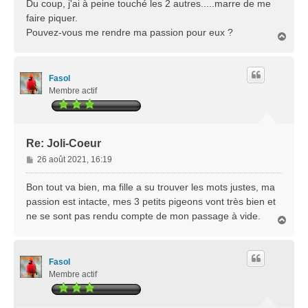
Du coup, j'ai à peine touché les 2 autres.....marre de me
faire piquer.
Pouvez-vous me rendre ma passion pour eux ?
H
a
u
t
Fasol
Membre actif
Re: Joli-Coeur
M
26 août 2021, 16:19
e
s
Bon tout va bien, ma fille a su trouver les mots justes, ma
s
passion est intacte, mes 3 petits pigeons vont très bien et
a
ne se sont pas rendu compte de mon passage à vide.
H
g
a
e
u
t
Fasol
Membre actif