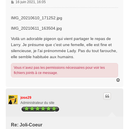
M
16 juin 2021, 16:05
e
s
s
IMG_20210610_171252.jpg
a
g
IMG_20210611_163504.jpg
e
Voilà un adorable pigeon qui vient partager le repas de
Larry. Je présume que c'est une femelle, elle est fine et
silencieuse, je l'ai prénommée Lady. Pas du tout farouche,
elle semble habituée aux humains.
Vous n’avez pas les permissions nécessaires pour voir les
fichiers joints à ce message.
H
a
u
t
jose29
Administrateur du site
Re: Joli-Coeur