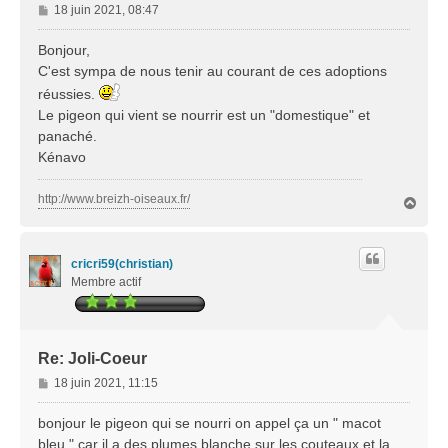
M
18 juin 2021, 08:47
e
s
Bonjour,
s
C'est sympa de nous tenir au courant de ces adoptions
a
réussies.
g
Le pigeon qui vient se nourrir est un "domestique" et
e
panaché.
Kénavo
http://www.breizh-oiseaux.fr/
H
a
u
t
cricri59(christian)
Membre actif
Re: Joli-Coeur
M
18 juin 2021, 11:15
e
s
bonjour le pigeon qui se nourri on appel ça un " macot
s
bleu " car il a des plumes blanche sur les couteaux et la