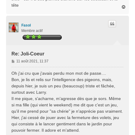
a
tête
H
g
a
e
u
t
Fasol
Membre actif
Re: Joli-Coeur
M
11 août 2021, 11:37
e
s
Oh j'ai cru que j'avais perdu mon mot de passe....
s
Bon, je lis et relis sur l'intelligence des pigeons, mais,
a
depuis hier, je suis un peu (beaucoup) triste et fâchée,
g
surtout avec Larry.
e
Il me pique, s'acharne, m'agresse dès que je sors. Même
si ma fille (qui vient le weekend) me dit que c'est un jeu,
qu'il me prend pour "sa chérie" je n'apprécie pas vraiment.
Hier, j'ai cessé de jouer avec la fermeture des volets, jeu
qui consiste à le lancer gentiment dans le jardin pour
pouvoir fermer. Il adore et m'attend.