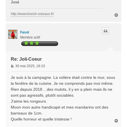
José
http://www.breizh-oiseaux.fr/
H
a
u
t
Fasol
Membre actif
Re: Joli-Coeur
M
30 mai 2025, 18:10
e
s
Je suis à la campagne. La volière était contre le mur, sous
s
la fenêtre de la cuisine. Je ne comprends pas moi même.
a
Rien depuis 2018....des mulots, il y en a plein mais ils ne
g
sont pas agressifs, plutôt sociables.
e
J'aime les rongeurs.
Moon mon autre handicapé et mes mandarins ont des
barreaux de 1cm.
Quelle horreur et quelle tristesse !
H
a