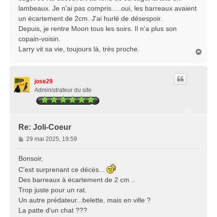
g
lambeaux. Je n'ai pas compris.....oui, les barreaux avaient
e
un écartement de 2cm. J'ai hurlé de désespoir.
Depuis, je rentre Moon tous les soirs. Il n'a plus son
copain-voisin.
Larry vit sa vie, toujours là, très proche.
H
a
u
t
jose29
Administrateur du site
Re: Joli-Coeur
M
29 mai 2025, 19:59
e
s
Bonsoir,
s
C'est surprenant ce décès...
a
Des barreaux à écartement de 2 cm ..
g
Trop juste pour un rat.
e
Un autre prédateur...belette, mais en ville ?
La patte d'un chat ???