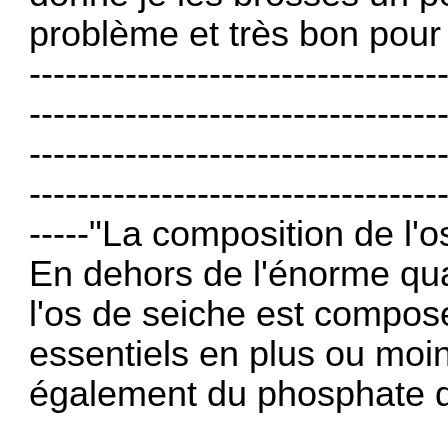
problème et très bon pour
----------------------------------
----------------------------------
----------------------------------
----------------------------------
-----"La composition de l'
En dehors de l'énorme qua
l'os de seiche est compos
essentiels en plus ou moin
également du phosphate d