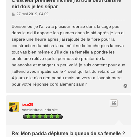
C'est leur première nichée j'ai trois oeuf dans le
nid dois je les sépar
M
27 mai 2019, 04:09
e
s
Bonsoir oui je l'ai vu à plusieur reprise dans la cage pas
s
dans le nid il apporte les plumes dans le nid après je les ai
a
séparé une heure après j'ai rajouté de la fibre pour la
g
construction du nid sa la calmé il ne la touche plus la cava
e
tout vas bien même qu'il aide sa femelle a pondre les
oeufs une relève qui lui permets de profiter de la
balancoire et manger un peu voilà je suis content pour eux
j'attend avec impatience le 4 oeuf qui fait du retard ca fait
4 jours elle n'as rien pondu mais on verra a l'avenir merci
pour votre réponse cordialement samir
H
a
u
t
jose29
Administrateur du site
Re: Mon padda déplume la queue de sa femelle ?