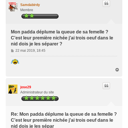
Samdabirdy
Membre
Mon padda déplume la queue de sa femelle ?
C'est leur première nichée j'ai trois oeuf dans le
nid dois je les séparer ?
M
22 mai 2019, 18:45
e
s
s
H
a
a
g
u
e
t
jose29
Administrateur du site
Re: Mon padda déplume la queue de sa femelle ?
C'est leur première nichée j'ai trois oeuf dans le
nid dois je les sépar