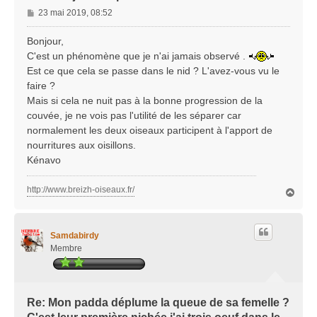
M
23 mai 2019, 08:52
e
s
Bonjour,
s
C'est un phénomène que je n'ai jamais observé .
a
Est ce que cela se passe dans le nid ? L'avez-vous vu le
g
faire ?
e
Mais si cela ne nuit pas à la bonne progression de la
couvée, je ne vois pas l'utilité de les séparer car
normalement les deux oiseaux participent à l'apport de
nourritures aux oisillons.
Kénavo
http://www.breizh-oiseaux.fr/
H
a
u
t
Samdabirdy
Membre
Re: Mon padda déplume la queue de sa femelle ?