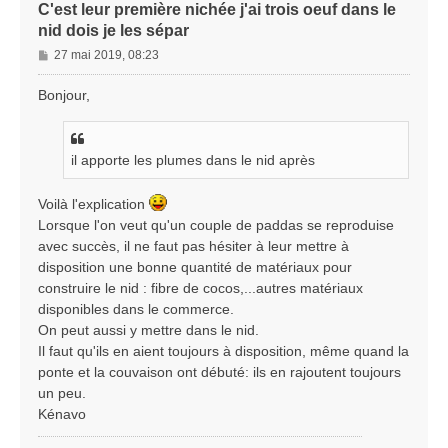
C'est leur première nichée j'ai trois oeuf dans le
nid dois je les sépar
M
27 mai 2019, 08:23
e
s
Bonjour,
s
a
g
il apporte les plumes dans le nid après
e
Voilà l'explication
Lorsque l'on veut qu'un couple de paddas se reproduise
avec succès, il ne faut pas hésiter à leur mettre à
disposition une bonne quantité de matériaux pour
construire le nid : fibre de cocos,...autres matériaux
disponibles dans le commerce.
On peut aussi y mettre dans le nid.
Il faut qu'ils en aient toujours à disposition, même quand la
ponte et la couvaison ont débuté: ils en rajoutent toujours
un peu.
Kénavo