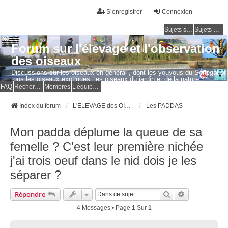
S’enregistrer
Connexion
Sujets sans réponse
Sujets actifs
Forum sur l'élevage et l'observation
des oiseaux
Discussions sur les oiseaux en général , dont les youyous du Sénégal et
tous les oiseaux exotiques, les oiseaux du jardin et de la nature.
Questions, photos, expériences.
FAQ
Rechercher
Membres
L’équipe du forum
Index du forum
L'ELEVAGE des OISEAUX EXOTIQUES
Les PADDAS
Mon padda déplume la queue de sa
femelle ? C'est leur première nichée
j'ai trois oeuf dans le nid dois je les
séparer ?
Rechercher
Recherche Av
Répondre
4 Messages • Page
1
Sur
1