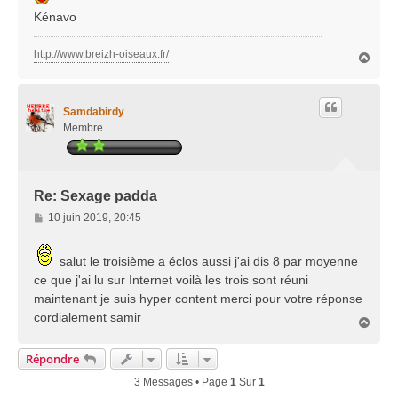
Kénavo
http://www.breizh-oiseaux.fr/
H
a
u
t
Samdabirdy
Membre
Re: Sexage padda
M
10 juin 2019, 20:45
e
s
salut le troisième a éclos aussi j'ai dis 8 par moyenne
s
ce que j'ai lu sur Internet voilà les trois sont réuni
a
g
maintenant je suis hyper content merci pour votre réponse
e
cordialement samir
H
a
u
Répondre
t
3 Messages • Page
1
Sur
1