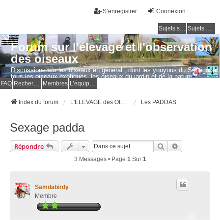
S’enregistrer
Connexion
Sujets sans réponse
Sujets actifs
Forum sur l'élevage et l'observation
des oiseaux
Discussions sur les oiseaux en général , dont les youyous du Sénégal et
tous les oiseaux exotiques, les oiseaux du jardin et de la nature.
Questions, photos, expériences.
FAQ
Rechercher
Membres
L’équipe du forum
Index du forum
L'ELEVAGE des OISEAUX EXOTIQUES
Les PADDAS
Sexage padda
Rechercher
Recherche Av
Répondre
3 Messages • Page
1
Sur
1
Samdabirdy
Membre