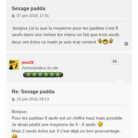
Sexage padda
M
07 juin 2019, 17:31
e
s
:bonjour j'ai lu que la moyenne pour les paddas c'est 8
s
oeufs dans une nichee les miens on fait que trois oeufs
a
deux ont éclos ce matin je suis trop content
g
H
a
e
u
t
jose29
Administrateur du site
Re: Sexage padda
M
10 juin 2019, 09:13
e
s
Bonjour,
s
Pour les paddas 8 œufs est un chiffre haut mais possible.
a
Je dirais plutôt une moyenne de 5 - 6 œufs.
g
Mais 2 oeufs éclos sur 3 c'est déjà un bon pourcentage .
e