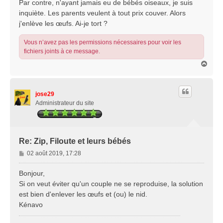
Par contre, n'ayant jamais eu de bébés oiseaux, je suis
inquiète. Les parents veulent à tout prix couver. Alors
j'enlève les œufs. Ai-je tort ?
Vous n’avez pas les permissions nécessaires pour voir les
fichiers joints à ce message.
H
a
u
t
jose29
Administrateur du site
Re: Zip, Filoute et leurs bébés
M
02 août 2019, 17:28
e
s
Bonjour,
s
Si on veut éviter qu'un couple ne se reproduise, la solution
a
est bien d'enlever les œufs et (ou) le nid.
g
Kénavo
e