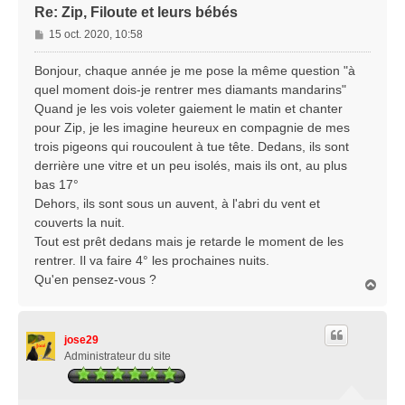
Re: Zip, Filoute et leurs bébés
M
15 oct. 2020, 10:58
e
s
Bonjour, chaque année je me pose la même question "à
s
quel moment dois-je rentrer mes diamants mandarins"
a
Quand je les vois voleter gaiement le matin et chanter
g
pour Zip, je les imagine heureux en compagnie de mes
e
trois pigeons qui roucoulent à tue tête. Dedans, ils sont
derrière une vitre et un peu isolés, mais ils ont, au plus
bas 17°
Dehors, ils sont sous un auvent, à l'abri du vent et
couverts la nuit.
Tout est prêt dedans mais je retarde le moment de les
rentrer. Il va faire 4° les prochaines nuits.
Qu'en pensez-vous ?
H
a
u
t
jose29
Administrateur du site