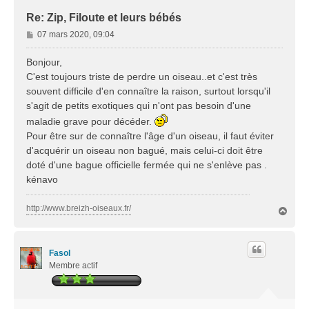
Re: Zip, Filoute et leurs bébés
M
07 mars 2020, 09:04
e
s
Bonjour,
s
C'est toujours triste de perdre un oiseau..et c'est très
a
souvent difficile d'en connaître la raison, surtout lorsqu'il
g
s'agit de petits exotiques qui n'ont pas besoin d'une
e
maladie grave pour décéder.
Pour être sur de connaître l'âge d'un oiseau, il faut éviter
d'acquérir un oiseau non bagué, mais celui-ci doit être
doté d'une bague officielle fermée qui ne s'enlève pas .
kénavo
http://www.breizh-oiseaux.fr/
H
a
u
t
Fasol
Membre actif