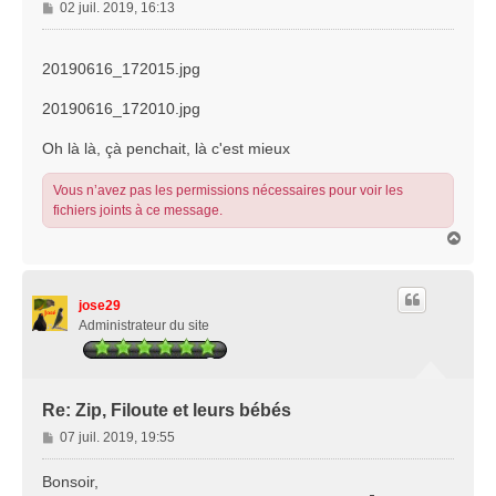
M
02 juil. 2019, 16:13
e
s
s
20190616_172015.jpg
a
g
20190616_172010.jpg
e
Oh là là, çà penchait, là c'est mieux
Vous n’avez pas les permissions nécessaires pour voir les
fichiers joints à ce message.
H
a
u
t
jose29
Administrateur du site
Re: Zip, Filoute et leurs bébés
M
07 juil. 2019, 19:55
e
s
Bonsoir,
s