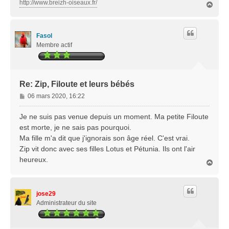
http://www.breizh-oiseaux.fr/
H
a
u
t
Fasol
Membre actif
Re: Zip, Filoute et leurs bébés
M
06 mars 2020, 16:22
e
s
Je ne suis pas venue depuis un moment. Ma petite Filoute
s
est morte, je ne sais pas pourquoi.
a
Ma fille m'a dit que j'ignorais son âge réel. C'est vrai.
g
Zip vit donc avec ses filles Lotus et Pétunia. Ils ont l'air
e
heureux.
H
a
u
t
jose29
Administrateur du site