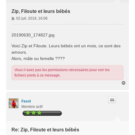
Zip, Filoute et leurs bébés
M
02 juil. 2019, 16:06
e
s
s
20190630_174827.jpg
a
g
Voici Zip et Filoute. Leurs bébés ont un mois, ce sont des
e
amours.
Alors, mâle ou femelle ????
Vous n’avez pas les permissions nécessaires pour voir les
fichiers joints à ce message.
H
a
u
t
Fasol
Membre actif
Re: Zip, Filoute et leurs bébés