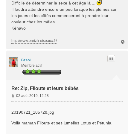
Difficile de déterminer le sexe à cet âge là ...
a
Il faudra attendre encore un peu lorsque les plûmes sur
g
les joues et les côtés commenceront à prendre leur
e
couleur chez les mâles....
Kénavo
http://www.breizh-oiseaux.fr/
H
a
u
t
Fasol
Membre actif
Re: Zip, Filoute et leurs bébés
M
02 août 2019, 12:28
e
s
s
20190721_185728.jpg
a
g
Voilà maman Filoute et ses jumelles Lotus et Pétunia.
e