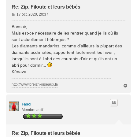
Re: Zip, Filoute et leurs bébés
M
17 oct. 2020, 20:37
e
s
Bonsoir,
s
Mais est-ce nécessaire de les rentrer quand je lis où ils
a
sont actuellement hébergés ?
g
Les diamants mandarins, comme d'ailleurs la plupart des
e
diamants acclimatés, supportent facilement les hiver ,
lorsqu'ils sont à l'abri des courants d'air et qu'ils ont un
abri pour dormir...
Kénavo
http://www.breizh-oiseaux.fr/
H
a
u
t
Fasol
Membre actif
Re: Zip, Filoute et leurs bébés