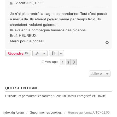
M
12 août 2021, 11:35
e
s
Je n'ai plus rentré la cage des mandarins. Tout s'est passé
s
à merveille. Ils étaient joyeux même par temps froid, ils
a
chantaient, volaient gaiement.
g
Ils avaient la compagnie bavarde des pigeons.
e
Bref, HEUREUX.
Merci pour le conseil.
H
a
u
Répondre
t
1
2
Suivante
17 Messages
Aller À
QUI EST EN LIGNE
Utilisateurs parcourant ce forum : Aucun utilisateur enregistré et 0 invité
Index du forum
Supprimer les cookies
Heures au format
UTC+02:00