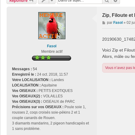
Rechercher
Recherch
Répondre
Zip, Filoute et
M
par
Fasol
»
02 ju
e
s
s
20190630_17482
a
Fasol
g
Voici Zip et Filo
Membre actif
e
Alors, mâle ou f
Vous n’avez pas le
Messages :
54
Enregistré le :
24 oct. 2018, 11:57
Votre LOCALISATION :
Landes
LOCALISATION :
Aquitaine
Vos OISEAUX :
PETITS EXOTIQUES
Vos OISEAUX(2) :
VOLAILLES
Vos OISEAUX(3) :
OISEAUX de PARC
Précisions sur vos OISEAUX :
Poule soie 1,
rousses 2, coqs croisés soie-pékins 2 et 1
couple canards de Rouen.
3 diamants mandarins, 2 pigeon handicapés et
1 sans problème.