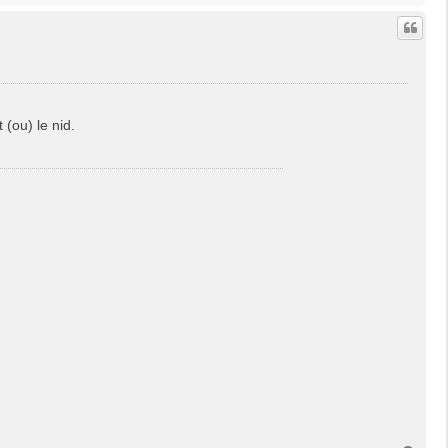
u
t
 (ou) le nid.