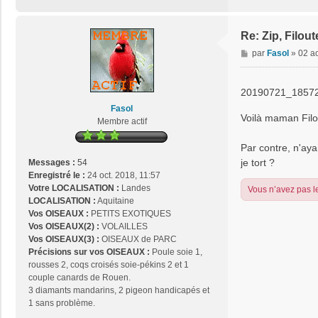
t
a
c
Re: Zip, Filout
t
M
par
Fasol
»
02 a
e
e
r
s
j
s
20190721_18572
o
a
Fasol
s
g
Voilà maman Filou
Membre actif
e
e
2
Par contre, n'aya
9
je tort ?
Messages :
54
Enregistré le :
24 oct. 2018, 11:57
Votre LOCALISATION :
Landes
Vous n’avez pas le
LOCALISATION :
Aquitaine
Vos OISEAUX :
PETITS EXOTIQUES
Vos OISEAUX(2) :
VOLAILLES
Vos OISEAUX(3) :
OISEAUX de PARC
Précisions sur vos OISEAUX :
Poule soie 1,
rousses 2, coqs croisés soie-pékins 2 et 1
couple canards de Rouen.
3 diamants mandarins, 2 pigeon handicapés et
1 sans problème.