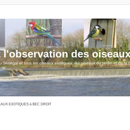
t l'observation des oiseau
u Sénégal et tous les oiseaux exotiques, les oiseaux du jardin et de la
SEAUX EXOTIQUES à BEC DROIT