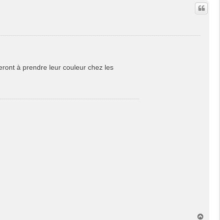
u
t
eront à prendre leur couleur chez les
H