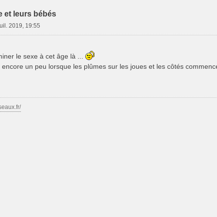
e et leurs bébés
uil. 2019, 19:55
miner le sexe à cet âge là ...
e encore un peu lorsque les plûmes sur les joues et les côtés commenc
seaux.fr/