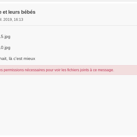
e et leurs bébés
il. 2019, 16:13
5.jpg
0.jpg
ait, là c'est mieux
s permissions nécessaires pour voir les fichiers joints à ce message.