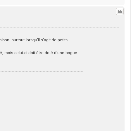
a
u
t
ison, surtout lorsqu'il s'agit de petits
é, mais celui-ci doit être doté d'une bague