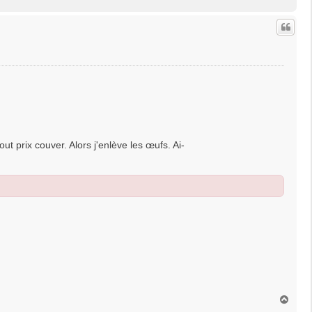
a
u
t
ut prix couver. Alors j'enlève les œufs. Ai-
H
a