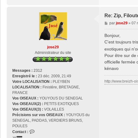
Re: Zip, Filout
M
par
jose29
»
07 
e
s
Bonjour,
s
C'est toujours tri
a
jose29
exotiques qui n'
g
Administrateur du site
Pour être sur de 
e
officielle fermée 
kénavo
Messages :
2312
Enregistré le :
23 déc. 2009, 21:49
http://www.breizh-oi
Votre LOCALISATION :
PLEYBEN
LOCALISATION :
Finistère, BRETAGNE,
FRANCE
Vos OISEAUX :
YOUYOUS DU SENEGAL
Vos OISEAUX(2) :
PETITS EXOTIQUES
Vos OISEAUX(3) :
VOLAILLES
Précisions sur vos OISEAUX :
YOUYOUS du
SENEGAL, PADDAS, VERDIERS BRUNS,
POULES
C
Contact :
o