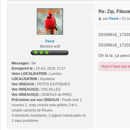
Re: Zip, Filout
M
par
Fasol
»
02 ju
e
s
s
20190616_17201
a
Fasol
g
20190616_17201
Membre actif
e
Oh là là, çà pench
Messages :
54
Vous n’avez pas le
Enregistré le :
24 oct. 2018, 11:57
Votre LOCALISATION :
Landes
LOCALISATION :
Aquitaine
Vos OISEAUX :
PETITS EXOTIQUES
Vos OISEAUX(2) :
VOLAILLES
Vos OISEAUX(3) :
OISEAUX de PARC
Précisions sur vos OISEAUX :
Poule soie 1,
rousses 2, coqs croisés soie-pékins 2 et 1
couple canards de Rouen.
3 diamants mandarins, 2 pigeon handicapés et
1 sans problème.