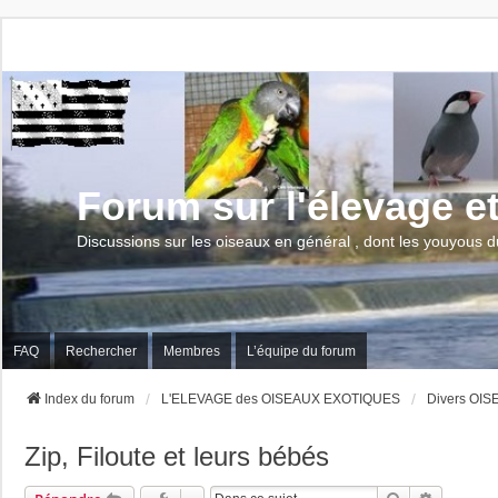
Forum sur l'élevage e
Discussions sur les oiseaux en général , dont les youyous d
FAQ
Rechercher
Membres
L’équipe du forum
Index du forum
L'ELEVAGE des OISEAUX EXOTIQUES
Divers OI
Zip, Filoute et leurs bébés