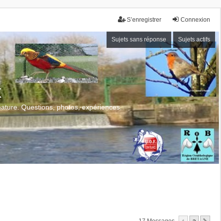
S’enregistrer
Connexion
Sujets sans réponse
Sujets actifs
x
 nature. Questions, photos, expériences.