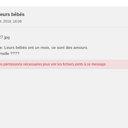
e Avancée
 leurs bébés
il. 2019, 16:06
7.jpg
ute. Leurs bébés ont un mois, ce sont des amours.
emelle ????
s permissions nécessaires pour voir les fichiers joints à ce message.