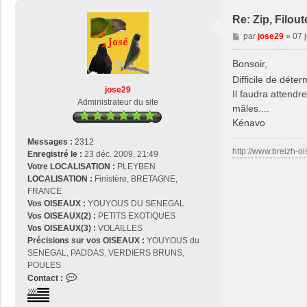
Re: Zip, Filout
M
par
jose29
»
07 j
e
s
Bonsoir,
s
Difficile de déter
a
jose29
Il faudra attendr
g
Administrateur du site
mâles....
e
Kénavo
Messages :
2312
http://www.breizh-oi
Enregistré le :
23 déc. 2009, 21:49
Votre LOCALISATION :
PLEYBEN
LOCALISATION :
Finistère, BRETAGNE,
FRANCE
Vos OISEAUX :
YOUYOUS DU SENEGAL
Vos OISEAUX(2) :
PETITS EXOTIQUES
Vos OISEAUX(3) :
VOLAILLES
Précisions sur vos OISEAUX :
YOUYOUS du
SENEGAL, PADDAS, VERDIERS BRUNS,
POULES
C
Contact :
o
n