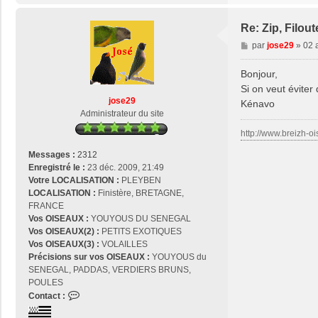
Re: Zip, Filout
M
par
jose29
»
02 
e
s
Bonjour,
s
Si on veut éviter
a
jose29
Kénavo
g
Administrateur du site
e
http://www.breizh-oi
Messages :
2312
Enregistré le :
23 déc. 2009, 21:49
Votre LOCALISATION :
PLEYBEN
LOCALISATION :
Finistère, BRETAGNE,
FRANCE
Vos OISEAUX :
YOUYOUS DU SENEGAL
Vos OISEAUX(2) :
PETITS EXOTIQUES
Vos OISEAUX(3) :
VOLAILLES
Précisions sur vos OISEAUX :
YOUYOUS du
SENEGAL, PADDAS, VERDIERS BRUNS,
POULES
C
Contact :
o