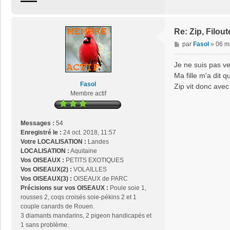
n
t
a
c
Re: Zip, Filout
t
M
par
Fasol
»
06 m
e
e
r
s
Je ne suis pas v
j
s
Ma fille m'a dit q
o
a
Fasol
s
Zip vit donc avec 
g
Membre actif
e
e
2
9
Messages :
54
Enregistré le :
24 oct. 2018, 11:57
Votre LOCALISATION :
Landes
LOCALISATION :
Aquitaine
Vos OISEAUX :
PETITS EXOTIQUES
Vos OISEAUX(2) :
VOLAILLES
Vos OISEAUX(3) :
OISEAUX de PARC
Précisions sur vos OISEAUX :
Poule soie 1,
rousses 2, coqs croisés soie-pékins 2 et 1
couple canards de Rouen.
3 diamants mandarins, 2 pigeon handicapés et
1 sans problème.