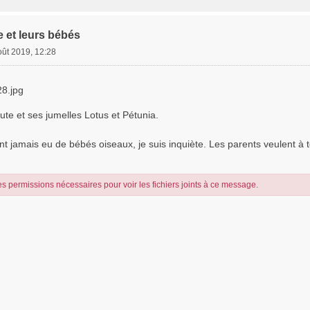
e et leurs bébés
oût 2019, 12:28
8.jpg
te et ses jumelles Lotus et Pétunia.
nt jamais eu de bébés oiseaux, je suis inquiète. Les parents veulent à to
s permissions nécessaires pour voir les fichiers joints à ce message.