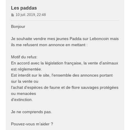
Les paddas
M
10 juil. 2019, 22:48
e
s
Bonjour
s
a
Je souhaite vendre mes jeunes Padda sur Leboncoin mais
g
ils me refusent mon annonce en mettant :
e
Motif du refus:
En accord avec la législation française, la vente d'animaux
est réglementée.
Est interdit sur le site, l'ensemble des annonces portant
sur la vente ou
l'achat d'espèces de faune et de flore sauvages protégées
ou menacées
d'extinction.
Je ne comprends pas.
Pouvez-vous m’aider ?