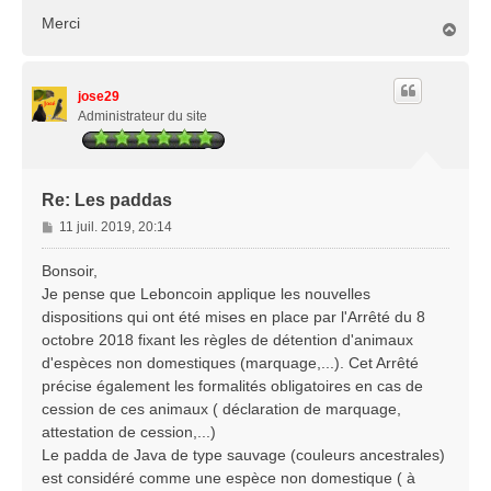
Merci
H
a
u
t
jose29
Administrateur du site
Re: Les paddas
M
11 juil. 2019, 20:14
e
s
Bonsoir,
s
Je pense que Leboncoin applique les nouvelles
a
dispositions qui ont été mises en place par l'Arrêté du 8
g
octobre 2018 fixant les règles de détention d'animaux
e
d'espèces non domestiques (marquage,...). Cet Arrêté
précise également les formalités obligatoires en cas de
cession de ces animaux ( déclaration de marquage,
attestation de cession,...)
Le padda de Java de type sauvage (couleurs ancestrales)
est considéré comme une espèce non domestique ( à