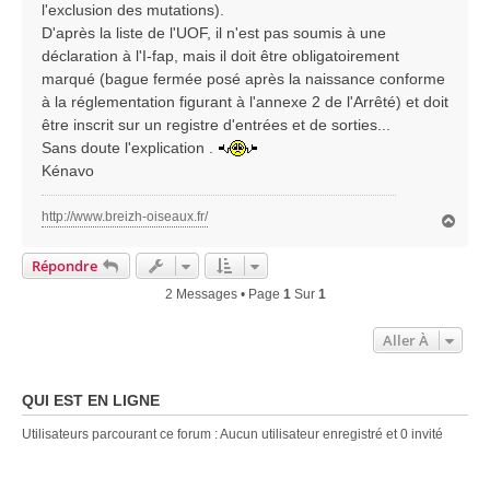
l'exclusion des mutations).
D'après la liste de l'UOF, il n'est pas soumis à une
déclaration à l'I-fap, mais il doit être obligatoirement
marqué (bague fermée posé après la naissance conforme
à la réglementation figurant à l'annexe 2 de l'Arrêté) et doit
être inscrit sur un registre d'entrées et de sorties...
Sans doute l'explication .
Kénavo
http://www.breizh-oiseaux.fr/
H
a
u
Répondre
t
2 Messages • Page
1
Sur
1
Aller À
QUI EST EN LIGNE
Utilisateurs parcourant ce forum : Aucun utilisateur enregistré et 0 invité