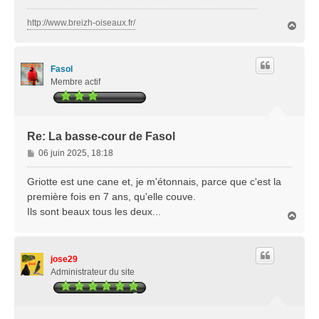
http://www.breizh-oiseaux.fr/
H
a
u
t
Fasol
Membre actif
Re: La basse-cour de Fasol
M
06 juin 2025, 18:18
e
s
Griotte est une cane et, je m'étonnais, parce que c'est la
s
première fois en 7 ans, qu'elle couve.
a
Ils sont beaux tous les deux...
H
g
a
e
u
t
jose29
Administrateur du site