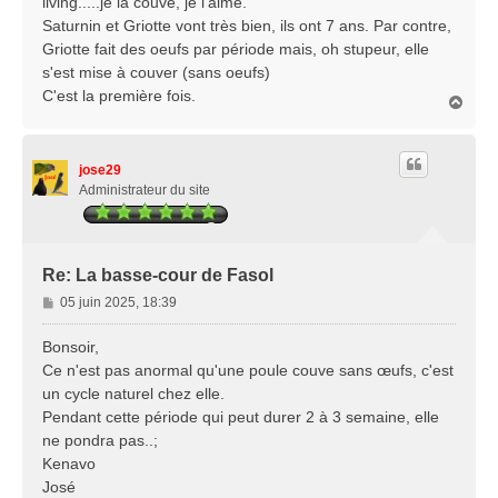
living.....je la couve, je l'aime.
Saturnin et Griotte vont très bien, ils ont 7 ans. Par contre,
Griotte fait des oeufs par période mais, oh stupeur, elle
s'est mise à couver (sans oeufs)
C'est la première fois.
H
a
u
t
jose29
Administrateur du site
Re: La basse-cour de Fasol
M
05 juin 2025, 18:39
e
s
Bonsoir,
s
Ce n'est pas anormal qu'une poule couve sans œufs, c'est
a
un cycle naturel chez elle.
g
Pendant cette période qui peut durer 2 à 3 semaine, elle
e
ne pondra pas..;
Kenavo
José