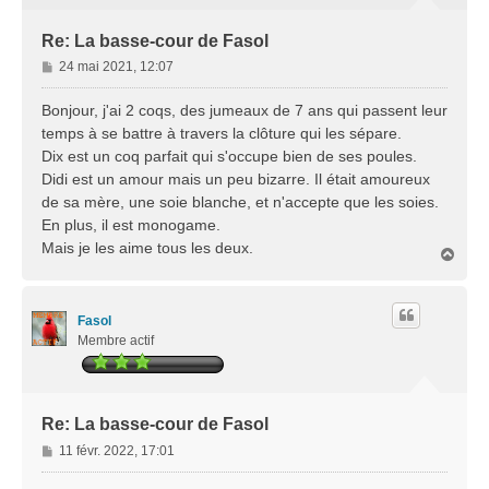
Re: La basse-cour de Fasol
M
24 mai 2021, 12:07
e
s
Bonjour, j'ai 2 coqs, des jumeaux de 7 ans qui passent leur
s
temps à se battre à travers la clôture qui les sépare.
a
Dix est un coq parfait qui s'occupe bien de ses poules.
g
Didi est un amour mais un peu bizarre. Il était amoureux
e
de sa mère, une soie blanche, et n'accepte que les soies.
En plus, il est monogame.
Mais je les aime tous les deux.
H
a
u
t
Fasol
Membre actif
Re: La basse-cour de Fasol
M
11 févr. 2022, 17:01
e