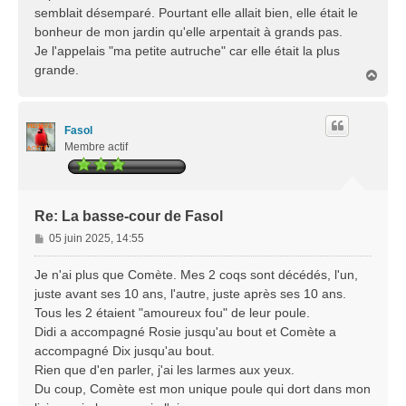
a
semblait désemparé. Pourtant elle allait bien, elle était le
g
bonheur de mon jardin qu'elle arpentait à grands pas.
e
Je l'appelais "ma petite autruche" car elle était la plus
grande.
H
a
u
t
Fasol
Membre actif
Re: La basse-cour de Fasol
M
05 juin 2025, 14:55
e
s
Je n'ai plus que Comète. Mes 2 coqs sont décédés, l'un,
s
juste avant ses 10 ans, l'autre, juste après ses 10 ans.
a
Tous les 2 étaient "amoureux fou" de leur poule.
g
Didi a accompagné Rosie jusqu'au bout et Comète a
e
accompagné Dix jusqu'au bout.
Rien que d'en parler, j'ai les larmes aux yeux.
Du coup, Comète est mon unique poule qui dort dans mon