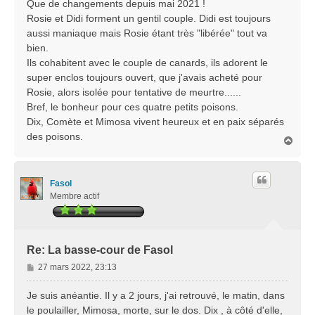
s
Que de changements depuis mai 2021 !
s
Rosie et Didi forment un gentil couple. Didi est toujours
a
aussi maniaque mais Rosie étant très "libérée" tout va
g
bien.
e
Ils cohabitent avec le couple de canards, ils adorent le
super enclos toujours ouvert, que j'avais acheté pour
Rosie, alors isolée pour tentative de meurtre......
Bref, le bonheur pour ces quatre petits poisons.
Dix, Comète et Mimosa vivent heureux et en paix séparés
des poisons.
H
a
u
t
Fasol
Membre actif
Re: La basse-cour de Fasol
M
27 mars 2022, 23:13
e
s
Je suis anéantie. Il y a 2 jours, j'ai retrouvé, le matin, dans
s
le poulailler, Mimosa, morte, sur le dos. Dix , à côté d'elle,