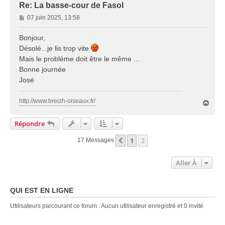
Re: La basse-cour de Fasol
M
07 juin 2025, 13:58
e
s
Bonjour,
s
Désolé...je lis trop vite
a
Mais le problème doit être le même ...
g
Bonne journée
e
José
http://www.breizh-oiseaux.fr/
H
a
u
Répondre
t
1
2
Précédente
17 Messages
Aller À
QUI EST EN LIGNE
Utilisateurs parcourant ce forum : Aucun utilisateur enregistré et 0 invité