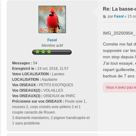
Re: La basse-
M
par
Fasol
»
15 oc
e
s
s
IMG_20200904_1
a
Fasol
g
Comète me fait da
Membre actif
e
supposée car les 
non stop depuis l
J'ai tout essayé, 
Messages :
54
Enregistré le :
24 oct. 2018, 11:57
repart guillerett
Votre LOCALISATION :
Landes
barbue de 7 ans 
LOCALISATION :
Aquitaine
Vos OISEAUX :
PETITS EXOTIQUES
Vous n’avez pas le
Vos OISEAUX(2) :
VOLAILLES
Vos OISEAUX(3) :
OISEAUX de PARC
Précisions sur vos OISEAUX :
Poule soie 1,
rousses 2, coqs croisés soie-pékins 2 et 1
couple canards de Rouen.
3 diamants mandarins, 2 pigeon handicapés et
1 sans problème.