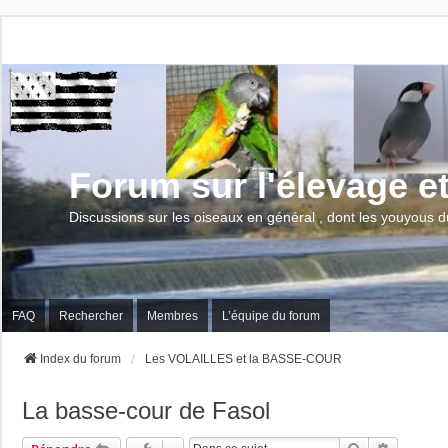
Forum sur l'élevage e
Discussions sur les oiseaux en général , dont les youyous d
FAQ
Rechercher
Membres
L’équipe du forum
Index du forum
Les VOLAILLES et la BASSE-COUR
La basse-cour de Fasol