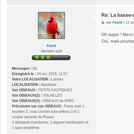
t
a
c
Re: La basse-
t
M
par
Fasol
»
11 ju
e
e
r
s
Oh super ! Merci
j
s
Oui, mais pourtan
o
a
Fasol
s
g
Membre actif
e
e
2
9
Messages :
54
Enregistré le :
24 oct. 2018, 11:57
Votre LOCALISATION :
Landes
LOCALISATION :
Aquitaine
Vos OISEAUX :
PETITS EXOTIQUES
Vos OISEAUX(2) :
VOLAILLES
Vos OISEAUX(3) :
OISEAUX de PARC
Précisions sur vos OISEAUX :
Poule soie 1,
rousses 2, coqs croisés soie-pékins 2 et 1
couple canards de Rouen.
3 diamants mandarins, 2 pigeon handicapés et
1 sans problème.