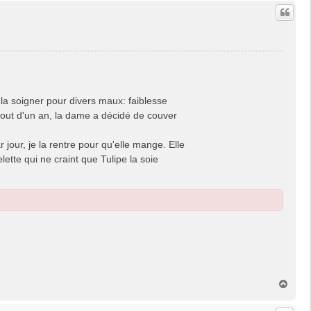
u
t
 la soigner pour divers maux: faiblesse
 bout d'un an, la dame a décidé de couver
r jour, je la rentre pour qu'elle mange. Elle
ette qui ne craint que Tulipe la soie
H
a
u