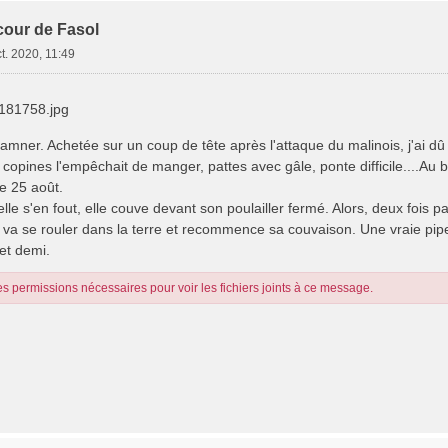
cour de Fasol
t. 2020, 11:49
81758.jpg
mner. Achetée sur un coup de tête après l'attaque du malinois, j'ai dû
copines l'empêchait de manger, pattes avec gâle, ponte difficile....Au
e 25 août.
elle s'en fout, elle couve devant son poulailler fermé. Alors, deux fois pa
e, va se rouler dans la terre et recommence sa couvaison. Une vraie pipel
et demi.
s permissions nécessaires pour voir les fichiers joints à ce message.