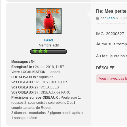
Re: Mes petit
M
par
Fasol
»
11 ju
e
s
s
IMG_20200327_1
a
Fasol
g
Je me suis trompé
Membre actif
e
Au fait, je crain
Messages :
54
Enregistré le :
24 oct. 2018, 11:57
DÉSOLÉE
Votre LOCALISATION :
Landes
LOCALISATION :
Aquitaine
Vous n’avez pas le
Vos OISEAUX :
PETITS EXOTIQUES
Vos OISEAUX(2) :
VOLAILLES
Vos OISEAUX(3) :
OISEAUX de PARC
Précisions sur vos OISEAUX :
Poule soie 1,
rousses 2, coqs croisés soie-pékins 2 et 1
couple canards de Rouen.
3 diamants mandarins, 2 pigeon handicapés et
1 sans problème.