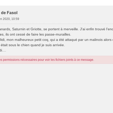
e Avancée
 de Fasol
in 2020, 10:59
ards, Saturnin et Griotte, se portent à merveille. J'ai enfin trouvé l'e
es, ils ont cessé de faire les passe-murailles.
Didi, mon malheureux petit coq, qui a été attaqué par un malinois alors 
l était sous le chien quand je suis arrivée.
i....
s permissions nécessaires pour voir les fichiers joints à ce message.