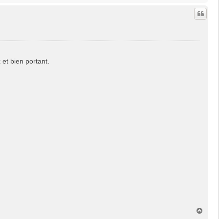
u
t
 et bien portant.
H
a