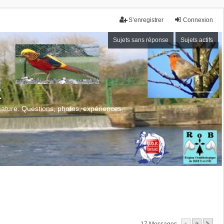
S’enregistrer
Connexion
Sujets sans réponse
Sujets actifs
x
 nature. Questions, photos, expériences.