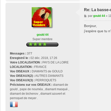
Re: La basse-
M
par
gould 44
»
11
e
s
Bonjour,
s
j'espère que tu n
a
gould 44
g
Super membre
e
Messages :
377
Enregistré le :
02 déc. 2018, 17:26
Votre LOCALISATION :
PAYS DE LA LOIRE
LOCALISATION :
FRANCE
Vos OISEAUX :
DIAMANTS de GOULD
Vos OISEAUX(2) :
AUTRES DIAMANTS
Vos OISEAUX(3) :
PERROQUETS
Précisions sur vos OISEAUX :
diamant de
gould , pape de nouméa , diamant masqué ,
diamant de bichenov , diamant azuvert et
perroquet de meyer .