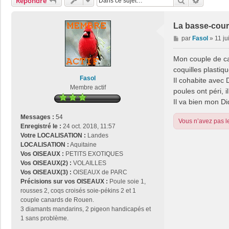
Rechercher
Recherch
Répondre
La basse-cour
M
par
Fasol
»
11 ju
e
s
Mon couple de can
s
coquilles plastiqu
a
Fasol
Il cohabite avec 
g
Membre actif
poules ont péri, i
e
Il va bien mon Did
Messages :
54
Vous n’avez pas le
Enregistré le :
24 oct. 2018, 11:57
Votre LOCALISATION :
Landes
LOCALISATION :
Aquitaine
Vos OISEAUX :
PETITS EXOTIQUES
Vos OISEAUX(2) :
VOLAILLES
Vos OISEAUX(3) :
OISEAUX de PARC
Précisions sur vos OISEAUX :
Poule soie 1,
rousses 2, coqs croisés soie-pékins 2 et 1
couple canards de Rouen.
3 diamants mandarins, 2 pigeon handicapés et
1 sans problème.