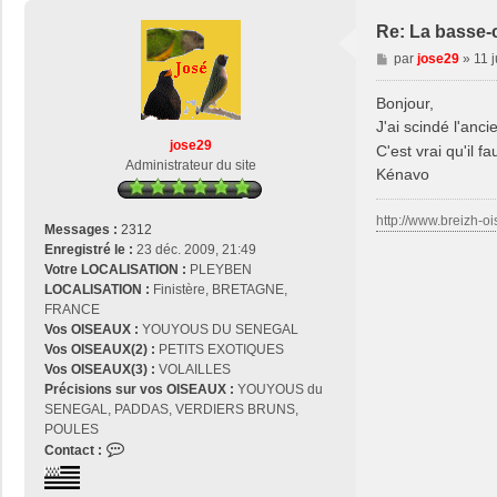
Re: La basse-
M
par
jose29
»
11 
e
s
Bonjour,
s
J'ai scindé l'anci
a
jose29
C'est vrai qu'il f
g
Administrateur du site
Kénavo
e
http://www.breizh-oi
Messages :
2312
Enregistré le :
23 déc. 2009, 21:49
Votre LOCALISATION :
PLEYBEN
LOCALISATION :
Finistère, BRETAGNE,
FRANCE
Vos OISEAUX :
YOUYOUS DU SENEGAL
Vos OISEAUX(2) :
PETITS EXOTIQUES
Vos OISEAUX(3) :
VOLAILLES
Précisions sur vos OISEAUX :
YOUYOUS du
SENEGAL, PADDAS, VERDIERS BRUNS,
POULES
C
Contact :
o
n