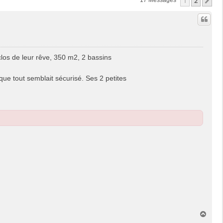
1
2
Su
17 Messages
nclos de leur rêve, 350 m2, 2 bassins
que tout semblait sécurisé. Ses 2 petites
H
a