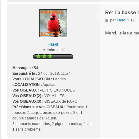
Re: La basse-
M
par
Fasol
»
12 ju
e
s
Merci, je les ai
s
a
Fasol
g
Membre actif
e
Messages :
54
Enregistré le :
24 oct. 2018, 11:57
Votre LOCALISATION :
Landes
LOCALISATION :
Aquitaine
Vos OISEAUX :
PETITS EXOTIQUES
Vos OISEAUX(2) :
VOLAILLES
Vos OISEAUX(3) :
OISEAUX de PARC
Précisions sur vos OISEAUX :
Poule soie 1,
rousses 2, coqs croisés soie-pékins 2 et 1
couple canards de Rouen.
3 diamants mandarins, 2 pigeon handicapés et
1 sans problème.