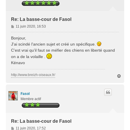
Re: La basse-cour de Fasol
M
11 juin 2020, 16:53
e
s
Bonjour,
s
J'ai scindé l'ancien sujet et créé un spécifique.
a
C'est vrai qu'il faut se méfier des chiens en liberté quand
g
on a de la volaille .
e
Kénavo
http://www.breizh-oiseaux.fr/
H
a
u
t
Fasol
Membre actif
Re: La basse-cour de Fasol
M
11 juin 2020, 17:52