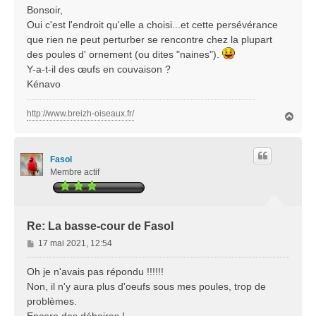
s
Bonsoir,
s
Oui c'est l'endroit qu'elle a choisi...et cette persévérance
a
que rien ne peut perturber se rencontre chez la plupart
g
des poules d' ornement (ou dites "naines").
e
Y-a-t-il des œufs en couvaison ?
Kénavo
http://www.breizh-oiseaux.fr/
H
a
u
t
Fasol
Membre actif
Re: La basse-cour de Fasol
M
17 mai 2021, 12:54
e
s
Oh je n'avais pas répondu !!!!!!
s
Non, il n'y aura plus d'oeufs sous mes poules, trop de
a
problèmes.
g
Encore des déboires !