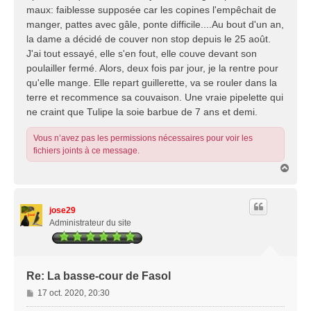
maux: faiblesse supposée car les copines l'empêchait de
manger, pattes avec gâle, ponte difficile....Au bout d'un an,
la dame a décidé de couver non stop depuis le 25 août.
J'ai tout essayé, elle s'en fout, elle couve devant son
poulailler fermé. Alors, deux fois par jour, je la rentre pour
qu'elle mange. Elle repart guillerette, va se rouler dans la
terre et recommence sa couvaison. Une vraie pipelette qui
ne craint que Tulipe la soie barbue de 7 ans et demi.
Vous n’avez pas les permissions nécessaires pour voir les
fichiers joints à ce message.
H
a
u
t
jose29
Administrateur du site
Re: La basse-cour de Fasol
M
17 oct. 2020, 20:30
e