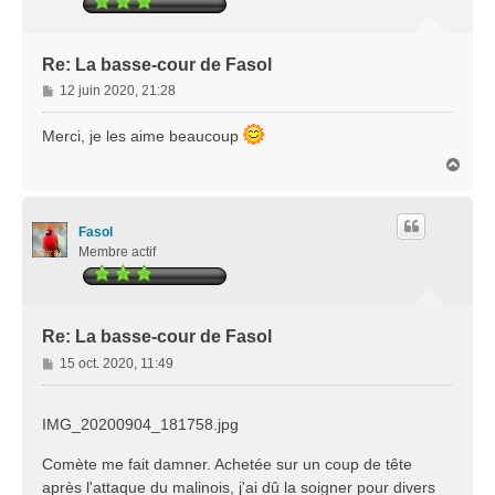
Re: La basse-cour de Fasol
M
12 juin 2020, 21:28
e
s
Merci, je les aime beaucoup
s
H
a
a
g
u
e
t
Fasol
Membre actif
Re: La basse-cour de Fasol
M
15 oct. 2020, 11:49
e
s
s
IMG_20200904_181758.jpg
a
g
Comète me fait damner. Achetée sur un coup de tête
e
après l'attaque du malinois, j'ai dû la soigner pour divers