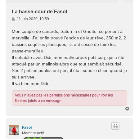
La basse-cour de Fasol
M
11 juin 2020, 10:59
e
s
Mon couple de canards, Saturnin et Griotte, se portent à
s
merveille. J'ai enfin trouvé l'enclos de leur rêve, 350 m2, 2
a
bassins coquilles plastiques, ils ont cessé de faire les
g
passe-murailles.
e
Il cohabite avec Didi, mon malheureux petit coq, qui a été
attaqué par un malinois alors que tout semblait sécurisé.
Ses 2 petites poules ont péri, il était sous le chien quand je
suis arrivée.
Il va bien mon Didi....
Vous n’avez pas les permissions nécessaires pour voir les
fichiers joints à ce message.
H
a
u
t
Fasol
Membre actif