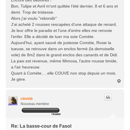
e
Bon, Tulipe et Avril m'ont quittée l'été dernier, 8 et 6 ans et
demi. Trop de tristesse.
Alors j'ai voulu "rebondir"
J'ai acheté 2 rousses rescapées d'une attaque de renard.
Je leur offre le paradis et l'une d'entre elles me renvoie
l'enfer. Elle a décidé de tuer ma soie Comète.
Aujourd'hui, ayant sauvé de justesse Comète, Rosie la
tueuse, se retrouve dans un enclos fermé (la demoiselle
vole) de 8m2 dans le grand enclos des canards et de Didi.
La paix est revenue, même Mimosa, l'autre rousse timide,
a l'air heureuse.
Quant à Comète.....elle COUVE non stop depuis un mois.
Je gère.
H
a
u
t
clovisb
Nouveau membre
Re: La basse-cour de Fasol