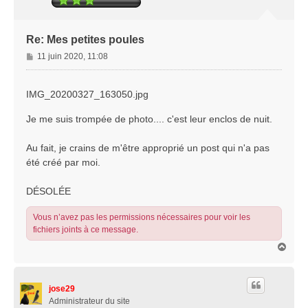
Re: Mes petites poules
M
11 juin 2020, 11:08
e
s
s
IMG_20200327_163050.jpg
a
g
Je me suis trompée de photo.... c'est leur enclos de nuit.
e
Au fait, je crains de m'être approprié un post qui n'a pas
été créé par moi.
DÉSOLÉE
Vous n’avez pas les permissions nécessaires pour voir les
fichiers joints à ce message.
H
a
u
t
jose29
Administrateur du site