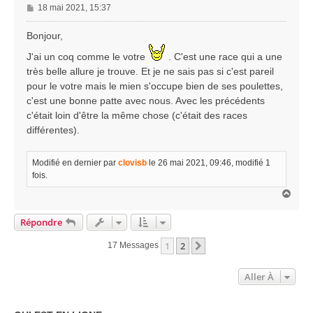
M
18 mai 2021, 15:37
e
s
Bonjour,
s
J'ai un coq comme le votre
. C'est une race qui a une
a
g
très belle allure je trouve. Et je ne sais pas si c'est pareil
e
pour le votre mais le mien s'occupe bien de ses poulettes,
c'est une bonne patte avec nous. Avec les précédents
c'était loin d'être la même chose (c'était des races
différentes).
Modifié en dernier par
clovisb
le 26 mai 2021, 09:46, modifié 1
fois.
H
a
u
Répondre
t
1
2
Suivante
17 Messages
Aller À