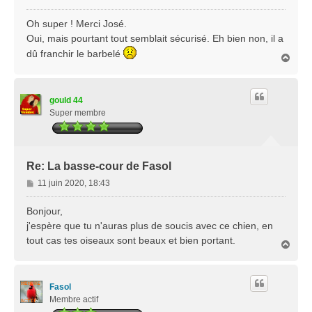
e
s
Oh super ! Merci José.
s
Oui, mais pourtant tout semblait sécurisé. Eh bien non, il a
a
dû franchir le barbelé
H
g
a
e
u
t
gould 44
Super membre
Re: La basse-cour de Fasol
M
11 juin 2020, 18:43
e
s
Bonjour,
s
j'espère que tu n'auras plus de soucis avec ce chien, en
a
tout cas tes oiseaux sont beaux et bien portant.
H
g
a
e
u
t
Fasol
Membre actif