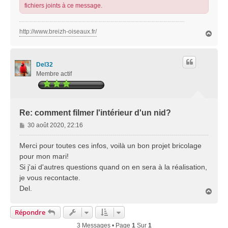
fichiers joints à ce message.
http://www.breizh-oiseaux.fr/
H
a
u
t
Del32
Membre actif
Re: comment filmer l'intérieur d'un nid?
M
30 août 2020, 22:16
e
s
Merci pour toutes ces infos, voilà un bon projet bricolage
s
pour mon mari!
a
Si j'ai d'autres questions quand on en sera à la réalisation,
g
je vous recontacte.
e
Del.
H
a
u
Répondre
t
3 Messages • Page
1
Sur
1