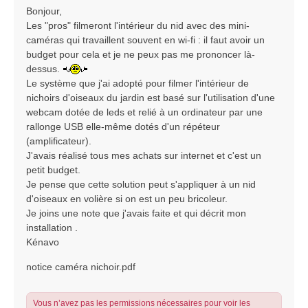
s
Bonjour,
s
Les "pros" filmeront l'intérieur du nid avec des mini-
a
caméras qui travaillent souvent en wi-fi : il faut avoir un
g
budget pour cela et je ne peux pas me prononcer là-
e
dessus.
Le système que j'ai adopté pour filmer l'intérieur de
nichoirs d'oiseaux du jardin est basé sur l'utilisation d'une
webcam dotée de leds et relié à un ordinateur par une
rallonge USB elle-même dotés d'un répéteur
(amplificateur).
J'avais réalisé tous mes achats sur internet et c'est un
petit budget.
Je pense que cette solution peut s'appliquer à un nid
d'oiseaux en volière si on est un peu bricoleur.
Je joins une note que j'avais faite et qui décrit mon
installation .
Kénavo
notice caméra nichoir.pdf
Vous n’avez pas les permissions nécessaires pour voir les