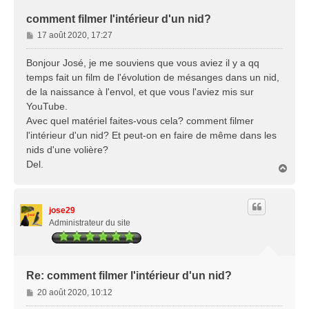
comment filmer l'intérieur d'un nid?
M
17 août 2020, 17:27
e
s
Bonjour José, je me souviens que vous aviez il y a qq
s
temps fait un film de l'évolution de mésanges dans un nid,
a
de la naissance à l'envol, et que vous l'aviez mis sur
g
YouTube.
e
Avec quel matériel faites-vous cela? comment filmer
l'intérieur d'un nid? Et peut-on en faire de même dans les
nids d'une volière?
Del.
H
a
u
t
jose29
Administrateur du site
Re: comment filmer l'intérieur d'un nid?
M
20 août 2020, 10:12
e