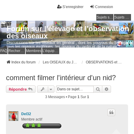
S’enregistrer
Connexion
Sujets sans réponse
Sujets actifs
Forum sur l'élevage et l'observation
des oiseaux
Discussions sur les oiseaux en général , dont les youyous du Sénégal et
tous les oiseaux exotiques, les oiseaux du jardin et de la nature.
Questions, photos, expériences.
FAQ
Rechercher
Membres
L’équipe du forum
Index du forum
Les OISEAUX du JARDIN et de la NATURE
OBSERVATIONS et PHOTOS d'OISEAUX
comment filmer l'intérieur d'un nid?
Rechercher
Recherche Av
Répondre
3 Messages • Page
1
Sur
1
Del32
Membre actif