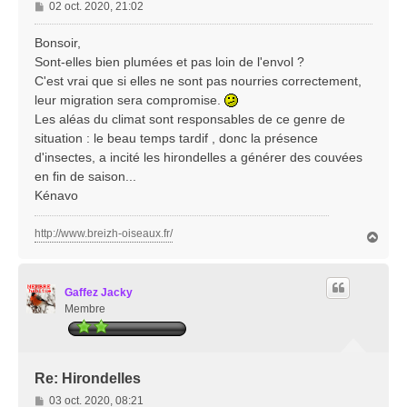
M
02 oct. 2020, 21:02
e
s
Bonsoir,
s
Sont-elles bien plumées et pas loin de l'envol ?
a
C'est vrai que si elles ne sont pas nourries correctement,
g
leur migration sera compromise.
e
Les aléas du climat sont responsables de ce genre de
situation : le beau temps tardif , donc la présence
d'insectes, a incité les hirondelles a générer des couvées
en fin de saison...
Kénavo
http://www.breizh-oiseaux.fr/
H
a
u
t
Gaffez Jacky
Membre
Re: Hirondelles
M
03 oct. 2020, 08:21