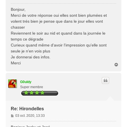
e
s
Bonjour,
s
Merci de votre réponse oui elles sont bien plumées et
a
volent trés bien je pense que dans le jour elles vont
g
chasser
e
Reviennent le soir au nid et quand dans la journée le
temps ce dégrade
Curieux quand même d'avoir l'impression qu'elle sont
seule je n'en vois plus
Je donnerai des infos.
Merci
H
a
u
t
G0uldy
Super membre
Re: Hirondelles
M
03 oct. 2020, 13:33
e
s
Bonjour Jacky et José,