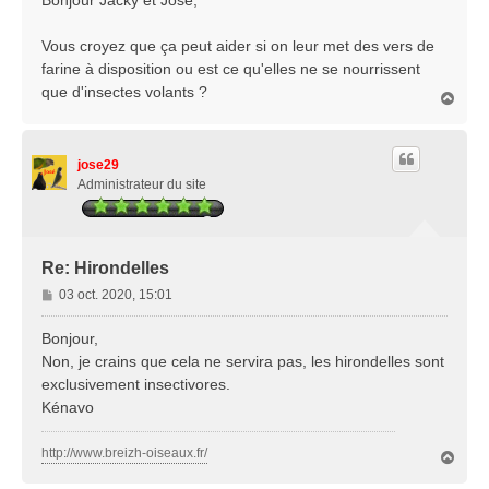
s
a
Vous croyez que ça peut aider si on leur met des vers de
g
farine à disposition ou est ce qu'elles ne se nourrissent
e
que d'insectes volants ?
H
a
u
t
jose29
Administrateur du site
Re: Hirondelles
M
03 oct. 2020, 15:01
e
s
Bonjour,
s
Non, je crains que cela ne servira pas, les hirondelles sont
a
exclusivement insectivores.
g
Kénavo
e
http://www.breizh-oiseaux.fr/
H
a