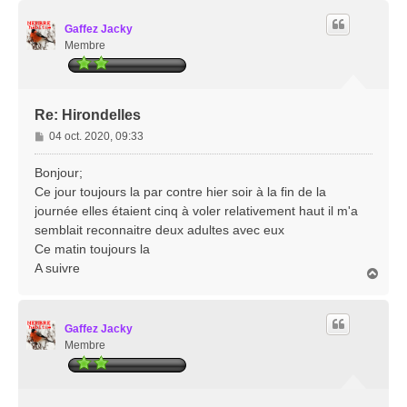
u
t
Gaffez Jacky
Membre
Re: Hirondelles
M
04 oct. 2020, 09:33
e
s
Bonjour;
s
Ce jour toujours la par contre hier soir à la fin de la
a
journée elles étaient cinq à voler relativement haut il m'a
g
semblait reconnaitre deux adultes avec eux
e
Ce matin toujours la
A suivre
H
a
u
t
Gaffez Jacky
Membre