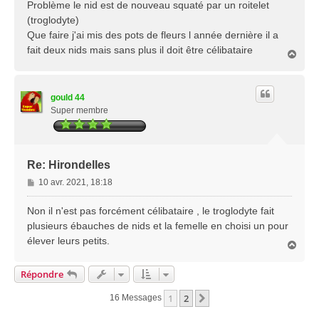
Problème le nid est de nouveau squaté par un roitelet
(troglodyte)
Que faire j'ai mis des pots de fleurs l année dernière il a
fait deux nids mais sans plus il doit être célibataire
H
a
u
t
gould 44
Super membre
Re: Hirondelles
M
10 avr. 2021, 18:18
e
s
Non il n'est pas forcément célibataire , le troglodyte fait
s
plusieurs ébauches de nids et la femelle en choisi un pour
a
élever leurs petits.
H
g
a
e
u
Répondre
t
1
2
Suivante
16 Messages