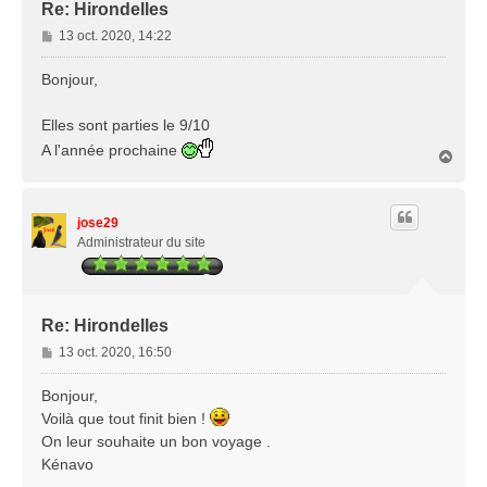
Re: Hirondelles
M
13 oct. 2020, 14:22
e
s
Bonjour,
s
a
Elles sont parties le 9/10
g
A l'année prochaine
e
H
a
u
t
jose29
Administrateur du site
Re: Hirondelles
M
13 oct. 2020, 16:50
e
s
Bonjour,
s
Voilà que tout finit bien !
a
On leur souhaite un bon voyage .
g
Kénavo
e