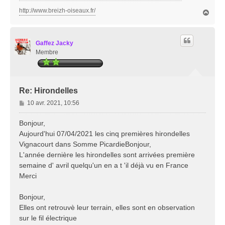
http://www.breizh-oiseaux.fr/
H
a
u
t
Gaffez Jacky
Membre
Re: Hirondelles
M
10 avr. 2021, 10:56
e
s
Bonjour,
s
Aujourd'hui 07/04/2021 les cinq premières hirondelles
a
Vignacourt dans Somme PicardieBonjour,
g
L'année dernière les hirondelles sont arrivées première
e
semaine d' avril quelqu'un en a t 'il déjà vu en France
Merci
Bonjour,
Elles ont retrouvè leur terrain, elles sont en observation
sur le fil électrique