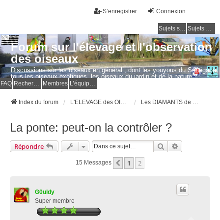
S’enregistrer
Connexion
Sujets sans réponse
Sujets actifs
Forum sur l'élevage et l'observation
des oiseaux
Discussions sur les oiseaux en général , dont les youyous du Sénégal et
tous les oiseaux exotiques, les oiseaux du jardin et de la nature.
Questions, photos, expériences.
FAQ
Rechercher
Membres
L’équipe du forum
Index du forum
L'ELEVAGE des OISEAUX EXOTIQUES
Les DIAMANTS de GOULD
La ponte: peut-on la contrôler ?
Rechercher
Recherche Av
Répondre
1
2
Précédente
15 Messages
G0uldy
Super membre