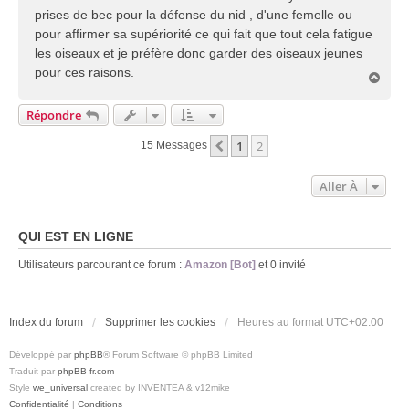
prises de bec pour la défense du nid , d'une femelle ou
pour affirmer sa supériorité ce qui fait que tout cela fatigue
les oiseaux et je préfère donc garder des oiseaux jeunes
pour ces raisons.
H
a
u
Répondre
t
1
2
Précédente
15 Messages
Aller À
QUI EST EN LIGNE
Utilisateurs parcourant ce forum :
Amazon [Bot]
et 0 invité
Index du forum
Supprimer les cookies
Heures au format
UTC+02:00
Développé par
phpBB
® Forum Software © phpBB Limited
Traduit par
phpBB-fr.com
Style
we_universal
created by INVENTEA & v12mike
Confidentialité
|
Conditions