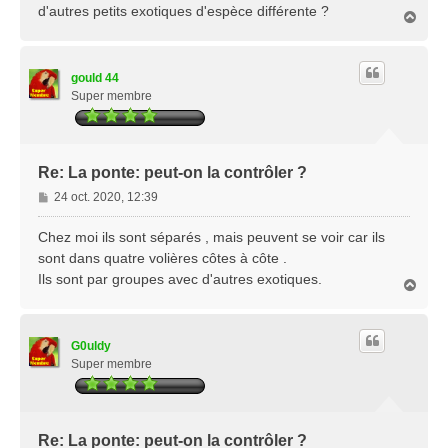
d'autres petits exotiques d'espèce différente ?
H
a
u
t
gould 44
Super membre
Re: La ponte: peut-on la contrôler ?
M
24 oct. 2020, 12:39
e
s
Chez moi ils sont séparés , mais peuvent se voir car ils
s
sont dans quatre volières côtes à côte .
a
Ils sont par groupes avec d'autres exotiques.
H
g
a
e
u
t
G0uldy
Super membre
Re: La ponte: peut-on la contrôler ?