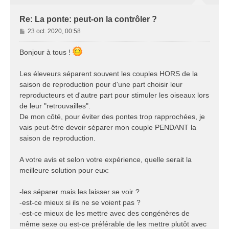
Re: La ponte: peut-on la contrôler ?
M
23 oct. 2020, 00:58
e
s
Bonjour à tous !
s
a
Les éleveurs séparent souvent les couples HORS de la
g
saison de reproduction pour d'une part choisir leur
e
reproducteurs et d'autre part pour stimuler les oiseaux lors
de leur "retrouvailles".
De mon côté, pour éviter des pontes trop rapprochées, je
vais peut-être devoir séparer mon couple PENDANT la
saison de reproduction.
A votre avis et selon votre expérience, quelle serait la
meilleure solution pour eux:
-les séparer mais les laisser se voir ?
-est-ce mieux si ils ne se voient pas ?
-est-ce mieux de les mettre avec des congénères de
même sexe ou est-ce préférable de les mettre plutôt avec