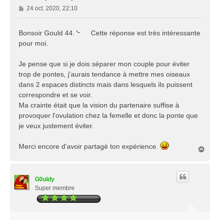
M
24 oct. 2020, 22:10
e
s
Bonsoir Gould 44.
Cette réponse est très intéressante
s
pour moi.
a
g
e
Je pense que si je dois séparer mon couple pour éviter
trop de pontes, j'aurais tendance à mettre mes oiseaux
dans 2 espaces distincts mais dans lesquels ils puissent
correspondre et se voir.
Ma crainte était que la vision du partenaire suffise à
provoquer l'ovulation chez la femelle et donc la ponte que
je veux justement éviter.
Merci encore d'avoir partagé ton expérience.
H
a
u
t
G0uldy
Super membre