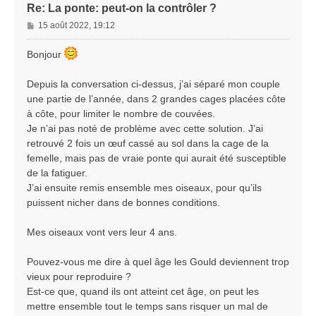
Re: La ponte: peut-on la contrôler ?
M
15 août 2022, 19:12
e
s
Bonjour
s
a
Depuis la conversation ci-dessus, j’ai séparé mon couple
g
une partie de l’année, dans 2 grandes cages placées côte
e
à côte, pour limiter le nombre de couvées.
Je n’ai pas noté de problème avec cette solution. J’ai
retrouvé 2 fois un œuf cassé au sol dans la cage de la
femelle, mais pas de vraie ponte qui aurait été susceptible
de la fatiguer.
J’ai ensuite remis ensemble mes oiseaux, pour qu’ils
puissent nicher dans de bonnes conditions.
Mes oiseaux vont vers leur 4 ans.
Pouvez-vous me dire à quel âge les Gould deviennent trop
vieux pour reproduire ?
Est-ce que, quand ils ont atteint cet âge, on peut les
mettre ensemble tout le temps sans risquer un mal de