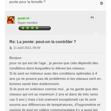
ponte pour la femelle ?
H
a
u
t
gould 44
Super membre
Re: La ponte: peut-on la contrôler ?
M
21 août 2022, 09:49
e
s
Bonjour
s
pour ce qui est de l'age , je pense que cela dépends des
a
conditions dans lesquelles tu élèves tes oiseaux.
g
Si ils sont en intérieur avec des conditions optimales à 4
e
ans ça ne posera pas de problèmes si tes oiseaux sont en
bonnes santé bien évidemment.
Si ils sont en extérieur comme moi , je ne garde que des
oiseaux qui ont au maximum 2 ans et dans de très rares
cas 3 ans ( mais c'est vraiment exceptionel) car ils sont
soumis aux différences de températures, d'hygrométrie et
comme ils sont en volière communautaire il y a aussi les