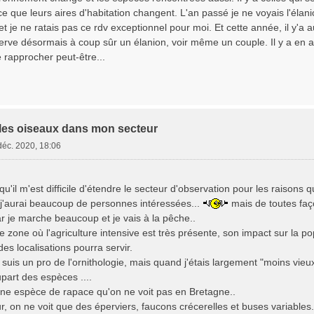
e que leurs aires d'habitation changent. L'an passé je ne voyais l'élani
 je ne ratais pas ce rdv exceptionnel pour moi. Et cette année, il y'a a
erve désormais à coup sûr un élanion, voir même un couple. Il y a en 
e rapprocher peut-être...
les oiseaux dans mon secteur
déc. 2020, 18:06
'il m'est difficile d'étendre le secteur d'observation pour les raisons
i j'aurai beaucoup de personnes intéressées...
mais de toutes faç
r je marche beaucoup et je vais à la pêche..
 zone où l'agriculture intensive est très présente, son impact sur la po
des localisations pourra servir.
suis un pro de l'ornithologie, mais quand j'étais largement "moins vieu
upart des espèces ....
.une espèce de rapace qu'on ne voit pas en Bretagne..
 on ne voit que des éperviers, faucons crécerelles et buses variables.