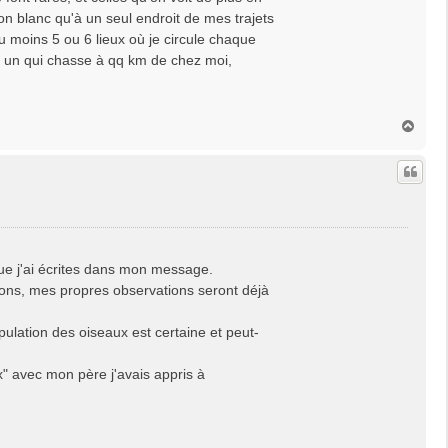
on blanc qu'à un seul endroit de mes trajets
u moins 5 ou 6 lieux où je circule chaque
a un qui chasse à qq km de chez moi,
H
a
u
t
 que j'ai écrites dans mon message.
ons, mes propres observations seront déjà
pulation des oiseaux est certaine et peut-
x" avec mon père j'avais appris à