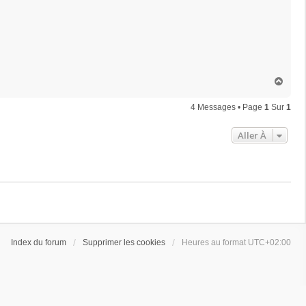
H
a
u
4 Messages • Page
1
Sur
1
t
Aller À
Index du forum
Supprimer les cookies
Heures au format
UTC+02:00