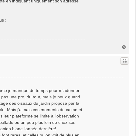
ompte en indiquant uniquement son adresse
us :
H
a
u
t
, parce je manque de temps pour m'adonner
uis pas une pro, du tout, mais je peux quand
tage des oiseaux du jardin proposé par la
ble. Mais j'aimais ces moments de calme et
leur plateforme se limite à l'observation
allade ou un peu plus loin de chez soi.
anion blanc l'année dernière!
font rares, et celles qu'on voit de plus en