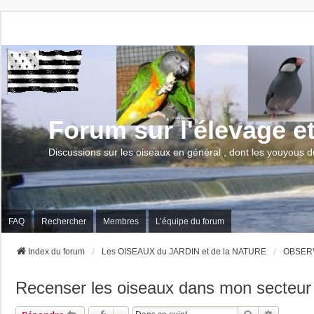
Forum sur l'élevage e
Discussions sur les oiseaux en général , dont les youyous d
FAQ
Rechercher
Membres
L’équipe du forum
Index du forum
Les OISEAUX du JARDIN et de la NATURE
OBSERV
Recenser les oiseaux dans mon secteur