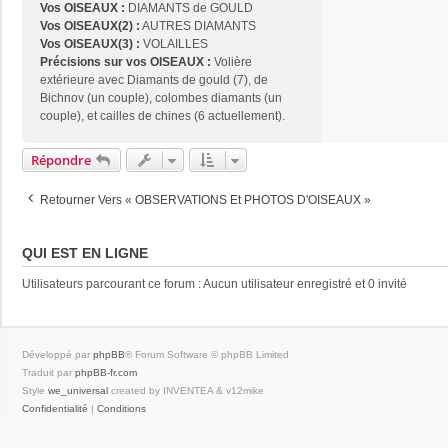
Vos OISEAUX :
DIAMANTS de GOULD
Vos OISEAUX(2) :
AUTRES DIAMANTS
Vos OISEAUX(3) :
VOLAILLES
Précisions sur vos OISEAUX :
Volière
extérieure avec Diamants de gould (7), de
Bichnov (un couple), colombes diamants (un
couple), et cailles de chines (6 actuellement).
Répondre
Retourner Vers « OBSERVATIONS Et PHOTOS D'OISEAUX »
QUI EST EN LIGNE
Utilisateurs parcourant ce forum : Aucun utilisateur enregistré et 0 invité
Développé par
phpBB
® Forum Software © phpBB Limited
Traduit par
phpBB-fr.com
Style
we_universal
created by INVENTEA & v12mike
Confidentialité
|
Conditions