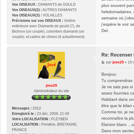
Vos OISEAUX :
DIAMANTS de GOULD
plus souvent parc
Vos OISEAUX(2) :
AUTRES DIAMANTS
hebdomadaires, et
Vos OISEAUX(3) :
VOLAILLES
semaine où j'obs
Précisions sur vos OISEAUX :
Volière
j'espère le voir s
extérieure avec Diamants de gould (7), de
Del.
Bichnov (un couple), colombes diamants (un
couple), et cailles de chines (6 actuellement).
Re: Recenser 
M
par
jose29
»
19 
e
s
Bonjour,
s
Tu comprendras qu
a
jose29
Je ne sais pas s
g
Administrateur du site
assez fournies ca
e
Habitant dans une
être que le bilan 
Messages :
2312
Comme toi, je ne 
Enregistré le :
23 déc. 2009, 21:49
reconnaître la pl
Votre LOCALISATION :
PLEYBEN
Elanion blanc ..
LOCALISATION :
Finistère, BRETAGNE,
FRANCE
Dans mon secteur,