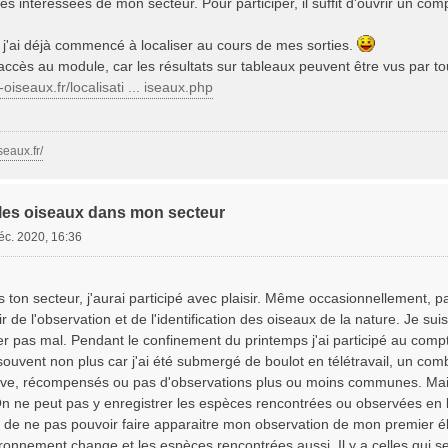
s intéressées de mon secteur. Pour participer, il suffit d'ouvrir un c
e j'ai déjà commencé à localiser au cours de mes sorties.
'accès au module, car les résultats sur tableaux peuvent être vus par to
oiseaux.fr/localisati ... iseaux.php
seaux.fr/
les oiseaux dans mon secteur
éc. 2020, 16:36
ns ton secteur, j'aurai participé avec plaisir. Même occasionnellement
ir de l'observation et de l'identification des oiseaux de la nature. Je s
er pas mal. Pendant le confinement du printemps j'ai participé au comp
ouvent non plus car j'ai été submergé de boulot en télétravail, un com
tive, récompensés ou pas d'observations plus ou moins communes. Mais 
On ne peut pas y enregistrer les espèces rencontrées ou observées en b
n de ne pas pouvoir faire apparaitre mon observation de mon premier él
ironnement change et les espèces rencontrées aussi. Il y a celles qui se 