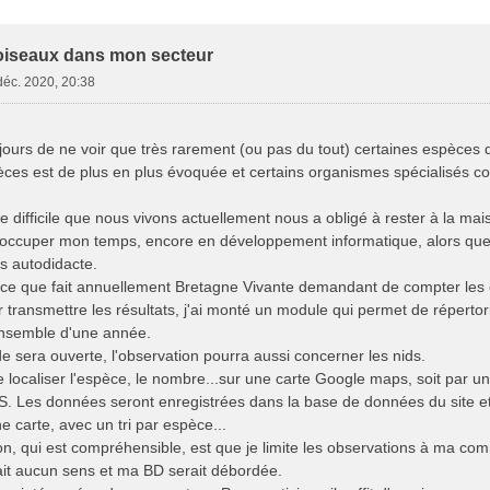
e Avancée
oiseaux dans mon secteur
déc. 2020, 20:38
jours de ne voir que très rarement (ou pas du tout) certaines espèces 
èces est de plus en plus évoquée et certains organismes spécialisés 
difficile que nous vivons actuellement nous a obligé à rester à la mai
'occuper mon temps, encore en développement informatique, alors que
s autodidacte.
e ce que fait annuellement Bretagne Vivante demandant de compter les 
r transmettre les résultats, j'ai monté un module qui permet de répertor
ensemble d'une année.
e sera ouverte, l'observation pourra aussi concerner les nids.
e localiser l'espèce, le nombre...sur une carte Google maps, soit par un c
 Les données seront enregistrées dans la base de données du site et p
e carte, avec un tri par espèce...
ion, qui est compréhensible, est que je limite les observations à ma c
rait aucun sens et ma BD serait débordée.