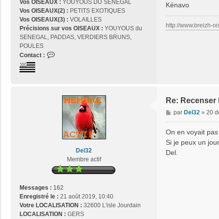
Vos OISEAUX :
YOUYOUS DU SENEGAL
Kénavo
Vos OISEAUX(2) :
PETITS EXOTIQUES
Vos OISEAUX(3) :
VOLAILLES
http://www.breizh-oi
Précisions sur vos OISEAUX :
YOUYOUS du
SENEGAL, PADDAS, VERDIERS BRUNS,
POULES
C
Contact :
o
n
t
a
c
Re: Recenser 
t
M
par
Del32
»
20 d
e
e
r
s
On en voyait pas 
j
s
Si je peux un jour 
o
a
Del32
s
Del.
g
Membre actif
e
e
2
9
Messages :
162
Enregistré le :
21 août 2019, 10:40
Votre LOCALISATION :
32600 L'isle Jourdain
LOCALISATION :
GERS