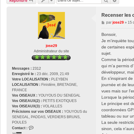
Rechercher
Recherch
Répondre
Recenser les 
M
par
jose29
»
15 
e
s
Bonsoir,
s
Je m'inquiète tou
a
jose29
de certaines esp
g
Administrateur du site
sujet.
e
Comme la période 
qui m'a permis d
Messages :
2312
développeur, mai
Enregistré le :
23 déc. 2009, 21:49
En s'inspirant d
Votre LOCALISATION :
PLEYBEN
journée et de leu
LOCALISATION :
Finistère, BRETAGNE,
FRANCE
vues mais sur l'
Vos OISEAUX :
YOUYOUS DU SENEGAL
Lorsque la périod
Vos OISEAUX(2) :
PETITS EXOTIQUES
Le principe est d
Vos OISEAUX(3) :
VOLAILLES
coordonnées GPS.
Précisions sur vos OISEAUX :
YOUYOUS du
tableau ou sur un
SENEGAL, PADDAS, VERDIERS BRUNS,
La seule restrict
POULES
C
Contact :
sinon, cela n'au
o