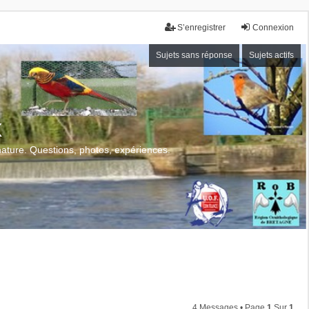
S’enregistrer
Connexion
Sujets sans réponse
Sujets actifs
x
 nature. Questions, photos, expériences.
4 Messages • Page
1
Sur
1