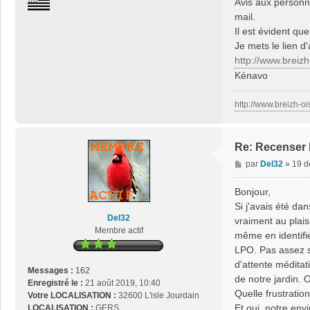
Avis aux personne
n
mail.
t
Il est évident qu
a
Je mets le lien d
c
http://www.breizh-
t
e
Kénavo
r
j
http://www.breizh-oi
o
s
e
Re: Recenser 
2
9
M
par
Del32
»
19 d
e
s
Bonjour,
s
Si j'avais été da
a
Del32
vraiment au plais
g
Membre actif
même en identifi
e
LPO. Pas assez s
d'attente médita
Messages :
162
de notre jardin. 
Enregistré le :
21 août 2019, 10:40
Quelle frustratio
Votre LOCALISATION :
32600 L'isle Jourdain
Et oui, notre env
LOCALISATION :
GERS