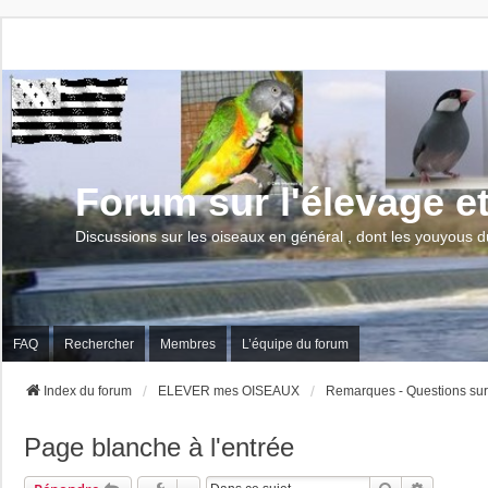
Forum sur l'élevage e
Discussions sur les oiseaux en général , dont les youyous d
FAQ
Rechercher
Membres
L’équipe du forum
Index du forum
ELEVER mes OISEAUX
Remarques - Questions s
Page blanche à l'entrée