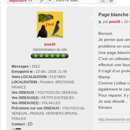
Rechercher
Recherch
Répondre
Page blanche à
M
par
jose29
»
16 
e
s
Bonsoir,
s
Je pense que cert
a
jose29
problème en voula
g
Administrateur du site
Une page blanche
e
C'est un utilisat
effectué une faus
Messages :
2312
Il s'agit d'un pr
Enregistré le :
23 déc. 2009, 21:49
Mamp .
Votre LOCALISATION :
PLEYBEN
LOCALISATION :
Finistère, BRETAGNE,
Comme j'utilise 
FRANCE
également le cas 
Vos OISEAUX :
YOUYOUS DU SENEGAL
Pour réparer, il 
Vos OISEAUX(2) :
PETITS EXOTIQUES
Je suis désolé...
Vos OISEAUX(3) :
VOLAILLES
Kénavo
Précisions sur vos OISEAUX :
YOUYOUS du
SENEGAL, PADDAS, VERDIERS BRUNS,
POULES
http://www.breizh-oi
C
Contact :
o