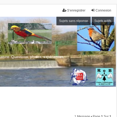
S’enregistrer
Connexion
Sujets sans réponse
Sujets actifs
x
 nature. Questions, photos, expériences.
1 Message • Page
1
Sur
1