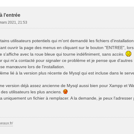
e Avancée
 l'entrée
mars 2021, 21:53
ains utilisateurs potentiels qui m'ont demandé les fichiers d'installati
nt ouvrir la page des menus en cliquant sur le bouton "ENTREE", lors d
 s'affiche avec la roue bleue qui tourne indéfiniment, sans accès.
eur qui m'a contacté pour signaler ce problème et je pense que d'autres 
se manœuvre lors de l'installation.
oblème lié à la version plus récente de Mysql qui est incluse dans le s
une version déjà assez ancienne de Mysql aussi bien pour Xampp et Wam
des utilisateurs les plus anciens.
y a uniquement un fichier à remplacer. A la demande, je peux l'adresser 
seaux.fr/