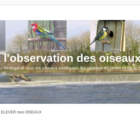
t l'observation des oiseau
u Sénégal et tous les oiseaux exotiques, les oiseaux du jardin et de la
ur ELEVER mes OISEAUX