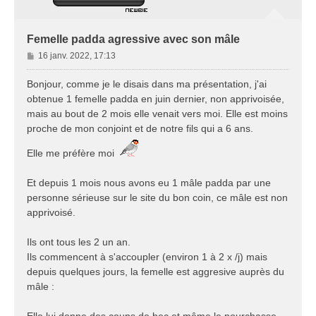
Femelle padda agressive avec son mâle
M
16 janv. 2022, 17:13
e
s
Bonjour, comme je le disais dans ma présentation, j'ai
s
obtenue 1 femelle padda en juin dernier, non apprivoisée,
a
mais au bout de 2 mois elle venait vers moi. Elle est moins
g
proche de mon conjoint et de notre fils qui a 6 ans.
e
Elle me préfère moi
Et depuis 1 mois nous avons eu 1 mâle padda par une
personne sérieuse sur le site du bon coin, ce mâle est non
apprivoisé.
Ils ont tous les 2 un an.
Ils commencent à s'accoupler (environ 1 à 2 x /j) mais
depuis quelques jours, la femelle est aggresive auprès du
mâle :