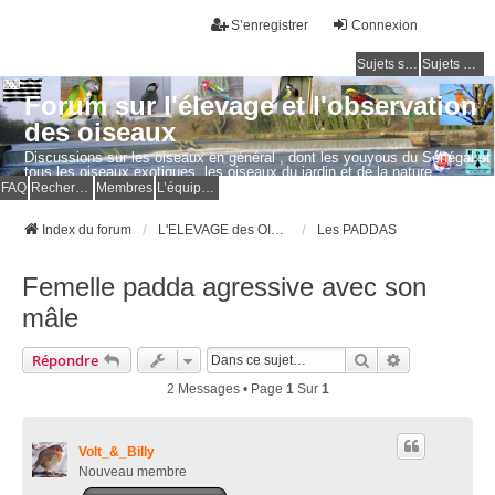
S’enregistrer
Connexion
Sujets sans réponse
Sujets actifs
Forum sur l'élevage et l'observation
des oiseaux
Discussions sur les oiseaux en général , dont les youyous du Sénégal et
tous les oiseaux exotiques, les oiseaux du jardin et de la nature.
Questions, photos, expériences.
FAQ
Rechercher
Membres
L’équipe du forum
Index du forum
L'ELEVAGE des OISEAUX EXOTIQUES
Les PADDAS
Femelle padda agressive avec son
mâle
Rechercher
Recherche Av
Répondre
2 Messages • Page
1
Sur
1
Volt_&_Billy
Nouveau membre