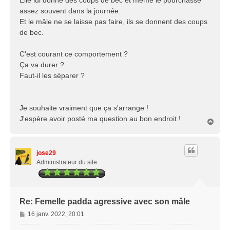
Elle lui donne des coups de bec et même le pourchasse
assez souvent dans la journée.
Et le mâle ne se laisse pas faire, ils se donnent des coups
de bec.
C'est courant ce comportement ?
Ça va durer ?
Faut-il les séparer ?
Je souhaite vraiment que ça s'arrange !
J'espère avoir posté ma question au bon endroit !
H
a
u
t
jose29
Administrateur du site
Re: Femelle padda agressive avec son mâle
M
16 janv. 2022, 20:01
e