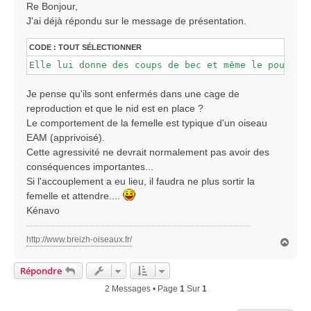
s
Re Bonjour,
s
J'ai déjà répondu sur le message de présentation.
a
g
CODE :
TOUT SÉLECTIONNER
e
Elle lui donne des coups de bec et même le pourcha
Je pense qu'ils sont enfermés dans une cage de
reproduction et que le nid est en place ?
Le comportement de la femelle est typique d'un oiseau
EAM (apprivoisé).
Cette agressivité ne devrait normalement pas avoir des
conséquences importantes...
Si l'accouplement a eu lieu, il faudra ne plus sortir la
femelle et attendre....
Kénavo
http://www.breizh-oiseaux.fr/
H
a
u
Répondre
t
2 Messages • Page
1
Sur
1