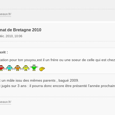
seaux.fr/
nat de Bretagne 2010
déc. 2010, 10:06
rit :
icitation pour ton youyou,est il un frére ou une soeur de celle qui est ch
'est un mâle issu des mêmes parents , bagué 2009.
jugés sur 3 ans : il pourra donc encore être présenté l'année prochain
seaux.fr/