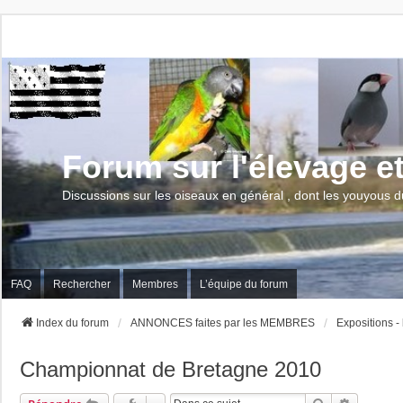
Forum sur l'élevage e
Discussions sur les oiseaux en général , dont les youyous d
FAQ
Rechercher
Membres
L’équipe du forum
Index du forum
ANNONCES faites par les MEMBRES
Expositions -
Championnat de Bretagne 2010