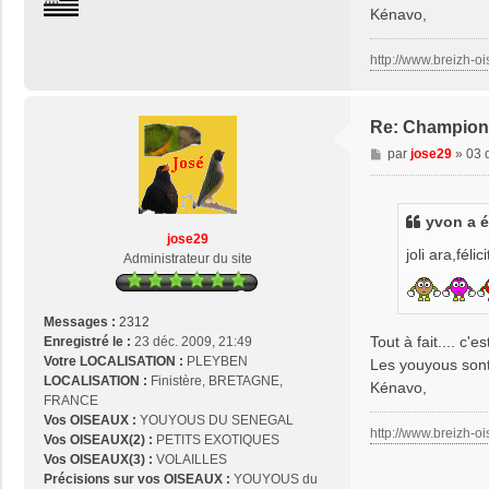
Kénavo,
n
t
a
http://www.breizh-oi
c
t
e
Re: Champion
r
M
j
par
jose29
»
03 
e
o
s
s
s
e
yvon a éc
a
2
jose29
g
9
joli ara,fél
Administrateur du site
e
Messages :
2312
Tout à fait.... c
Enregistré le :
23 déc. 2009, 21:49
Votre LOCALISATION :
PLEYBEN
Les youyous sont 
LOCALISATION :
Finistère, BRETAGNE,
Kénavo,
FRANCE
Vos OISEAUX :
YOUYOUS DU SENEGAL
http://www.breizh-oi
Vos OISEAUX(2) :
PETITS EXOTIQUES
Vos OISEAUX(3) :
VOLAILLES
Précisions sur vos OISEAUX :
YOUYOUS du