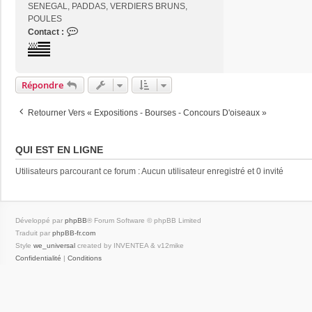
SENEGAL, PADDAS, VERDIERS BRUNS,
POULES
C
Contact :
o
n
t
a
Répondre
c
t
Retourner Vers « Expositions - Bourses - Concours D'oiseaux »
e
r
j
QUI EST EN LIGNE
o
s
Utilisateurs parcourant ce forum : Aucun utilisateur enregistré et 0 invité
e
2
9
Développé par
phpBB
® Forum Software © phpBB Limited
Traduit par
phpBB-fr.com
Style
we_universal
created by INVENTEA & v12mike
Confidentialité
|
Conditions