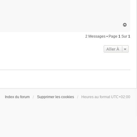
H
a
u
2 Messages • Page
1
Sur
1
t
Aller À
Index du forum
Supprimer les cookies
Heures au format
UTC+02:00