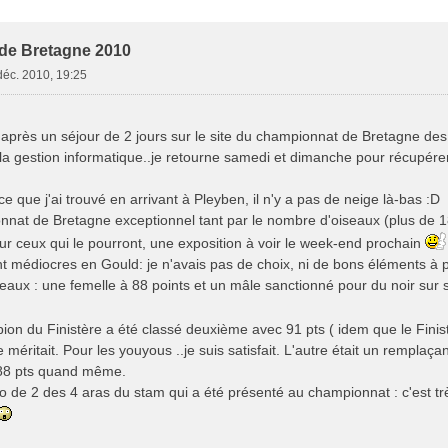
e Avancée
de Bretagne 2010
déc. 2010, 19:25
r après un séjour de 2 jours sur le site du championnat de Bretagne 
e la gestion informatique..je retourne samedi et dimanche pour récupér
e que j'ai trouvé en arrivant à Pleyben, il n'y a pas de neige là-bas :D
nat de Bretagne exceptionnel tant par le nombre d'oiseaux (plus de 1800
ur ceux qui le pourront, une exposition à voir le week-end prochain
t médiocres en Gould: je n'avais pas de choix, ni de bons éléments à pr
aux : une femelle à 88 points et un mâle sanctionné pour du noir sur 
on du Finistère a été classé deuxième avec 91 pts ( idem que le Finis
le méritait. Pour les youyous ..je suis satisfait. L'autre était un rempla
 88 pts quand même.
o de 2 des 4 aras du stam qui a été présenté au championnat : c'est tr