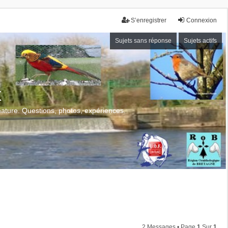
S’enregistrer
Connexion
Sujets sans réponse
Sujets actifs
x
 nature. Questions, photos, expériences.
2 Messages • Page
1
Sur
1