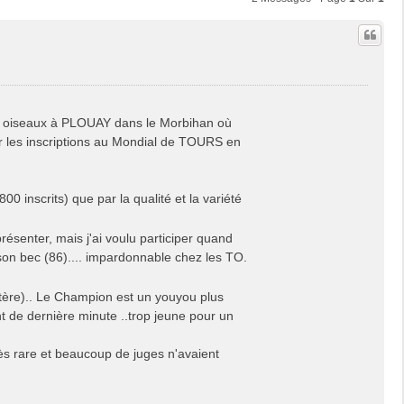
des oiseaux à PLOUAY dans le Morbihan où
er les inscriptions au Mondial de TOURS en
 inscrits) que par la qualité et la variété
ésenter, mais j'ai voulu participer quand
son bec (86).... impardonnable chez les TO.
tère).. Le Champion est un youyou plus
çant de dernière minute ..trop jeune pour un
ès rare et beaucoup de juges n'avaient