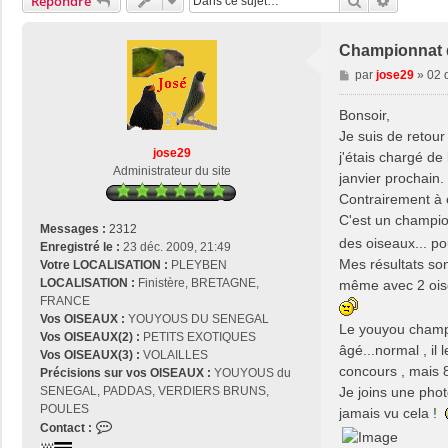
Rechercher
Recherch
Répondre
Championnat 
M
par
jose29
»
02 
e
s
Bonsoir,
s
Je suis de retou
a
jose29
j'étais chargé d
g
Administrateur du site
janvier prochain.
e
Contrairement à c
C'est un champion
Messages :
2312
des oiseaux... po
Enregistré le :
23 déc. 2009, 21:49
Mes résultats son
Votre LOCALISATION :
PLEYBEN
LOCALISATION :
Finistère, BRETAGNE,
même avec 2 oise
FRANCE
Vos OISEAUX :
YOUYOUS DU SENEGAL
Le youyou champi
Vos OISEAUX(2) :
PETITS EXOTIQUES
âgé...normal , il 
Vos OISEAUX(3) :
VOLAILLES
concours , mais
Précisions sur vos OISEAUX :
YOUYOUS du
Je joins une phot
SENEGAL, PADDAS, VERDIERS BRUNS,
POULES
jamais vu cela !
C
Contact :
o