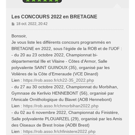
Les CONCOURS 2022 en BRETAGNE
M
18 oct. 2022, 20:42
e
s
Bonsoir,
s
Je vous liste les différents concours programmés en
a
BRETAGNE en 2022, sous l'égide de la ROB et de l'UOF :
g
- du 20 au 23 octobre 2022, Championnat bi-
e
départemental Ille et Vilaine - Côtes d'Armor, Salle
polyvalente SAINT GUINOUX (35), organisé par les
Volières de la Côte d'Emeraude (VCE Dinard)
Lien :
https://rob.asso.fr/ch22-35_2022.php
- du 27 au 30 octobre 2022, Championnat du Morbihan,
Gymnase de Kerlivio HENNEBONT (56), organisé par
l'Amicale Ornithologique du Blavet (AOB Hennebont)
Lien :
https://rob.asso.fr/chmorbihan2022.php
- du 02 au 6 novembre 2022, Championnat du Finistère,
Salle polyvalente PLOUARZEL (29), organisé par les Amis
des Oiseaux de Brest Iroise (AOBI Brest)
Lien :
https://rob.asso.fr/chfinistere2022.php