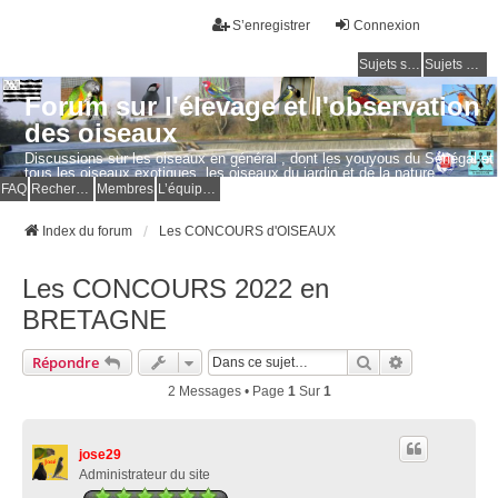
S’enregistrer
Connexion
Sujets sans réponse
Sujets actifs
Forum sur l'élevage et l'observation
des oiseaux
Discussions sur les oiseaux en général , dont les youyous du Sénégal et
tous les oiseaux exotiques, les oiseaux du jardin et de la nature.
Questions, photos, expériences.
FAQ
Rechercher
Membres
L’équipe du forum
Index du forum
Les CONCOURS d'OISEAUX
Les CONCOURS 2022 en
BRETAGNE
Rechercher
Recherche Av
Répondre
2 Messages • Page
1
Sur
1
jose29
Administrateur du site