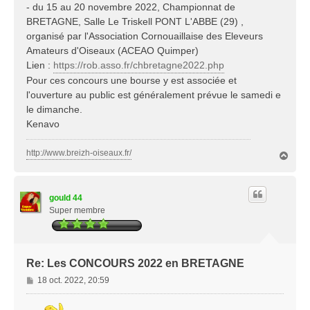
- du 15 au 20 novembre 2022, Championnat de
BRETAGNE, Salle Le Triskell PONT L'ABBE (29) ,
organisé par l'Association Cornouaillaise des Eleveurs
Amateurs d'Oiseaux (ACEAO Quimper)
Lien :
https://rob.asso.fr/chbretagne2022.php
Pour ces concours une bourse y est associée et
l'ouverture au public est généralement prévue le samedi e
le dimanche.
Kenavo
http://www.breizh-oiseaux.fr/
H
a
u
t
gould 44
Super membre
Re: Les CONCOURS 2022 en BRETAGNE
M
18 oct. 2022, 20:59
e
s