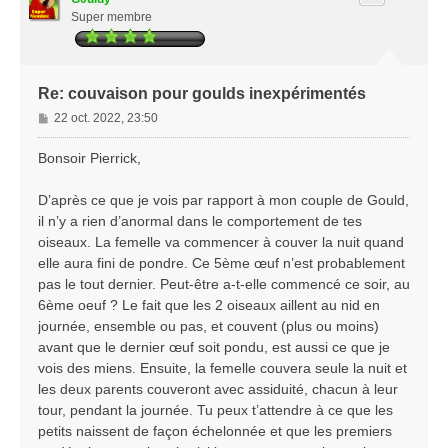
Super membre
Re: couvaison pour goulds inexpérimentés
M
22 oct. 2022, 23:50
e
s
Bonsoir Pierrick,
s
a
D’après ce que je vois par rapport à mon couple de Gould,
g
il n’y a rien d’anormal dans le comportement de tes
e
oiseaux. La femelle va commencer à couver la nuit quand
elle aura fini de pondre. Ce 5ème œuf n’est probablement
pas le tout dernier. Peut-être a-t-elle commencé ce soir, au
6ème oeuf ? Le fait que les 2 oiseaux aillent au nid en
journée, ensemble ou pas, et couvent (plus ou moins)
avant que le dernier œuf soit pondu, est aussi ce que je
vois des miens. Ensuite, la femelle couvera seule la nuit et
les deux parents couveront avec assiduité, chacun à leur
tour, pendant la journée. Tu peux t’attendre à ce que les
petits naissent de façon échelonnée et que les premiers