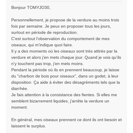
e
s
Bonjour TOMYJO30,
s
a
Personnellement, je propose de la verdure au moins trois
g
fois par semaine. Je peux en proposer tous les jours,
e
surtout en période de reproduction.
C'est surtout l'observation du comportement de mes
oiseaux, qui m'indique quoi faire.
Il y a des moments où les oiseaux sont très attirés par la
verdure et alors j'en mets chaque jour. Quand je vois qu'ils
n'y touchent pas trop, j'en mets moins.
Pendant la période où ils en prennent beaucoup, je laisse
du "charbon de bois pour oiseaux", dans un godet, à leur
disposition. Ça aide à éviter des désagréments tels que la
diarrhée.
Je fais attention à la consistance des fientes. Si elles me
semblent bizarrement liquides, j'arrête la verdure un
moment.
En général, mes oiseaux prennent ce dont ils ont besoin et
laissent le surplus.