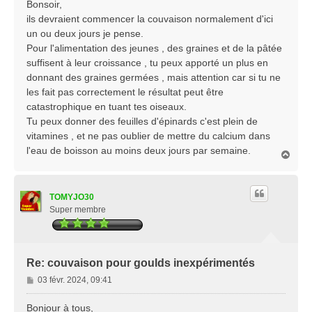
s
Bonsoir,
s
ils devraient commencer la couvaison normalement d'ici
a
un ou deux jours je pense.
g
Pour l'alimentation des jeunes , des graines et de la pâtée
e
suffisent à leur croissance , tu peux apporté un plus en
donnant des graines germées , mais attention car si tu ne
les fait pas correctement le résultat peut être
catastrophique en tuant tes oiseaux.
Tu peux donner des feuilles d'épinards c'est plein de
vitamines , et ne pas oublier de mettre du calcium dans
l'eau de boisson au moins deux jours par semaine.
H
a
u
t
TOMYJO30
Super membre
Re: couvaison pour goulds inexpérimentés
M
03 févr. 2024, 09:41
e
s
Bonjour à tous,