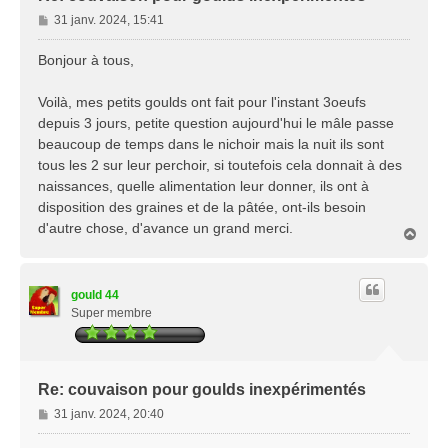
M
31 janv. 2024, 15:41
e
s
Bonjour à tous,
s
a
Voilà, mes petits goulds ont fait pour l'instant 3oeufs
g
depuis 3 jours, petite question aujourd'hui le mâle passe
e
beaucoup de temps dans le nichoir mais la nuit ils sont
tous les 2 sur leur perchoir, si toutefois cela donnait à des
naissances, quelle alimentation leur donner, ils ont à
disposition des graines et de la pâtée, ont-ils besoin
d'autre chose, d'avance un grand merci.
H
a
u
t
gould 44
Super membre
Re: couvaison pour goulds inexpérimentés
M
31 janv. 2024, 20:40
e