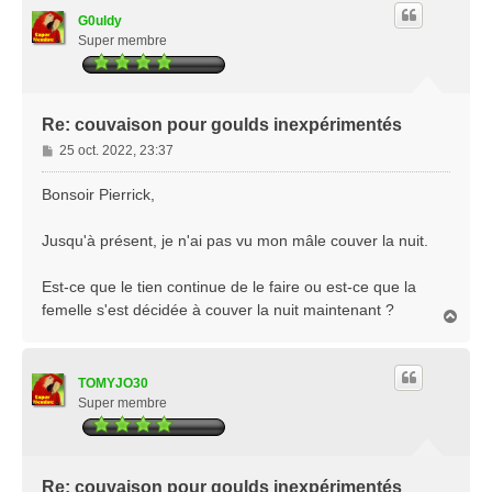
t
G0uldy
Super membre
Re: couvaison pour goulds inexpérimentés
M
25 oct. 2022, 23:37
e
s
Bonsoir Pierrick,
s
a
Jusqu'à présent, je n'ai pas vu mon mâle couver la nuit.
g
e
Est-ce que le tien continue de le faire ou est-ce que la
femelle s'est décidée à couver la nuit maintenant ?
H
a
u
t
TOMYJO30
Super membre
Re: couvaison pour goulds inexpérimentés