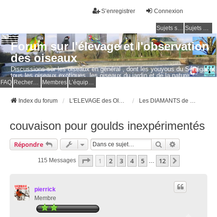
S’enregistrer
Connexion
Sujets sans réponse
Sujets actifs
Forum sur l'élevage et l'observation
des oiseaux
Discussions sur les oiseaux en général , dont les youyous du Sénégal et
tous les oiseaux exotiques, les oiseaux du jardin et de la nature.
Questions, photos, expériences.
FAQ
Rechercher
Membres
L’équipe du forum
Index du forum
L'ELEVAGE des OISEAUX EXOTIQUES
Les DIAMANTS de GOULD
couvaison pour goulds inexpérimentés
Rechercher
Recherche Av
Répondre
Page
1
Sur
12
1
2
3
4
5
12
Suivante
115 Messages
…
pierrick
Membre