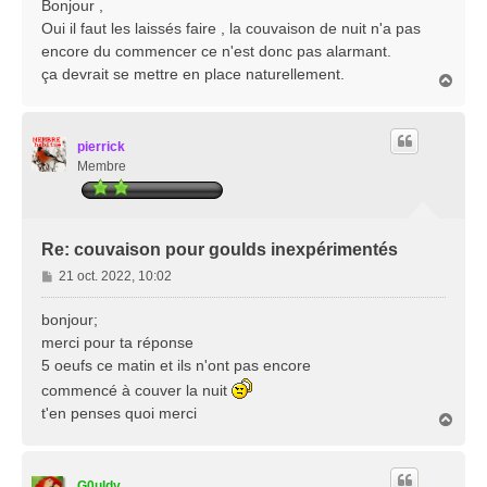
s
Bonjour ,
s
Oui il faut les laissés faire , la couvaison de nuit n'a pas
a
encore du commencer ce n'est donc pas alarmant.
g
ça devrait se mettre en place naturellement.
e
H
a
u
t
pierrick
Membre
Re: couvaison pour goulds inexpérimentés
M
21 oct. 2022, 10:02
e
s
bonjour;
s
merci pour ta réponse
a
5 oeufs ce matin et ils n'ont pas encore
g
commencé à couver la nuit
e
t'en penses quoi merci
H
a
u
t
G0uldy