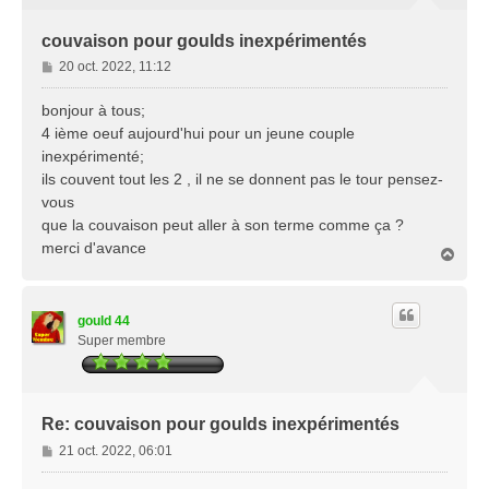
couvaison pour goulds inexpérimentés
M
20 oct. 2022, 11:12
e
s
bonjour à tous;
s
4 ième oeuf aujourd'hui pour un jeune couple
a
inexpérimenté;
g
ils couvent tout les 2 , il ne se donnent pas le tour pensez-
e
vous
que la couvaison peut aller à son terme comme ça ?
merci d'avance
H
a
u
t
gould 44
Super membre
Re: couvaison pour goulds inexpérimentés
M
21 oct. 2022, 06:01
e