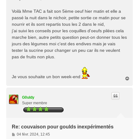
s
a
Voilà Mme TAC a fait son 5ème oeuf hier matin et elle a
g
passé la nuit dans le nichoir, petite sortie ce matin pour se
e
nourrir et ils sont repartis tous les 2 dans le nid,
j'ai suivi les conseils pour les coquilles d'oeufs pilées cela
marche bien, autre petits question peut-on donner tous les
jours des légumes moi c'est des endives mais je vais
tester la sucrine pour changer un peu car ils ne veulent
pas de fruits non plus.
Je vous souhaite un bon week-end
H
a
u
t
G0uldy
Super membre
Re: couvaison pour goulds inexpérimentés
M
04 févr. 2024, 12:45