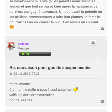
se développent plus vite (si les parents nourrissent les
jeunes et que tout se passe bien après la naissance, ce
qui n’est pas gagné d’avance). Un peu avant la période où
les oisillons commenceront à faire leur plumes, la femelle
pourrait cesser de couver la nuit. Tiens-nous au courant
H
a
u
t
pierrick
Membre
Re: couvaison pour goulds inexpérimentés
M
23 oct. 2022, 07:25
e
s
merci encore;
s
étonnant le mâle a couvé seul cette nuit
a
voilà les dernières nouvelles
g
bonne journée
e
H
a
u